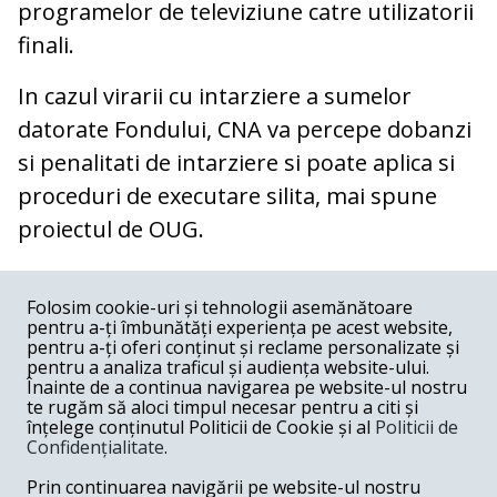
programelor de televiziune catre utilizatorii
finali.
In cazul virarii cu intarziere a sumelor
datorate Fondului, CNA va percepe dobanzi
si penalitati de intarziere si poate aplica si
proceduri de executare silita, mai spune
proiectul de OUG.
COMENTARII
0
Folosim cookie-uri și tehnologii asemănătoare
pentru a-ți îmbunătăți experiența pe acest website,
Nume
pentru a-ți oferi conținut și reclame personalizate și
pentru a analiza traficul și audiența website-ului.
Înainte de a continua navigarea pe website-ul nostru
Email
te rugăm să aloci timpul necesar pentru a citi și
înțelege conținutul Politicii de Cookie și al
Politicii de
Confidențialitate
.
Comentariu
Prin continuarea navigării pe website-ul nostru