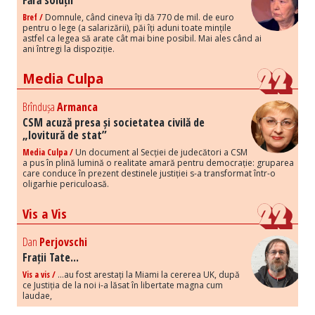
Fără soluții
Bref /
Domnule, când cineva îți dă 770 de mil. de euro
pentru o lege (a salarizării), păi îți aduni toate mințile
astfel ca legea să arate cât mai bine posibil. Mai ales când ai
ani întregi la dispoziție.
Media Culpa
Brîndușa
Armanca
CSM acuză presa și societatea civilă de
„lovitură de stat”
Media Culpa /
Un document al Secției de judecători a CSM
a pus în plină lumină o realitate amară pentru democrație: gruparea
care conduce în prezent destinele justiției s-a transformat într-o
oligarhie periculoasă.
Vis a Vis
Dan
Perjovschi
Frații Tate...
Vis a vis /
...au fost arestați la Miami la cererea UK, după
ce Justiția de la noi i-a lăsat în libertate magna cum
laudae,