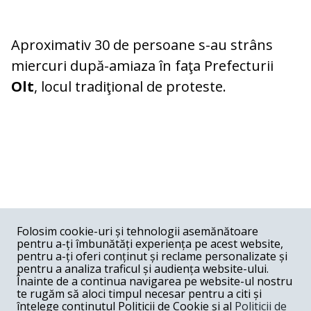
Aproximativ 30 de persoane s-au strâns
miercuri după-amiaza în faţa Prefecturii
Olt
, locul tradiţional de proteste.
COMENTARII
0
Folosim cookie-uri și tehnologii asemănătoare
pentru a-ți îmbunătăți experiența pe acest website,
Nume
pentru a-ți oferi conținut și reclame personalizate și
pentru a analiza traficul și audiența website-ului.
Înainte de a continua navigarea pe website-ul nostru
Email
te rugăm să aloci timpul necesar pentru a citi și
înțelege conținutul Politicii de Cookie și al
Politicii de