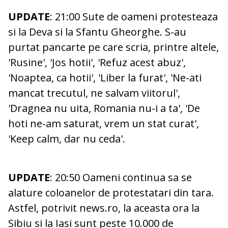
UPDATE
: 21:00 Sute de oameni protesteaza
si la Deva si la Sfantu Gheorghe. S-au
purtat pancarte pe care scria, printre altele,
'Rusine', 'Jos hotii', 'Refuz acest abuz',
'Noaptea, ca hotii', 'Liber la furat', 'Ne-ati
mancat trecutul, ne salvam viitorul',
'Dragnea nu uita, Romania nu-i a ta', 'De
hoti ne-am saturat, vrem un stat curat',
'Keep calm, dar nu ceda'.
UPDATE
: 20:50 Oameni continua sa se
alature coloanelor de protestatari din tara.
Astfel, potrivit news.ro, la aceasta ora la
Sibiu si la Iasi sunt peste 10.000 de