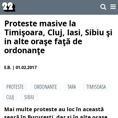
Proteste masive la
Timişoara, Cluj, Iasi, Sibiu şi
in alte oraşe faţă de
ordonanţe
E.B.
| 01.02.2017
PROTESTE
ORDONANTE
TARA
TIMISOASA
CLUJ
SIBIU
Mai multe proteste au loc în această
seară în Bucureşti, dar şi în alte oraşe