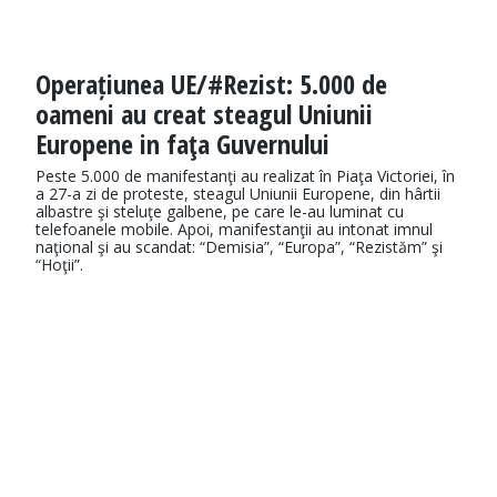
Operațiunea UE/#Rezist: 5.000 de
oameni au creat steagul Uniunii
Europene in faţa Guvernului
Peste 5.000 de manifestanţi au realizat în Piaţa Victoriei, în
a 27-a zi de proteste, steagul Uniunii Europene, din hârtii
albastre şi steluţe galbene, pe care le-au luminat cu
telefoanele mobile. Apoi, manifestanţii au intonat imnul
naţional şi au scandat: “Demisia”, “Europa”, “Rezistăm” şi
“Hoţii”.