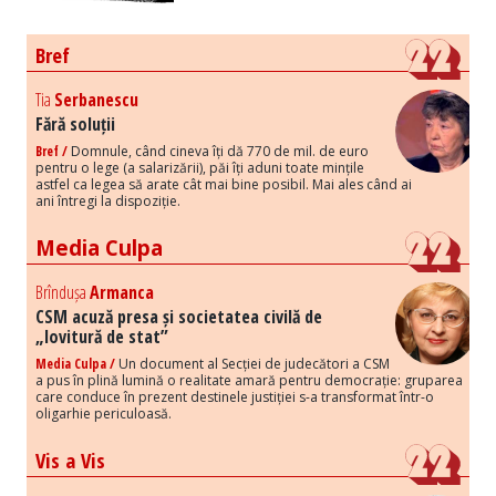
Bref
Tia
Serbanescu
Fără soluții
Bref /
Domnule, când cineva îți dă 770 de mil. de euro
pentru o lege (a salarizării), păi îți aduni toate mințile
astfel ca legea să arate cât mai bine posibil. Mai ales când ai
ani întregi la dispoziție.
Media Culpa
Brîndușa
Armanca
CSM acuză presa și societatea civilă de
„lovitură de stat”
Media Culpa /
Un document al Secției de judecători a CSM
a pus în plină lumină o realitate amară pentru democrație: gruparea
care conduce în prezent destinele justiției s-a transformat într-o
oligarhie periculoasă.
Vis a Vis