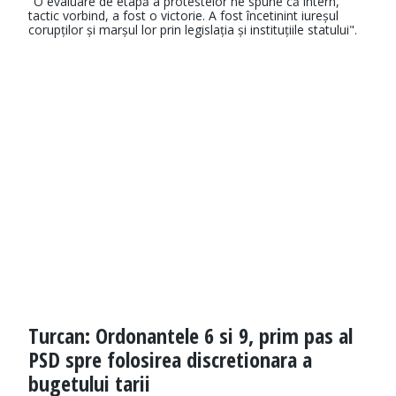
"O evaluare de etapă a protestelor ne spune că intern,
tactic vorbind, a fost o victorie. A fost încetinint iureșul
corupților și marșul lor prin legislația și instituțiile statului".
Turcan: Ordonantele 6 si 9, prim pas al
PSD spre folosirea discretionara a
bugetului tarii