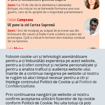
Opinii /
La 70 de zile de la demiterea Cabinetului
Bolojan, nici măcar nu se întrevede formarea unui nou
guvern, care să fie sprijinit de o majoritate parlamentară.
Cristian
Campeanu
UE pune la zid Curtea Supremă
Opinii /
Zeci de inculpați au scăpat de procese sau din
închisoare din cauză că Înalta Curte a extins cu patru ani
prescripția. CJUE a criticat în termeni duri instanța condusă
de Lia Savonea.
Lidia
Moise
Costurile economice ale haosului politic
Folosim cookie-uri și tehnologii asemănătoare
Opinii /
Economia nu poate rezista cu retorica falsă a
pentru a-ți îmbunătăți experiența pe acest website,
susținerii intereselor poporului, care, de fapt, ascunde
pentru a-ți oferi conținut și reclame personalizate și
obsesia menținerii privilegiilor și a averilor unor caste.
pentru a analiza traficul și audiența website-ului.
Înainte de a continua navigarea pe website-ul nostru
Melania
Cincea
te rugăm să aloci timpul necesar pentru a citi și
Noi puseuri de xenofobie din partea românilor
înțelege conținutul Politicii de Cookie și al
Politicii de
„neaoși”
Confidențialitate
.
Opinii /
Periodic, în spațiul public sunt voci care lansează
mesaje xenofobe la adresa câte unui politician care deranjează un
Prin continuarea navigării pe website-ul nostru
anumit grup politico-mediatic, într-un anumit moment.
confirmi acceptarea utilizării fișierelor de tip cookie
conform Politicii de Cookie. Nu uita totuși că poți
Armand
Gosu