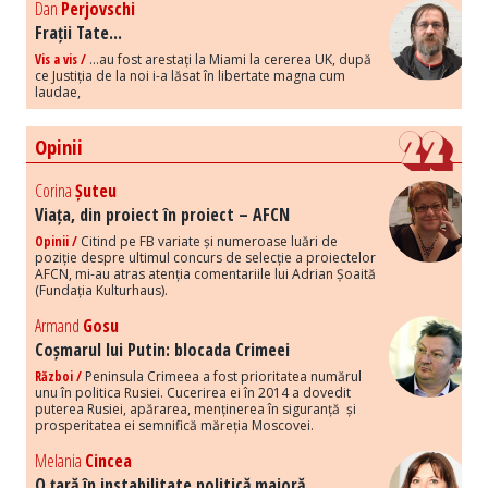
Dan
Perjovschi
Frații Tate...
Vis a vis /
...au fost arestați la Miami la cererea UK, după
ce Justiția de la noi i-a lăsat în libertate magna cum
laudae,
Opinii
Corina
Șuteu
Viața, din proiect în proiect – AFCN
Opinii /
Citind pe FB variate și numeroase luări de
poziție despre ultimul concurs de selecție a proiectelor
AFCN, mi-au atras atenția comentariile lui Adrian Șoaită
(Fundația Kulturhaus).
Armand
Gosu
Coșmarul lui Putin: blocada Crimeei
Război /
Peninsula Crimeea a fost prioritatea numărul
unu în politica Rusiei. Cucerirea ei în 2014 a dovedit
puterea Rusiei, apărarea, menținerea în siguranță și
prosperitatea ei semnifică măreția Moscovei.
Melania
Cincea
O țară în instabilitate politică majoră