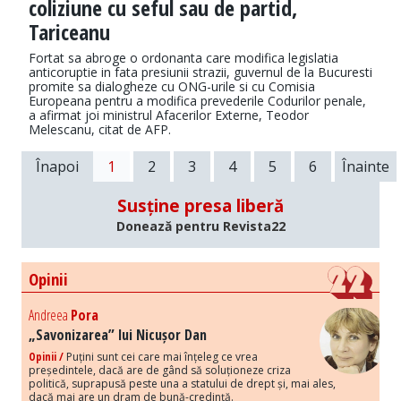
coliziune cu seful sau de partid,
Tariceanu
Fortat sa abroge o ordonanta care modifica legislatia
anticoruptie in fata presiunii strazii, guvernul de la Bucuresti
promite sa dialogheze cu ONG-urile si cu Comisia
Europeana pentru a modifica prevederile Codurilor penale,
a afirmat joi ministrul Afacerilor Externe, Teodor
Melescanu, citat de AFP.
Înapoi
1
2
3
4
5
6
Înainte
Susține presa liberă
Donează pentru Revista22
Opinii
Andreea
Pora
„Savonizarea” lui Nicușor Dan
Opinii /
Puțini sunt cei care mai înțeleg ce vrea
președintele, dacă are de gând să soluționeze criza
politică, suprapusă peste una a statului de drept și, mai ales,
dacă mai are un dram de bună-credință.