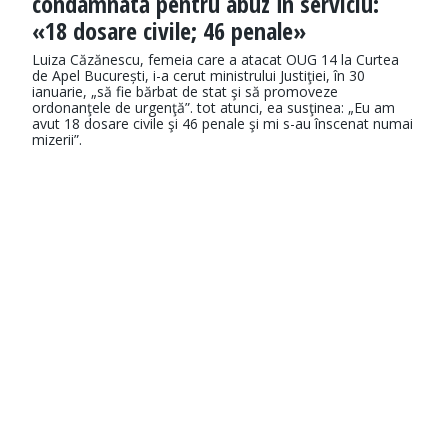
condamnată pentru abuz în serviciu:
«18 dosare civile; 46 penale»
Luiza Căzănescu, femeia care a atacat OUG 14 la Curtea
de Apel București, i-a cerut ministrului Justiţiei, în 30
ianuarie, „să fie bărbat de stat şi să promoveze
ordonanţele de urgenţă”. tot atunci, ea susţinea: „Eu am
avut 18 dosare civile şi 46 penale şi mi s-au înscenat numai
mizerii”.