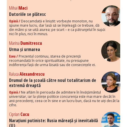
Mihai
Maci
Datoriile se plătesc
Opinii /
Deocamdată e liniștit: vorbește monoton, nu
spune mare lucru, dar lasă să se înțeleagă ce trebuie, dă
din mâini și se uită aiurea; pe scurt – e ca pătrunjelul în supă:
nici în plus, nici în minus.
Marina
Dumitrescu
Urma și urmarea
Eseu /
Prezentul continuu, starea de prezență
recomandată în orice spiritualitate, nu presupune
indiferența față de urma lăsată sau de consecințele ei.
Raluca
Alexandrescu
Drumul de la școală către noul totalitarism de
extremă dreaptă
Opinii /
Ne aflăm în perioada de admitere în învățământul
universitar, iar la științe politice concurența este mai mare decât în
anii precedenți, ceea ce în sine e un lucru bun, dacă nu te uiți decât la
cifre.
Ciprian
Cucu
Narațiuni putiniste: Rusia măreață și inevitabilă
(II)