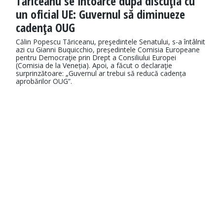
Tăriceanu se întoarce după discuţia cu
un oficial UE: Guvernul să diminueze
cadenţa OUG
Călin Popescu Tăriceanu, preşedintele Senatului, s-a întâlnit
azi cu Gianni Buquicchio, președintele Comisia Europeane
pentru Democraţie prin Drept a Consiliului Europei
(Comisia de la Veneția). Apoi, a făcut o declaraţie
surprinzătoare: „Guvernul ar trebui să reducă cadența
aprobărilor OUG”.