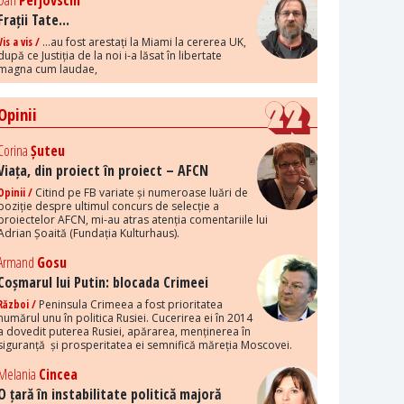
Dan
Perjovschi
Frații Tate...
Vis a vis /
...au fost arestați la Miami la cererea UK,
după ce Justiția de la noi i-a lăsat în libertate
magna cum laudae,
Opinii
Corina
Șuteu
Viața, din proiect în proiect – AFCN
Opinii /
Citind pe FB variate și numeroase luări de
poziție despre ultimul concurs de selecție a
proiectelor AFCN, mi-au atras atenția comentariile lui
Adrian Șoaită (Fundația Kulturhaus).
Armand
Gosu
Coșmarul lui Putin: blocada Crimeei
Război /
Peninsula Crimeea a fost prioritatea
numărul unu în politica Rusiei. Cucerirea ei în 2014
a dovedit puterea Rusiei, apărarea, menținerea în
siguranță și prosperitatea ei semnifică măreția Moscovei.
Melania
Cincea
O țară în instabilitate politică majoră