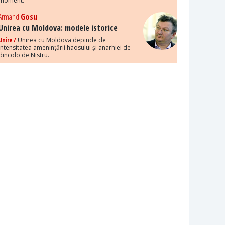
moment.
Armand
Gosu
Unirea cu Moldova: modele istorice
Unire /
Unirea cu Moldova depinde de
intensitatea amenințării haosului și anarhiei de
dincolo de Nistru.