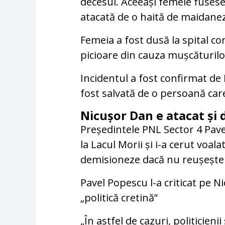
decesul. Aceeași femeie fusese
atacată de o haită de maidanezi
Femeia a fost dusă la spital con
picioare din cauza mușcăturilo
Incidentul a fost confirmat de 
fost salvată de o persoană care
Nicușor Dan e atacat și d
Președintele PNL Sector 4 Pave
la Lacul Morii și i-a cerut voal
demisioneze dacă nu reușește 
Pavel Popescu l-a criticat pe 
„politică cretină”
„În astfel de cazuri, politicien