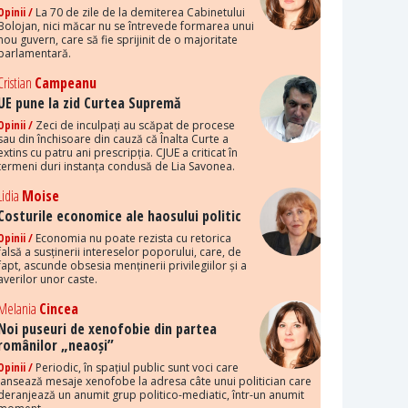
Opinii /
La 70 de zile de la demiterea Cabinetului
Bolojan, nici măcar nu se întrevede formarea unui
nou guvern, care să fie sprijinit de o majoritate
parlamentară.
Cristian
Campeanu
UE pune la zid Curtea Supremă
Opinii /
Zeci de inculpați au scăpat de procese
sau din închisoare din cauză că Înalta Curte a
extins cu patru ani prescripția. CJUE a criticat în
termeni duri instanța condusă de Lia Savonea.
Lidia
Moise
Costurile economice ale haosului politic
Opinii /
Economia nu poate rezista cu retorica
falsă a susținerii intereselor poporului, care, de
fapt, ascunde obsesia menținerii privilegiilor și a
averilor unor caste.
Melania
Cincea
Noi puseuri de xenofobie din partea
românilor „neaoși”
Opinii /
Periodic, în spațiul public sunt voci care
lansează mesaje xenofobe la adresa câte unui politician care
deranjează un anumit grup politico-mediatic, într-un anumit