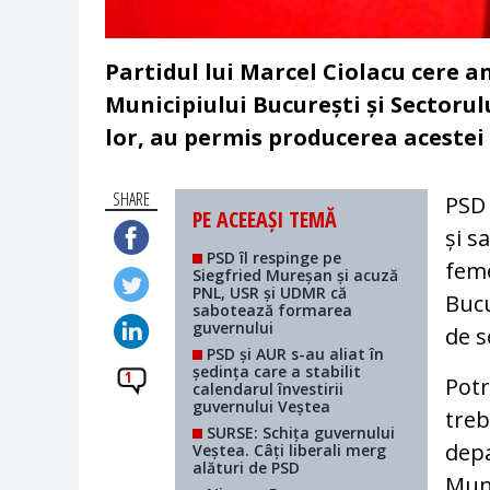
Partidul lui Marcel Ciolacu cere a
Municipiului București și Sectorulu
lor, au permis producerea acestei
SHARE
PSD 
PE ACEEAȘI TEMĂ
și s
PSD îl respinge pe
feme
Siegfried Mureșan și acuză
PNL, USR și UDMR că
Bucu
sabotează formarea
guvernului
de s
PSD și AUR s-au aliat în
ședința care a stabilit
1
Potr
calendarul învestirii
guvernului Veștea
treb
SURSE: Schița guvernului
depa
Veștea. Câți liberali merg
alături de PSD
Muni