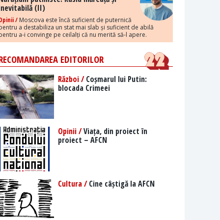
inevitabilă (II)
Opinii /
Moscova este încă suficient de puternică
pentru a destabiliza un stat mai slab și suficient de abilă
pentru a-i convinge pe ceilalți că nu merită să-l apere.
RECOMANDAREA EDITORILOR
Război /
Coșmarul lui Putin:
blocada Crimeei
Opinii /
Viața, din proiect în
proiect – AFCN
Cultura /
Cine câștigă la AFCN