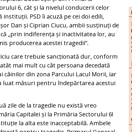
orului 6, cât și la nivelul conducerii celor
 instituții. PSD îi acuză pe cei doi edili,
șor Dan și Ciprian Ciucu, ambii susținuți de
că „prin indiferența și inactivitatea lor, au
is producerea acestei tragedii”.
rviciu care trebuie sancționată dur, conform
 atât mai mult cu cât persoana decedată
i câinilor din zona Parcului Lacul Morii, iar
u luat măsuri pentru îndepărtarea acestui
uă zile de la tragedie nu există vreo
ăria Capitalei și la Primăria Sectorului 6!
tituție la alta este inacceptabilă. Ambele
directă pentru tragedie. Primarul General,