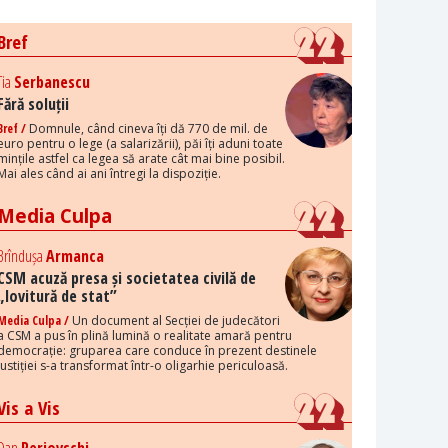
Bref
Tia
Serbanescu
Fără soluții
Bref /
Domnule, când cineva îți dă 770 de mil. de
euro pentru o lege (a salarizării), păi îți aduni toate
mințile astfel ca legea să arate cât mai bine posibil.
Mai ales când ai ani întregi la dispoziție.
Media Culpa
Brîndușa
Armanca
CSM acuză presa și societatea civilă de
„lovitură de stat”
Media Culpa /
Un document al Secției de judecători
a CSM a pus în plină lumină o realitate amară pentru
democrație: gruparea care conduce în prezent destinele
justiției s-a transformat într-o oligarhie periculoasă.
Vis a Vis