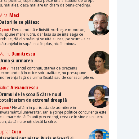
criza politică, suprapusă peste una a statului de drept
și, mai ales, dacă mai are un dram de bună-credință.
Mihai
Maci
Datoriile se plătesc
Opinii /
Deocamdată e liniștit: vorbește monoton,
nu spune mare lucru, dar lasă să se înțeleagă ce
trebuie, dă din mâini și se uită aiurea; pe scurt – e ca
pătrunjelul în supă: nici în plus, nici în minus.
Marina
Dumitrescu
Urma și urmarea
Eseu /
Prezentul continuu, starea de prezență
recomandată în orice spiritualitate, nu presupune
indiferența față de urma lăsată sau de consecințele ei.
Raluca
Alexandrescu
Drumul de la școală către noul
totalitarism de extremă dreaptă
Opinii /
Ne aflăm în perioada de admitere în
învățământul universitar, iar la științe politice concurența este
mai mare decât în anii precedenți, ceea ce în sine e un lucru
bun, dacă nu te uiți decât la cifre.
Ciprian
Cucu
Narațiuni putiniste: Rusia măreață și