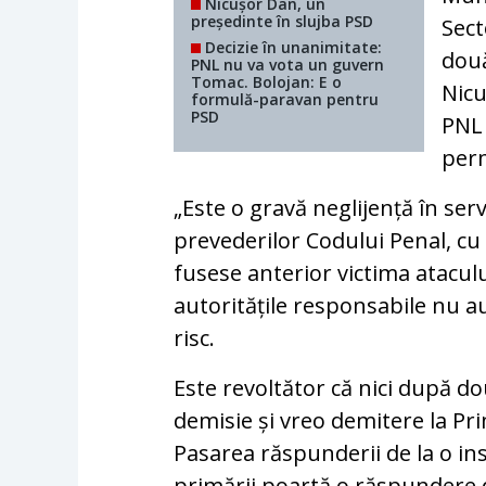
Nicușor Dan, un
președinte în slujba PSD
Sect
Decizie în unanimitate:
două
PNL nu va vota un guvern
Tomac. Bolojan: E o
Nicu
formulă-paravan pentru
PSD
PNL 
perm
„Este o gravă neglijență în se
prevederilor Codului Penal, cu
fusese anterior victima ataculu
autoritățile responsabile nu a
risc.
Este revoltător că nici după do
demisie și vreo demitere la Prim
Pasarea răspunderii de la o ins
primării poartă o răspundere 