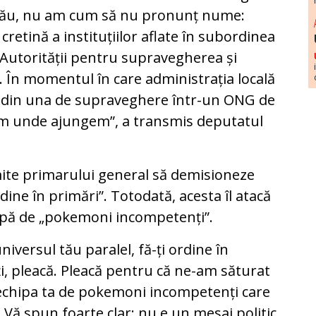
e rău, nu am cum să nu pronunț nume:
cretină a instituțiilor aflate în subordinea
ul Autorității pentru supravegherea și
. În momentul în care administrația locală
ie din una de supraveghere într-un ONG de
em unde ajungem”, a transmis deputatul
smite primarului general să demisioneze
dine în primări”. Totodată, acesta îl atacă
hipă de „pokemoni incompetenți”.
universul tău paralel, fă-ți ordine în
i, pleacă. Pleacă pentru că ne-am săturat
i echipa ta de pokemoni incompetenți care
 Vă spun foarte clar: nu e un mesaj politic,