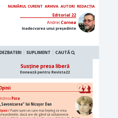
NUMĂRUL CURENT
ARHIVA
AUTORI
REDACȚIA
Editorial 22
Andrei
Cornea
Inadecvarea unui președinte
DEZBATERI
SUPLIMENT
CAUTĂ
Susține presa liberă
Donează pentru Revista22
Opinii
Andreea
Pora
„Savonizarea” lui Nicușor Dan
Opinii /
Puțini sunt cei care mai înțeleg ce vrea
președintele, dacă are de gând să soluționeze