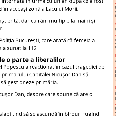
 internată în urmă cu un an după ce a fost
 în aceeași zonă a Lacului Morii.
știentă, dar cu răni multiple la mâini și
r.
Poliția București, care arată că femeia a
 a sunat la 112.
e o parte a liberalilor
l Popescu a reacționat în cazul tragediei de
at primarului Capitalei Nicușor Dan să
să gestioneze primăria.
Nicușor Dan, despre care spune că are o
ii slabi tind să se ascundă în birouri fugind