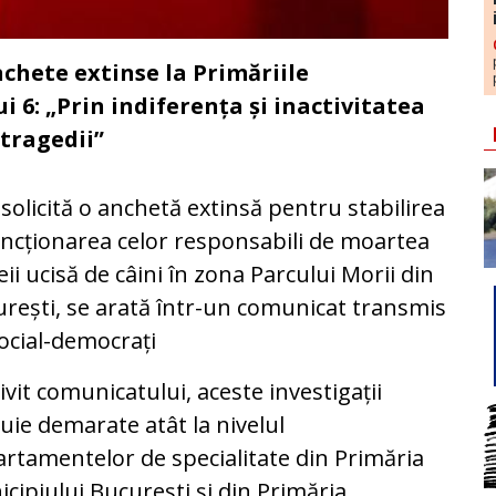
nchete extinse la Primăriile
i 6: „Prin indiferența și inactivitatea
 tragedii”
solicită o anchetă extinsă pentru stabilirea
ancționarea celor responsabili de moartea
ii ucisă de câini în zona Parcului Morii din
rești, se arată într-un comunicat transmis
ocial-democrați
ivit comunicatului, aceste investigații
uie demarate atât la nivelul
rtamentelor de specialitate din Primăria
cipiului București și din Primăria