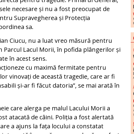
sele necesare și nu a fost preocupat de
pentru Supravegherea și Protecția
ubordinea sa.
prian Ciucu, nu a luat vreo măsură pentru
n Parcul Lacul Morii, în pofida plângerilor și
ate în acest sens.
să acționeze cu maximă fermitate pentru
r vinovați de această tragedie, care ar fi
abili și-ar fi făcut datoria”, se mai arată în
eie care alerga pe malul Lacului Morii a
t atacată de câini. Poliția a fost alertată
are a ajuns la fața locului a constatat