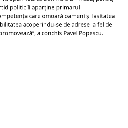
tid politic îi aparține primarul
competența care omoară oameni și lașitatea
litatea acoperindu-se de adrese la fel de
e promovează”, a conchis Pavel Popescu.