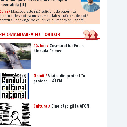
inevitabilă (II)
Opinii /
Moscova este încă suficient de puternică
pentru a destabiliza un stat mai slab și suficient de abilă
pentru a-i convinge pe ceilalți că nu merită să-l apere.
RECOMANDAREA EDITORILOR
Război /
Coșmarul lui Putin:
blocada Crimeei
Opinii /
Viața, din proiect în
proiect – AFCN
Cultura /
Cine câștigă la AFCN