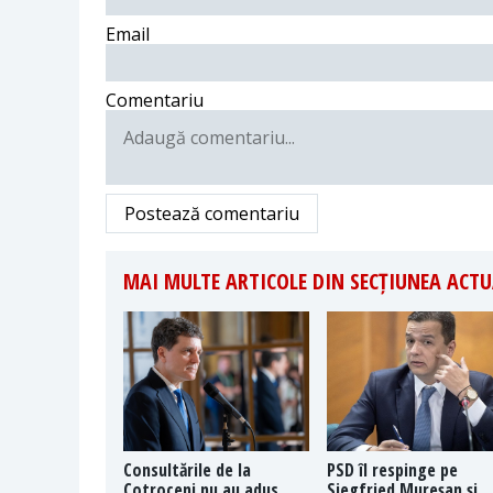
Email
Comentariu
Postează comentariu
MAI MULTE ARTICOLE DIN SECȚIUNEA ACTU
Consultările de la
PSD îl respinge pe
Cotroceni nu au adus
Siegfried Mureșan și