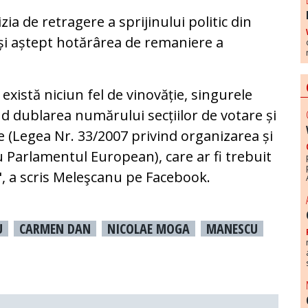
zia de retragere a sprijinului politic din
E și aștept hotărârea de remaniere a
 există niciun fel de vinovăție, singurele
nd dublarea numărului secțiilor de votare și
e (Legea Nr. 33/2007 privind organizarea și
 Parlamentul European), care ar fi trebuit
", a scris Meleşcanu pe Facebook.
U
CARMEN DAN
NICOLAE MOGA
MANESCU