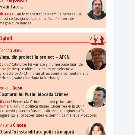
Dan
Perjovschi
Frații Tate...
Vis a vis /
...au fost arestați la Miami la cererea UK,
după ce Justiția de la noi i-a lăsat în libertate
magna cum laudae,
Opinii
Corina
Șuteu
Viața, din proiect în proiect – AFCN
Opinii /
Citind pe FB variate și numeroase luări de
poziție despre ultimul concurs de selecție a
proiectelor AFCN, mi-au atras atenția comentariile lui
Adrian Șoaită (Fundația Kulturhaus).
Armand
Gosu
Coșmarul lui Putin: blocada Crimeei
Război /
Peninsula Crimeea a fost prioritatea
numărul unu în politica Rusiei. Cucerirea ei în 2014
a dovedit puterea Rusiei, apărarea, menținerea în
siguranță și prosperitatea ei semnifică măreția Moscovei.
Melania
Cincea
O țară în instabilitate politică majoră