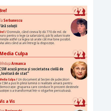
Bref
Tia
Serbanescu
Fără soluții
Bref /
Domnule, când cineva îți dă 770 de mil. de
euro pentru o lege (a salarizării), păi îți aduni toate
mințile astfel ca legea să arate cât mai bine posibil.
Mai ales când ai ani întregi la dispoziție.
Media Culpa
Brîndușa
Armanca
CSM acuză presa și societatea civilă de
„lovitură de stat”
Media Culpa /
Un document al Secției de judecători
a CSM a pus în plină lumină o realitate amară pentru
democrație: gruparea care conduce în prezent destinele
justiției s-a transformat într-o oligarhie periculoasă.
Vis a Vis