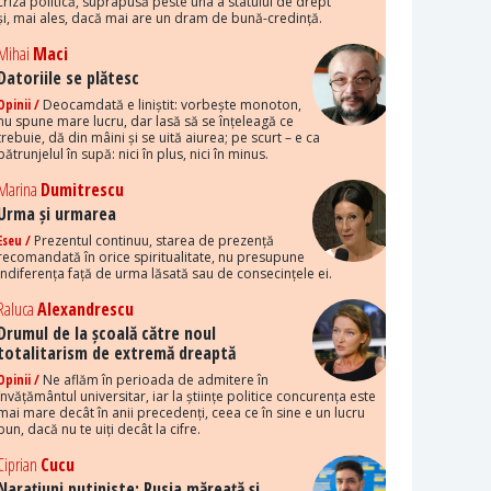
criza politică, suprapusă peste una a statului de drept
și, mai ales, dacă mai are un dram de bună-credință.
Mihai
Maci
Datoriile se plătesc
Opinii /
Deocamdată e liniștit: vorbește monoton,
nu spune mare lucru, dar lasă să se înțeleagă ce
trebuie, dă din mâini și se uită aiurea; pe scurt – e ca
pătrunjelul în supă: nici în plus, nici în minus.
Marina
Dumitrescu
Urma și urmarea
Eseu /
Prezentul continuu, starea de prezență
recomandată în orice spiritualitate, nu presupune
indiferența față de urma lăsată sau de consecințele ei.
Raluca
Alexandrescu
Drumul de la școală către noul
totalitarism de extremă dreaptă
Opinii /
Ne aflăm în perioada de admitere în
învățământul universitar, iar la științe politice concurența este
mai mare decât în anii precedenți, ceea ce în sine e un lucru
bun, dacă nu te uiți decât la cifre.
Ciprian
Cucu
Narațiuni putiniste: Rusia măreață și