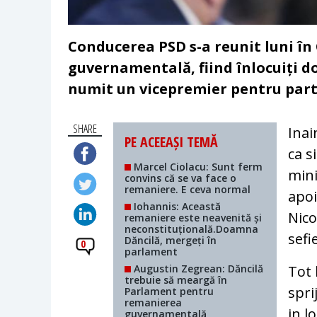
Conducerea PSD s-a reunit luni în
guvernamentală, fiind înlocuiți doi
numit un vicepremier pentru part
SHARE
Inai
PE ACEEAȘI TEMĂ
ca s
Marcel Ciolacu: Sunt ferm
mini
convins că se va face o
remaniere. E ceva normal
apoi
Iohannis: Această
Nico
remaniere este neavenită și
neconstituțională.Doamna
sefi
Dăncilă, mergeți în
0
parlament
Augustin Zegrean: Dăncilă
Tot 
trebuie să meargă în
spri
Parlament pentru
remanierea
in l
guvernamentală