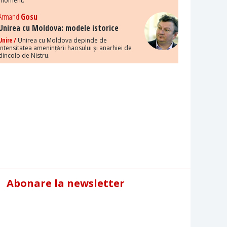
moment.
Armand
Gosu
Unirea cu Moldova: modele istorice
Unire /
Unirea cu Moldova depinde de
intensitatea amenințării haosului și anarhiei de
dincolo de Nistru.
Abonare la newsletter