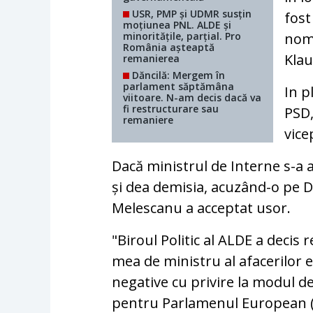
USR, PMP și UDMR susțin
fost
moțiunea PNL. ALDE și
minoritățile, parțial. Pro
nomi
România așteaptă
Klau
remanierea
Dăncilă: Mergem în
parlament săptămâna
In p
viitoare. N-am decis dacă va
fi restructurare sau
PSD,
remaniere
vice
Dacă ministrul de Interne s-a a
și dea demisia, acuzând-o pe Da
Melescanu a acceptat usor.
"Biroul Politic al ALDE a decis 
mea de ministru al afacerilor e
negative cu privire la modul de
pentru Parlamenul European (