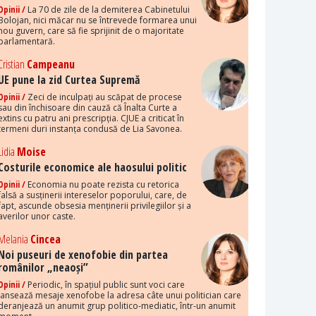
Opinii /
La 70 de zile de la demiterea Cabinetului
Bolojan, nici măcar nu se întrevede formarea unui
nou guvern, care să fie sprijinit de o majoritate
parlamentară.
Cristian
Campeanu
UE pune la zid Curtea Supremă
Opinii /
Zeci de inculpați au scăpat de procese
sau din închisoare din cauză că Înalta Curte a
extins cu patru ani prescripția. CJUE a criticat în
termeni duri instanța condusă de Lia Savonea.
Lidia
Moise
Costurile economice ale haosului politic
Opinii /
Economia nu poate rezista cu retorica
falsă a susținerii intereselor poporului, care, de
fapt, ascunde obsesia menținerii privilegiilor și a
averilor unor caste.
Melania
Cincea
Noi puseuri de xenofobie din partea
românilor „neaoși”
Opinii /
Periodic, în spațiul public sunt voci care
lansează mesaje xenofobe la adresa câte unui politician care
deranjează un anumit grup politico-mediatic, într-un anumit