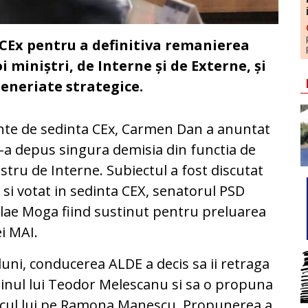
 CEx pentru a definitiva remanierea
 miniștri, de Interne și de Externe, și
eneriate strategice.
nte de sedinta CEx, Carmen Dan a anuntat
i-a depus singura demisia din functia de
stru de Interne. Subiectul a fost discutat
 si votat in sedinta CEX, senatorul PSD
lae Moga fiind sustinut pentru preluarea
ei MAI.
luni, conducerea ALDE a decis sa ii retraga
jinul lui Teodor Melescanu si sa o propuna
ocul lui pe Ramona Manescu. Propunerea a