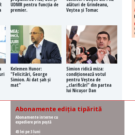
R
UDMR pentru funcția de
alături de Grindeanu,
a
premier.
Veștea și Tomac
a
Kelemen Hunor:
Simion ridică miza:
uri
"Felicitări, George
condiționează votul
Simion. Ai dat șah și
pentru Veștea de
mat"
„clarificări” din partea
lui Nicușor Dan
Abonamente ediția tipărită
Abonamente interne cu
expediere prin poștă
45 lei pe 3 luni