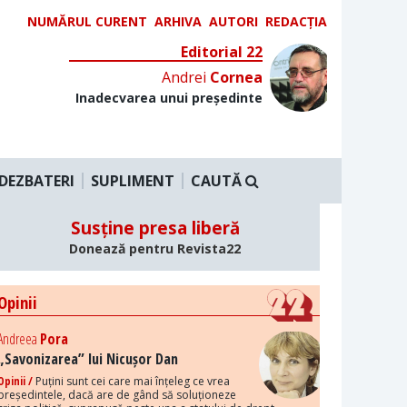
NUMĂRUL CURENT
ARHIVA
AUTORI
REDACȚIA
Editorial 22
Andrei
Cornea
Inadecvarea unui președinte
DEZBATERI
SUPLIMENT
CAUTĂ
Susține presa liberă
Donează pentru Revista22
Opinii
Andreea
Pora
„Savonizarea” lui Nicușor Dan
Opinii /
Puțini sunt cei care mai înțeleg ce vrea
președintele, dacă are de gând să soluționeze