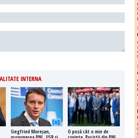
ALITATE INTERNA
Siegfried Mureșan,
O poză cât o mie de
propunerea PNL, USR și
cuvinte. Puciștii din PNL