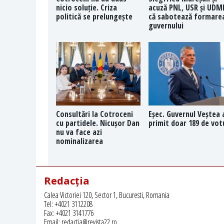
nicio soluție. Criza
acuză PNL, USR și UDM
politică se prelungește
că sabotează formare
guvernului
Consultări la Cotroceni
Eșec. Guvernul Veștea 
cu partidele. Nicușor Dan
primit doar 189 de vot
nu va face azi
nominalizarea
Redacția
Calea Victoriei 120, Sector 1, Bucuresti, Romania
Tel: +4021 3112208
Fax: +4021 3141776
Email: redactia@revista22.ro