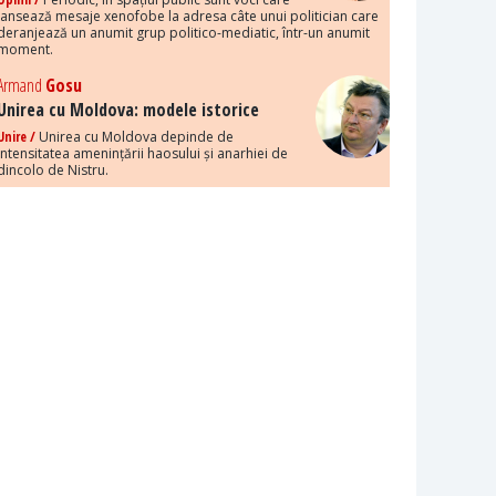
lansează mesaje xenofobe la adresa câte unui politician care
deranjează un anumit grup politico-mediatic, într-un anumit
moment.
Armand
Gosu
Unirea cu Moldova: modele istorice
Unire /
Unirea cu Moldova depinde de
intensitatea amenințării haosului și anarhiei de
dincolo de Nistru.