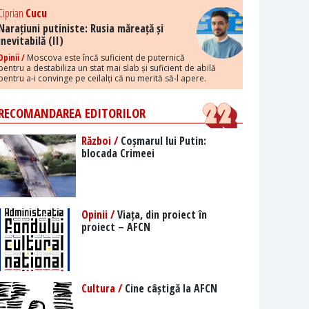
Ciprian
Cucu
Narațiuni putiniste: Rusia măreață și
inevitabilă (II)
Opinii /
Moscova este încă suficient de puternică
pentru a destabiliza un stat mai slab și suficient de abilă
pentru a-i convinge pe ceilalți că nu merită să-l apere.
RECOMANDAREA EDITORILOR
Război /
Coșmarul lui Putin:
blocada Crimeei
Opinii /
Viața, din proiect în
proiect – AFCN
Cultura /
Cine câștigă la AFCN