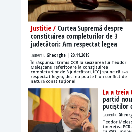
Justitie /
Curtea Supremă despre
constituirea completurilor de 3
judecători: Am respectat legea
Laurentiu
Gheorghe | 20.11.2019
În răspunsul trimis CCR la sesizarea lui Teodor
Meleșcanu referitoare la constituirea
completurilor de 3 judecători, ÎCCJ spune că s-a
respectat legea, deci nu poate fi un conflict de
natură constituțional
La a treia
partid nou
puciștilor
Laurentiu
Gheorg
Teodor Meleșca
tinerețea PCR-
cu PSD, împreu