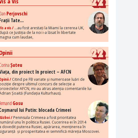
Vis a Vis
Dan
Perjovschi
Frații Tate...
Vis a vis /
...au fost arestați la Miami la cererea UK,
după ce Justiția de la noi i-a lăsat în libertate
magna cum laudae,
Opinii
Corina
Șuteu
Viața, din proiect în proiect – AFCN
Opinii /
Citind pe FB variate și numeroase luări de
poziție despre ultimul concurs de selecție a
proiectelor AFCN, mi-au atras atenția comentariile lui
Adrian Șoaită (Fundația Kulturhaus).
Armand
Gosu
Coșmarul lui Putin: blocada Crimeei
Război /
Peninsula Crimeea a fost prioritatea
numărul unu în politica Rusiei. Cucerirea ei în 2014
a dovedit puterea Rusiei, apărarea, menținerea în
siguranță și prosperitatea ei semnifică măreția Moscovei.