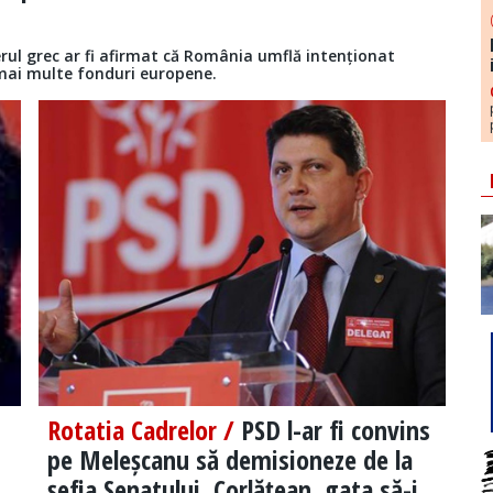
ul grec ar fi afirmat că România umflă intenționat
mai multe fonduri europene.
Rotatia Cadrelor /
PSD l-ar fi convins
pe Meleșcanu să demisioneze de la
șefia Senatului. Corlățean, gata să-i