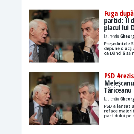
Fuga după 
partid: Îl
placul lui 
Laurentiu
Gheorg
Președintele S
depune o acțiu
ca Dăncilă să 
PSD #rezi
Meleșcanu 
Tăriceanu
Laurentiu
Gheorg
PSD a lansat 
reface majori
partidului pe 