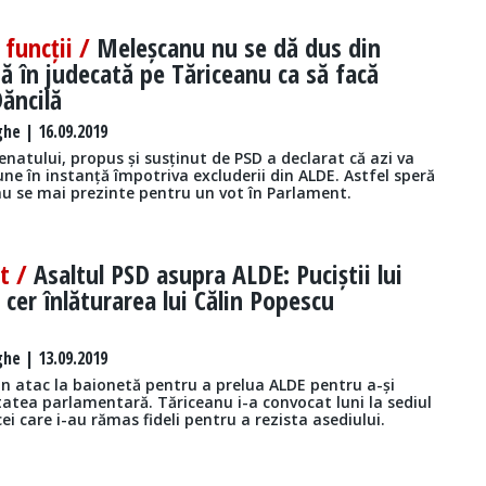
funcții /
Meleșcanu nu se dă dus din
 dă în judecată pe Tăriceanu ca să facă
Dăncilă
he | 16.09.2019
enatului, propus și susținut de PSD a declarat că azi va
ne în instanță împotriva excluderii din ALDE. Astfel speră
nu se mai prezinte pentru un vot în Parlament.
st /
Asaltul PSD asupra ALDE: Puciștii lui
cer înlăturarea lui Călin Popescu
he | 13.09.2019
un atac la baionetă pentru a prelua ALDE pentru a-și
tatea parlamentară. Tăriceanu i-a convocat luni la sediul
cei care i-au rămas fideli pentru a rezista asediului.