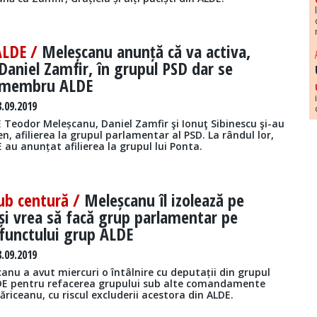
ALDE /
Meleșcanu anunță că va activa,
 Daniel Zamfir, în grupul PSD dar se
 membru ALDE
.09.2019
 Teodor Meleșcanu, Daniel Zamfir şi Ionuţ Sibinescu şi-au
en, afilierea la grupul parlamentar al PSD. La rândul lor,
 au anunțat afilierea la grupul lui Ponta.
ub centură /
Meleșcanu îl izolează pe
și vrea să facă grup parlamentar pe
functului grup ALDE
.09.2019
nu a avut miercuri o întâlnire cu deputații din grupul
DE pentru refacerea grupului sub alte comandamente
Tăriceanu, cu riscul excluderii acestora din ALDE.