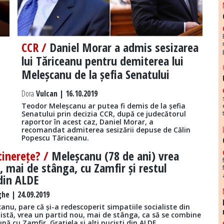
CCR /
Daniel Morar a admis sesizarea
lui Tăriceanu pentru demiterea lui
Meleșcanu de la șefia Senatului
Dora
Vulcan | 16.10.2019
Teodor Meleșcanu ar putea fi demis de la șefia
Senatului prin decizia CCR, după ce judecătorul
raportor în acest caz, Daniel Morar, a
recomandat admiterea sesizării depuse de Călin
Popescu Tăriceanu.
 tinerețe? /
Meleșcanu (78 de ani) vrea
, mai de stânga, cu Zamfir și restul
 din ALDE
he | 24.09.2019
nu, pare că și-a redescoperit simpatiile socialiste din
istă, vrea un partid nou, mai de stânga, ca să se combine
nă cu Zamfir, Grațiela și alți puciști din ALDE.