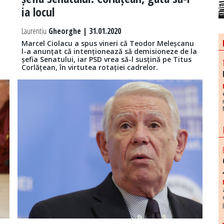
ia locul
Laurentiu
Gheorghe | 31.01.2020
Marcel Ciolacu a spus vineri că Teodor Meleșcanu
l-a anunțat că intenționează să demisioneze de la
șefia Senatului, iar PSD vrea să-l susțină pe Titus
Corlățean, în virtutea rotației cadrelor.