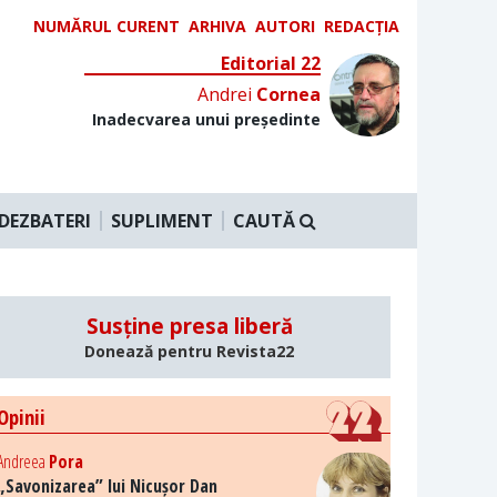
NUMĂRUL CURENT
ARHIVA
AUTORI
REDACȚIA
Editorial 22
Andrei
Cornea
Inadecvarea unui președinte
DEZBATERI
SUPLIMENT
CAUTĂ
Susține presa liberă
Donează pentru Revista22
Opinii
Andreea
Pora
„Savonizarea” lui Nicușor Dan