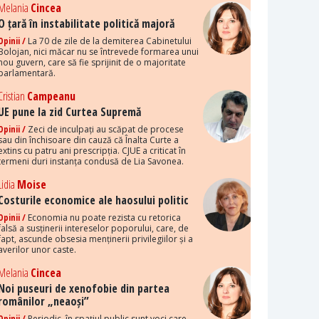
Melania
Cincea
O țară în instabilitate politică majoră
Opinii /
La 70 de zile de la demiterea Cabinetului
Bolojan, nici măcar nu se întrevede formarea unui
nou guvern, care să fie sprijinit de o majoritate
parlamentară.
Cristian
Campeanu
UE pune la zid Curtea Supremă
Opinii /
Zeci de inculpați au scăpat de procese
sau din închisoare din cauză că Înalta Curte a
extins cu patru ani prescripția. CJUE a criticat în
termeni duri instanța condusă de Lia Savonea.
Lidia
Moise
Costurile economice ale haosului politic
Opinii /
Economia nu poate rezista cu retorica
falsă a susținerii intereselor poporului, care, de
fapt, ascunde obsesia menținerii privilegiilor și a
averilor unor caste.
Melania
Cincea
Noi puseuri de xenofobie din partea
românilor „neaoși”
Opinii /
Periodic, în spațiul public sunt voci care