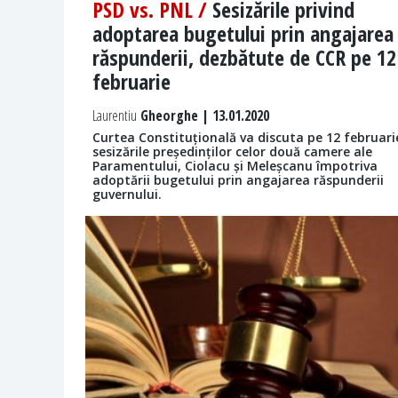
PSD vs. PNL /
Sesizările privind
adoptarea bugetului prin angajarea
răspunderii, dezbătute de CCR pe 12
februarie
Laurentiu
Gheorghe | 13.01.2020
Curtea Constituțională va discuta pe 12 februari
sesizările președinților celor două camere ale
Paramentului, Ciolacu și Meleșcanu împotriva
adoptării bugetului prin angajarea răspunderii
guvernului.