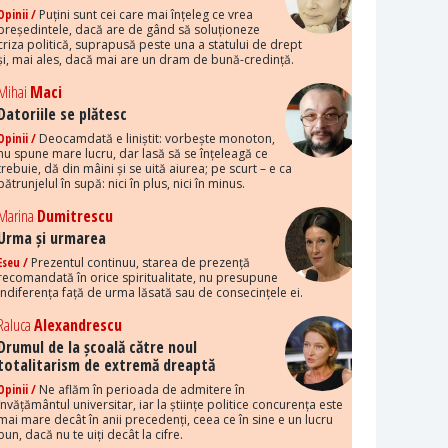
Opinii /
Puțini sunt cei care mai înțeleg ce vrea
președintele, dacă are de gând să soluționeze
criza politică, suprapusă peste una a statului de drept
și, mai ales, dacă mai are un dram de bună-credință.
Mihai
Maci
Datoriile se plătesc
Opinii /
Deocamdată e liniștit: vorbește monoton,
nu spune mare lucru, dar lasă să se înțeleagă ce
trebuie, dă din mâini și se uită aiurea; pe scurt – e ca
pătrunjelul în supă: nici în plus, nici în minus.
Marina
Dumitrescu
Urma și urmarea
Eseu /
Prezentul continuu, starea de prezență
recomandată în orice spiritualitate, nu presupune
indiferența față de urma lăsată sau de consecințele ei.
Raluca
Alexandrescu
Drumul de la școală către noul
totalitarism de extremă dreaptă
Opinii /
Ne aflăm în perioada de admitere în
învățământul universitar, iar la științe politice concurența este
mai mare decât în anii precedenți, ceea ce în sine e un lucru
bun, dacă nu te uiți decât la cifre.