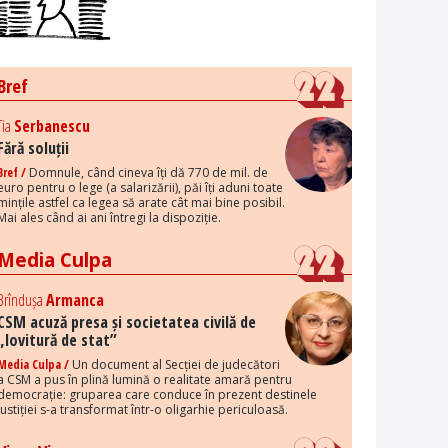
Bref
Tia
Serbanescu
Fără soluții
Bref /
Domnule, când cineva îți dă 770 de mil. de
euro pentru o lege (a salarizării), păi îți aduni toate
mințile astfel ca legea să arate cât mai bine posibil.
Mai ales când ai ani întregi la dispoziție.
Media Culpa
Brîndușa
Armanca
CSM acuză presa și societatea civilă de
„lovitură de stat”
Media Culpa /
Un document al Secției de judecători
a CSM a pus în plină lumină o realitate amară pentru
democrație: gruparea care conduce în prezent destinele
justiției s-a transformat într-o oligarhie periculoasă.