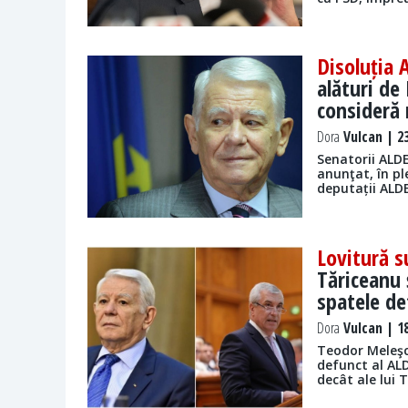
Disoluția 
alături de
consideră
Dora
Vulcan | 23
Senatorii ALDE
anunţat, în pl
deputații ALDE
Lovitură s
Tăriceanu 
spatele de
Dora
Vulcan | 18
Teodor Meleşca
defunct al AL
decât ale lui 