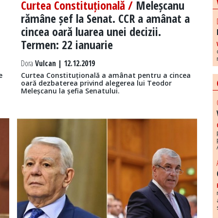
Curtea Constituțională /
Meleșcanu
rămâne șef la Senat. CCR a amânat a
cincea oară luarea unei decizii.
Termen: 22 ianuarie
Dora
Vulcan | 12.12.2019
e
Curtea Constituțională a amânat pentru a cincea
oară dezbaterea privind alegerea lui Teodor
Meleșcanu la șefia Senatului.