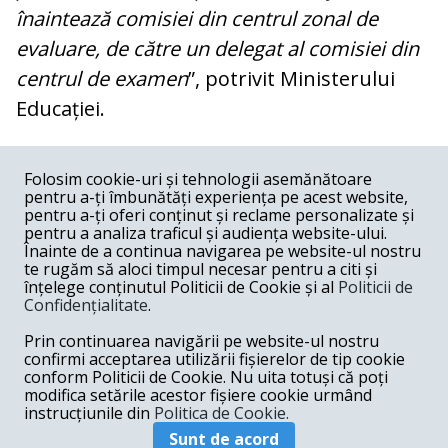
înaintează comisiei din centrul zonal de
evaluare, de către un delegat al comisiei din
centrul de examen
”, potrivit Ministerului
Educației.
COMENTARII
0
Folosim cookie-uri și tehnologii asemănătoare
pentru a-ți îmbunătăți experiența pe acest website,
Nume
pentru a-ți oferi conținut și reclame personalizate și
pentru a analiza traficul și audiența website-ului.
Înainte de a continua navigarea pe website-ul nostru
Email
te rugăm să aloci timpul necesar pentru a citi și
înțelege conținutul Politicii de Cookie și al
Politicii de
Confidențialitate
.
Comentariu
Prin continuarea navigării pe website-ul nostru
confirmi acceptarea utilizării fișierelor de tip cookie
conform Politicii de Cookie. Nu uita totuși că poți
modifica setările acestor fișiere cookie urmând
instrucțiunile din
Politica de Cookie.
Postează comentariu
Sunt de acord