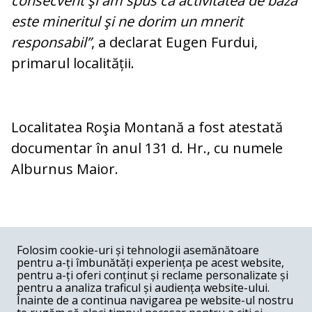
consecvent şi am spus că activitatea de bază
este mineritul şi ne dorim un mnerit
responsabil”
, a declarat Eugen Furdui,
primarul localității.
Localitatea Roşia Montană a fost atestată
documentar în anul 131 d. Hr., cu numele
Alburnus Maior.
COMENTARII
0
Folosim cookie-uri și tehnologii asemănătoare
pentru a-ți îmbunătăți experiența pe acest website,
Nume
pentru a-ți oferi conținut și reclame personalizate și
pentru a analiza traficul și audiența website-ului.
Înainte de a continua navigarea pe website-ul nostru
Email