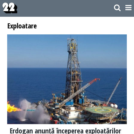
Exploatare
Erdogan anunță începerea exploatărilor