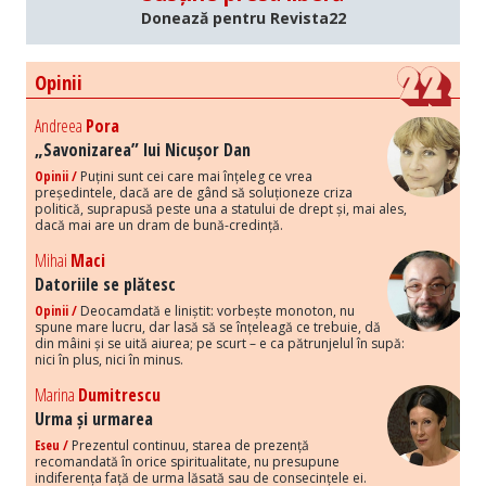
Donează pentru Revista22
Opinii
Andreea
Pora
„Savonizarea” lui Nicușor Dan
Opinii /
Puțini sunt cei care mai înțeleg ce vrea
președintele, dacă are de gând să soluționeze criza
politică, suprapusă peste una a statului de drept și, mai ales,
dacă mai are un dram de bună-credință.
Mihai
Maci
Datoriile se plătesc
Opinii /
Deocamdată e liniștit: vorbește monoton, nu
spune mare lucru, dar lasă să se înțeleagă ce trebuie, dă
din mâini și se uită aiurea; pe scurt – e ca pătrunjelul în supă:
nici în plus, nici în minus.
Marina
Dumitrescu
Urma și urmarea
Eseu /
Prezentul continuu, starea de prezență
recomandată în orice spiritualitate, nu presupune
indiferența față de urma lăsată sau de consecințele ei.