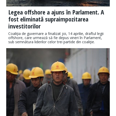
Legea offshore a ajuns în Parlament. A
fost eliminată supraimpozitarea
investitorilor
Coaliţia de guvernare a finalizat joi, 14 aprilie, draftul legii
offshore, care urmează să fie depus vineri în Parlament,
sub semnătura liderilor celor trei partide din coaliţie.