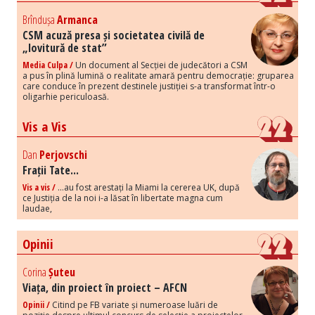
Brîndușa
Armanca
CSM acuză presa și societatea civilă de
„lovitură de stat”
Media Culpa /
Un document al Secției de judecători a CSM
a pus în plină lumină o realitate amară pentru democrație: gruparea
care conduce în prezent destinele justiției s-a transformat într-o
oligarhie periculoasă.
Vis a Vis
Dan
Perjovschi
Frații Tate...
Vis a vis /
...au fost arestați la Miami la cererea UK, după
ce Justiția de la noi i-a lăsat în libertate magna cum
laudae,
Opinii
Corina
Șuteu
Viața, din proiect în proiect – AFCN
Opinii /
Citind pe FB variate și numeroase luări de