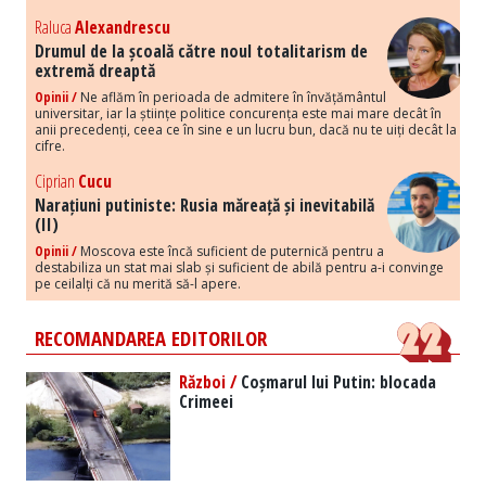
Raluca
Alexandrescu
Drumul de la școală către noul totalitarism de
extremă dreaptă
Opinii /
Ne aflăm în perioada de admitere în învățământul
universitar, iar la științe politice concurența este mai mare decât în
anii precedenți, ceea ce în sine e un lucru bun, dacă nu te uiți decât la
cifre.
Ciprian
Cucu
Narațiuni putiniste: Rusia măreață și inevitabilă
(II)
Opinii /
Moscova este încă suficient de puternică pentru a
destabiliza un stat mai slab și suficient de abilă pentru a-i convinge
pe ceilalți că nu merită să-l apere.
RECOMANDAREA EDITORILOR
Război /
Coșmarul lui Putin: blocada
Crimeei