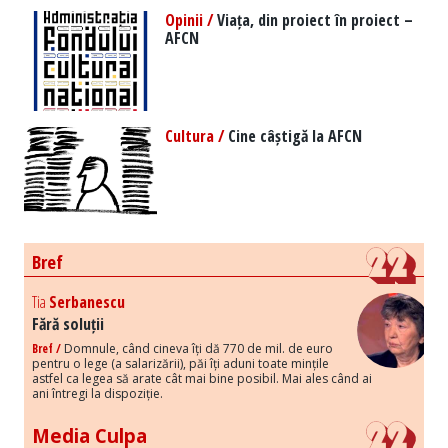
Opinii /
Viața, din proiect în proiect –
AFCN
Cultura /
Cine câștigă la AFCN
Bref
Tia
Serbanescu
Fără soluții
Bref /
Domnule, când cineva îți dă 770 de mil. de euro
pentru o lege (a salarizării), păi îți aduni toate mințile
astfel ca legea să arate cât mai bine posibil. Mai ales când ai
ani întregi la dispoziție.
Media Culpa