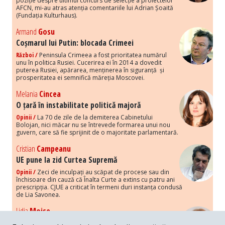
poziție despre ultimul concurs de selecție a proiectelor
AFCN, mi-au atras atenția comentariile lui Adrian Șoaită
(Fundația Kulturhaus).
Armand
Gosu
Coșmarul lui Putin: blocada Crimeei
Război /
Peninsula Crimeea a fost prioritatea numărul
unu în politica Rusiei. Cucerirea ei în 2014 a dovedit
puterea Rusiei, apărarea, menținerea în siguranță și
prosperitatea ei semnifică măreția Moscovei.
Melania
Cincea
O țară în instabilitate politică majoră
Opinii /
La 70 de zile de la demiterea Cabinetului
Bolojan, nici măcar nu se întrevede formarea unui nou
guvern, care să fie sprijinit de o majoritate parlamentară.
Cristian
Campeanu
UE pune la zid Curtea Supremă
Opinii /
Zeci de inculpați au scăpat de procese sau din
închisoare din cauză că Înalta Curte a extins cu patru ani
prescripția. CJUE a criticat în termeni duri instanța condusă
de Lia Savonea.
Lidia
Moise
Costurile economice ale haosului politic