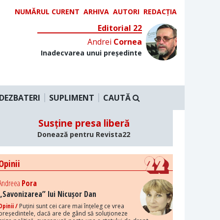
NUMĂRUL CURENT
ARHIVA
AUTORI
REDACȚIA
Editorial 22
Andrei
Cornea
Inadecvarea unui președinte
DEZBATERI
SUPLIMENT
CAUTĂ
Susține presa liberă
Donează pentru Revista22
Opinii
Andreea
Pora
„Savonizarea” lui Nicușor Dan
Opinii /
Puțini sunt cei care mai înțeleg ce vrea
președintele, dacă are de gând să soluționeze