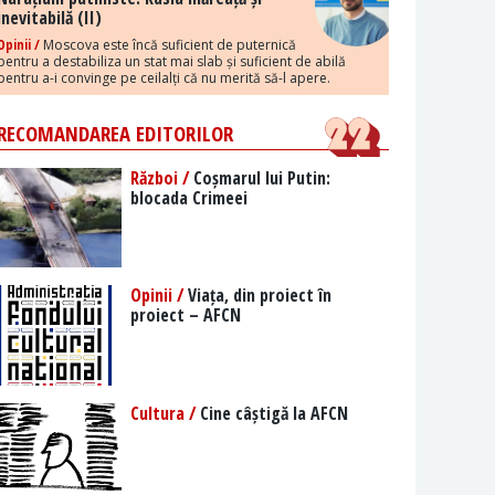
inevitabilă (II)
Opinii /
Moscova este încă suficient de puternică
pentru a destabiliza un stat mai slab și suficient de abilă
pentru a-i convinge pe ceilalți că nu merită să-l apere.
RECOMANDAREA EDITORILOR
Război /
Coșmarul lui Putin:
blocada Crimeei
Opinii /
Viața, din proiect în
proiect – AFCN
Cultura /
Cine câștigă la AFCN