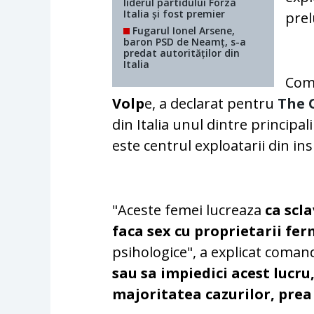
liderul partidului Forza
Italia și fost premier
pre
Fugarul Ionel Arsene,
baron PSD de Neamț, s-a
predat autorităților din
Italia
Coma
Volp
e, a declarat pentru
The 
din Italia unul dintre principa
este centrul exploatarii din ins
"Aceste femei lucreaza
ca scl
faca sex cu proprietarii fer
psihologice", a explicat coman
sau sa impiedici acest lucru,
majoritatea cazurilor, prea