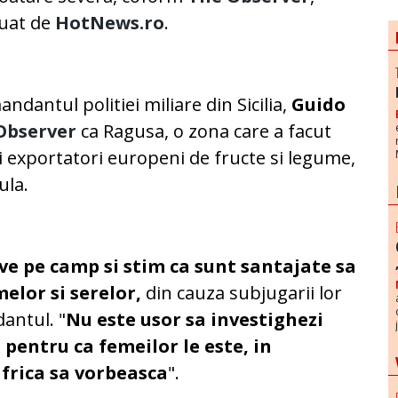
luat de
HotNews.ro
.
ndantul politiei miliare din Sicilia,
Guido
Observer
ca Ragusa, o zona care a facut
lii exportatori europeni de fructe si legume,
ula.
ave pe camp si stim ca sunt santajate sa
melor si serelor,
din cauza subjugarii lor
dantul. "
Nu este usor sa investighezi
 pentru ca femeilor le este, in
 frica sa vorbeasca
".