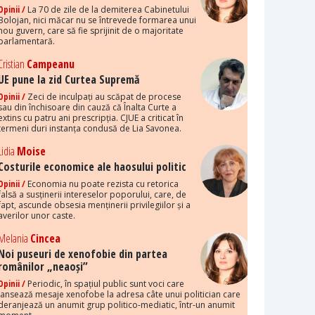
Opinii /
La 70 de zile de la demiterea Cabinetului
Bolojan, nici măcar nu se întrevede formarea unui
nou guvern, care să fie sprijinit de o majoritate
parlamentară.
Cristian
Campeanu
UE pune la zid Curtea Supremă
Opinii /
Zeci de inculpați au scăpat de procese
sau din închisoare din cauză că Înalta Curte a
extins cu patru ani prescripția. CJUE a criticat în
termeni duri instanța condusă de Lia Savonea.
Lidia
Moise
Costurile economice ale haosului politic
Opinii /
Economia nu poate rezista cu retorica
falsă a susținerii intereselor poporului, care, de
fapt, ascunde obsesia menținerii privilegiilor și a
averilor unor caste.
Melania
Cincea
Noi puseuri de xenofobie din partea
românilor „neaoși”
Opinii /
Periodic, în spațiul public sunt voci care
lansează mesaje xenofobe la adresa câte unui politician care
deranjează un anumit grup politico-mediatic, într-un anumit