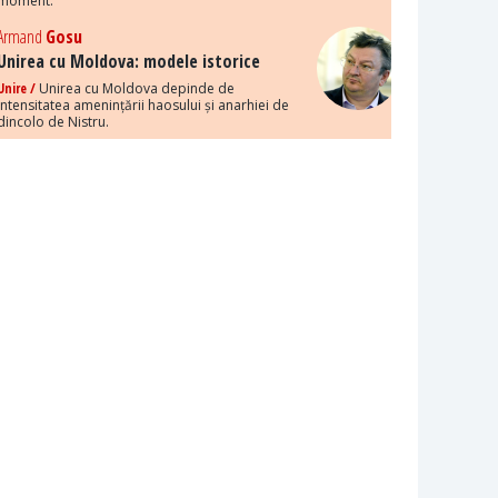
moment.
Armand
Gosu
Unirea cu Moldova: modele istorice
Unire /
Unirea cu Moldova depinde de
intensitatea amenințării haosului și anarhiei de
dincolo de Nistru.