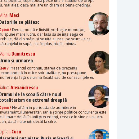
criza politică, suprapusă peste una a statului de drept
și, mai ales, dacă mai are un dram de bună-credință.
Mihai
Maci
Datoriile se plătesc
Opinii /
Deocamdată e liniștit: vorbește monoton,
nu spune mare lucru, dar lasă să se înțeleagă ce
trebuie, dă din mâini și se uită aiurea; pe scurt – e ca
pătrunjelul în supă: nici în plus, nici în minus.
Marina
Dumitrescu
Urma și urmarea
Eseu /
Prezentul continuu, starea de prezență
recomandată în orice spiritualitate, nu presupune
indiferența față de urma lăsată sau de consecințele ei.
Raluca
Alexandrescu
Drumul de la școală către noul
totalitarism de extremă dreaptă
Opinii /
Ne aflăm în perioada de admitere în
învățământul universitar, iar la științe politice concurența este
mai mare decât în anii precedenți, ceea ce în sine e un lucru
bun, dacă nu te uiți decât la cifre.
Ciprian
Cucu
Narațiuni putiniste: Rusia măreață și