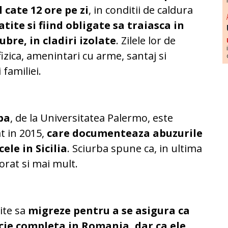
 cate 12 ore pe zi
, in conditii de caldura
latite si fiind obligate sa traiasca in
ubre, in cladiri izolate
. Zilele lor de
izica, amenintari cu arme, santaj si
 familiei.
ba
, de la Universitatea Palermo, este
t in 2015,
care documenteaza abuzurile
le in Sicilia
. Sciurba spune ca, in ultima
iorat si mai mult.
ite sa
migreze pentru a se asigura ca
racie completa in Romania, dar ca ele