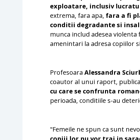
exploatare, inclusiv lucratul
extrema, fara apa,
fara a fi p
conditii degradante si insal
munca includ adesea violenta f
amenintari la adresa copiilor si
Profesoara
Alessandra Sciur
coautor al unui raport, publica
cu care se confrunta romance
perioada, conditiile s-au deter
"Femeile ne spun ca sunt nevo
copiii lor nu vor trai in sa