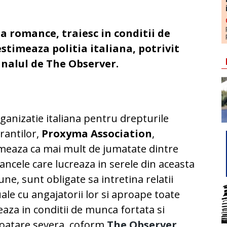
a romance, traiesc in conditii de
 estimeaza politia italiana, potrivit
nalul de The Observer.
ganizatie italiana pentru drepturile
rantilor,
Proxyma Association
,
meaza ca mai mult de jumatate dintre
ncele care lucreaza in serele din aceasta
une, sunt obligate sa intretina relatii
ale cu angajatorii lor si aproape toate
eaza in conditii de munca fortata si
oatare severa, coform
The Observer
,