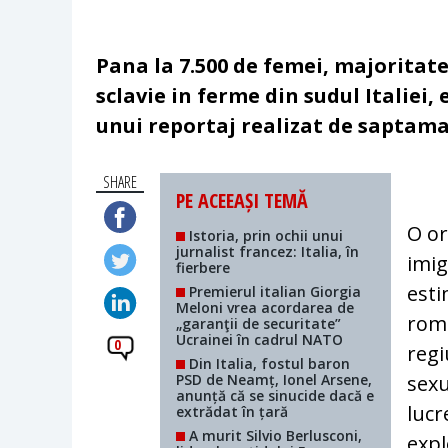
Pana la 7.500 de femei, majoritate
sclavie in ferme din sudul Italiei,
unui reportaj realizat de saptama
SHARE
PE ACEEAȘI TEMĂ
O or
Istoria, prin ochii unui
jurnalist francez: Italia, în
imig
fierbere
esti
Premierul italian Giorgia
Meloni vrea acordarea de
roma
„garanţii de securitate”
Ucrainei în cadrul NATO
0
regi
Din Italia, fostul baron
PSD de Neamț, Ionel Arsene,
sexu
anunță că se sinucide dacă e
lucr
extrădat în țară
A murit Silvio Berlusconi,
expl