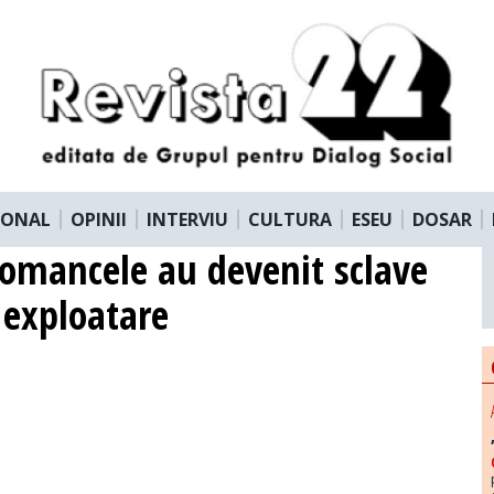
IONAL
OPINII
INTERVIU
CULTURA
ESEU
DOSAR
 romancele au devenit sclave
i exploatare