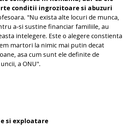
rte conditii ingrozitoare si abuzuri
ofesoara. "Nu exista alte locuri de munca,
tru a-si sustine financiar familiile, au
easta intelegere. Este o alegere constienta
tem martori la nimic mai putin decat
soane, asa cum sunt ele definite de
uncii, a ONU".
le si exploatare