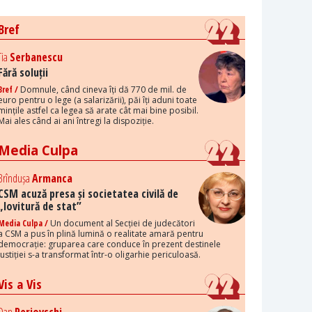
Bref
Tia
Serbanescu
Fără soluții
Bref /
Domnule, când cineva îți dă 770 de mil. de
euro pentru o lege (a salarizării), păi îți aduni toate
mințile astfel ca legea să arate cât mai bine posibil.
Mai ales când ai ani întregi la dispoziție.
Media Culpa
Brîndușa
Armanca
CSM acuză presa și societatea civilă de
„lovitură de stat”
Media Culpa /
Un document al Secției de judecători
a CSM a pus în plină lumină o realitate amară pentru
democrație: gruparea care conduce în prezent destinele
justiției s-a transformat într-o oligarhie periculoasă.
Vis a Vis