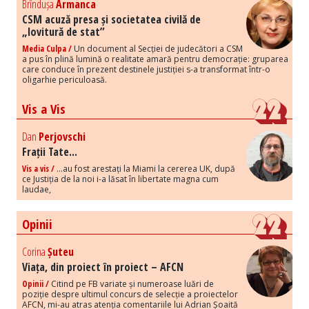
Brîndușa
Armanca
CSM acuză presa și societatea civilă de
„lovitură de stat”
Media Culpa /
Un document al Secției de judecători a CSM
a pus în plină lumină o realitate amară pentru democrație: gruparea
care conduce în prezent destinele justiției s-a transformat într-o
oligarhie periculoasă.
Vis a Vis
Dan
Perjovschi
Frații Tate...
Vis a vis /
...au fost arestați la Miami la cererea UK, după
ce Justiția de la noi i-a lăsat în libertate magna cum
laudae,
Opinii
Corina
Șuteu
Viața, din proiect în proiect – AFCN
Opinii /
Citind pe FB variate și numeroase luări de
poziție despre ultimul concurs de selecție a proiectelor
AFCN, mi-au atras atenția comentariile lui Adrian Șoaită