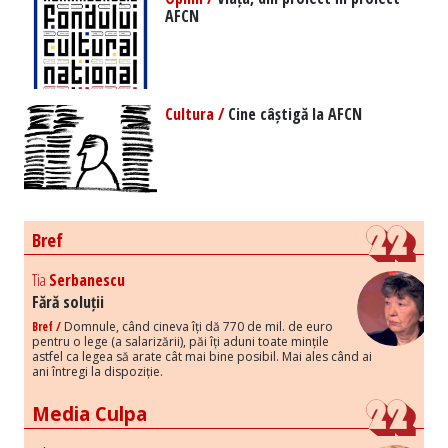
AFCN
Cultura /
Cine câștigă la AFCN
Bref
Tia
Serbanescu
Fără soluții
Bref /
Domnule, când cineva îți dă 770 de mil. de euro
pentru o lege (a salarizării), păi îți aduni toate mințile
astfel ca legea să arate cât mai bine posibil. Mai ales când ai
ani întregi la dispoziție.
Media Culpa