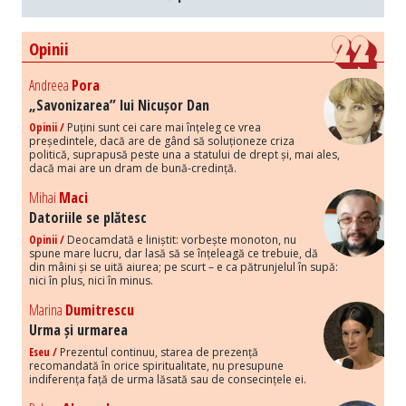
Opinii
Andreea
Pora
„Savonizarea” lui Nicușor Dan
Opinii /
Puțini sunt cei care mai înțeleg ce vrea
președintele, dacă are de gând să soluționeze criza
politică, suprapusă peste una a statului de drept și, mai ales,
dacă mai are un dram de bună-credință.
Mihai
Maci
Datoriile se plătesc
Opinii /
Deocamdată e liniștit: vorbește monoton, nu
spune mare lucru, dar lasă să se înțeleagă ce trebuie, dă
din mâini și se uită aiurea; pe scurt – e ca pătrunjelul în supă:
nici în plus, nici în minus.
Marina
Dumitrescu
Urma și urmarea
Eseu /
Prezentul continuu, starea de prezență
recomandată în orice spiritualitate, nu presupune
indiferența față de urma lăsată sau de consecințele ei.