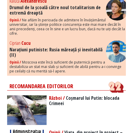
Raluca
Alexandrescu
Drumul de la școală către noul totalitarism de
extremă dreaptă
Opinii /
Ne aflăm în perioada de admitere în învățământul
universitar, iar la științe politice concurența este mai mare decât în
anii precedenți, ceea ce în sine e un lucru bun, dacă nu te uiți decât la
cifre.
Ciprian
Cucu
Narațiuni putiniste: Rusia măreață și inevitabilă
(II)
Opinii /
Moscova este încă suficient de puternică pentru a
destabiliza un stat mai slab și suficient de abilă pentru a-i convinge
pe ceilalți că nu merită să-l apere.
RECOMANDAREA EDITORILOR
Război /
Coșmarul lui Putin: blocada
Crimeei
Opinii /
Viața, din proiect în proiect –