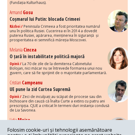
(Fundația Kulturhaus).
Armand
Gosu
Coșmarul lui Putin: blocada Crimeei
Război /
Peninsula Crimeea a fost prioritatea numărul
unu în politica Rusiei. Cucerirea ei în 2014 a dovedit
puterea Rusiei, apărarea, menținerea în siguranță și
prosperitatea ei semnifică măreția Moscovei.
Melania
Cincea
O țară în instabilitate politică majoră
Opinii /
La 70 de zile de la demiterea Cabinetului
Bolojan, nici măcar nu se întrevede formarea unui nou
guvern, care să fie sprijinit de o majoritate parlamentară.
Cristian
Campeanu
UE pune la zid Curtea Supremă
Opinii /
Zeci de inculpați au scăpat de procese sau din
închisoare din cauză că Înalta Curte a extins cu patru ani
prescripția. CJUE a criticat în termeni duri instanța condusă
de Lia Savonea.
Lidia
Moise
Costurile economice ale haosului politic
Folosim cookie-uri și tehnologii asemănătoare
Opinii /
Economia nu poate rezista cu retorica falsă a