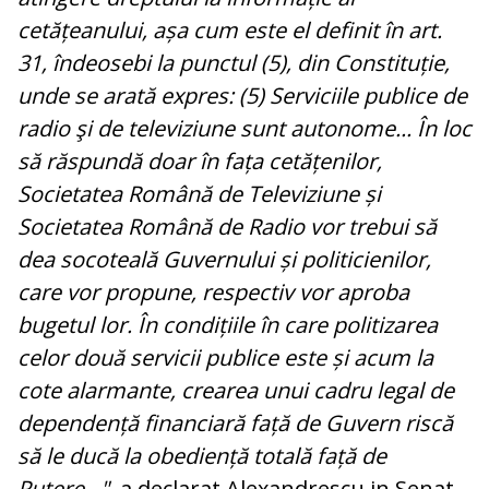
cetățeanului, așa cum este el definit în art.
31, îndeosebi la punctul (5), din Constituție,
unde se arată expres: (5) Serviciile publice de
radio şi de televiziune sunt autonome... În loc
să răspundă doar în fața cetățenilor,
Societatea Română de Televiziune și
Societatea Română de Radio vor trebui să
dea socoteală Guvernului și politicienilor,
care vor propune, respectiv vor aproba
bugetul lor. În condițiile în care politizarea
celor două servicii publice este și acum la
cote alarmante, crearea unui cadru legal de
dependență financiară față de Guvern riscă
să le ducă la obediență totală față de
Putere..."
, a declarat Alexandrescu in Senat.