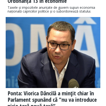
Ordonanța 13 în economie
Taxele și impozitele anunțate de guvern supun economia
națională capriciilor politice și o subordonează statului.
Ponta: Viorica Dăncilă a minţit chiar în
Parlament spunând că "nu va introduce
nicio taxă nouă taxă”