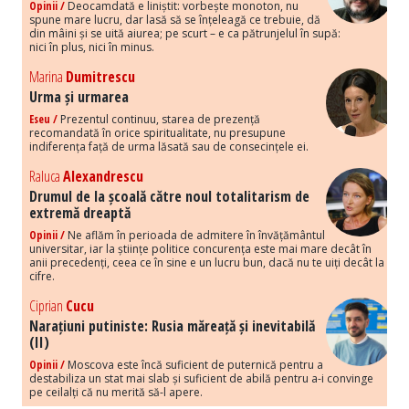
Opinii /
Deocamdată e liniștit: vorbește monoton, nu
spune mare lucru, dar lasă să se înțeleagă ce trebuie, dă
din mâini și se uită aiurea; pe scurt – e ca pătrunjelul în supă:
nici în plus, nici în minus.
Marina
Dumitrescu
Urma și urmarea
Eseu /
Prezentul continuu, starea de prezență
recomandată în orice spiritualitate, nu presupune
indiferența față de urma lăsată sau de consecințele ei.
Raluca
Alexandrescu
Drumul de la școală către noul totalitarism de
extremă dreaptă
Opinii /
Ne aflăm în perioada de admitere în învățământul
universitar, iar la științe politice concurența este mai mare decât în
anii precedenți, ceea ce în sine e un lucru bun, dacă nu te uiți decât la
cifre.
Ciprian
Cucu
Narațiuni putiniste: Rusia măreață și inevitabilă
(II)
Opinii /
Moscova este încă suficient de puternică pentru a
destabiliza un stat mai slab și suficient de abilă pentru a-i convinge
pe ceilalți că nu merită să-l apere.