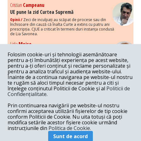
Cristian
Campeanu
UE pune la zid Curtea Supremă
Opinii /
Zeci de inculpați au scăpat de procese sau din
închisoare din cauză că Înalta Curte a extins cu patru ani
prescripția. CJUE a criticat în termeni duri instanța condusă
de Lia Savonea.
Lidia
Moise
Costurile economice ale haosului politic
Folosim cookie-uri și tehnologii asemănătoare
Opinii /
Economia nu poate rezista cu retorica falsă a
pentru a-ți îmbunătăți experiența pe acest website,
susținerii intereselor poporului, care, de fapt, ascunde
pentru a-ți oferi conținut și reclame personalizate și
obsesia menținerii privilegiilor și a averilor unor caste.
pentru a analiza traficul și audiența website-ului.
Înainte de a continua navigarea pe website-ul nostru
Melania
Cincea
te rugăm să aloci timpul necesar pentru a citi și
Noi puseuri de xenofobie din partea românilor
înțelege conținutul Politicii de Cookie și al
Politicii de
„neaoși”
Confidențialitate
.
Opinii /
Periodic, în spațiul public sunt voci care lansează
mesaje xenofobe la adresa câte unui politician care deranjează un
Prin continuarea navigării pe website-ul nostru
anumit grup politico-mediatic, într-un anumit moment.
confirmi acceptarea utilizării fișierelor de tip cookie
conform Politicii de Cookie. Nu uita totuși că poți
Armand
Gosu
modifica setările acestor fișiere cookie urmând
Unirea cu Moldova: modele istorice
instrucțiunile din
Politica de Cookie.
Unire /
Unirea cu Moldova depinde de intensitatea
Sunt de acord
amenințării haosului și anarhiei de dincolo de Nistru.