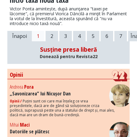
Victor Ponta amintește, după anunţarea "taxei pe
lăcomie", că premierul Viorica Dăncilă a minţit în Parlament
la votul de la învestitură, aceasta spunând că "nu va
introduce nicio taxă nouă”.
Înapoi
1
2
3
4
5
6
7
În
Susține presa liberă
Donează pentru Revista22
Opinii
Andreea
Pora
„Savonizarea” lui Nicușor Dan
Opinii /
Puțini sunt cei care mai înțeleg ce vrea
președintele, dacă are de gând să soluționeze criza
politică, suprapusă peste una a statului de drept și, mai ales,
dacă mai are un dram de bună-credință.
Mihai
Maci
Datoriile se plătesc