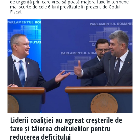
de urgență prin care vrea să poată majora taxe în termene
mai scurte de cele 6 luni prevăzute în prezent de Codul
Fiscal.
Liderii coaliției au agreat creșterile de
taxe și tăierea cheltuielilor pentru
reducerea deficitului