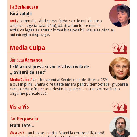
Tia
Serbanescu
Fără soluții
Bref /
Domnule, când cineva îți dă 770 de mil. de euro
pentru o lege (a salarizării), păi îți aduni toate mințile
astfel ca legea să arate cât mai bine posibil. Mai ales când ai
ani întregi la dispoziție.
Media Culpa
Brîndușa
Armanca
CSM acuză presa și societatea civilă de
„lovitură de stat”
Media Culpa /
Un document al Secției de judecători a CSM
a pus în plină lumină o realitate amară pentru democrație: gruparea
care conduce în prezent destinele justiției s-a transformat într-o
oligarhie periculoasă.
Vis a Vis
Dan
Perjovschi
Frații Tate...
Vis a vis /
...au fost arestați la Miami la cererea UK, după