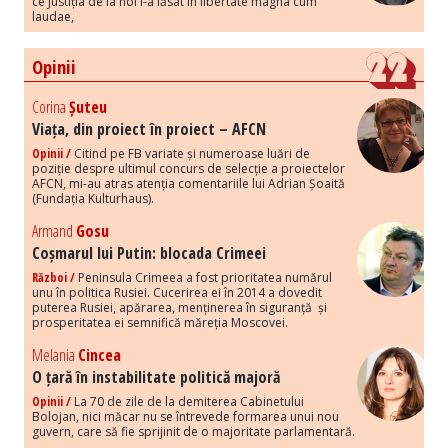
ce Justiția de la noi i-a lăsat în libertate magna cum
laudae,
Opinii
Corina
Șuteu
Viața, din proiect în proiect – AFCN
Opinii /
Citind pe FB variate și numeroase luări de
poziție despre ultimul concurs de selecție a proiectelor
AFCN, mi-au atras atenția comentariile lui Adrian Șoaită
(Fundația Kulturhaus).
Armand
Gosu
Coșmarul lui Putin: blocada Crimeei
Război /
Peninsula Crimeea a fost prioritatea numărul
unu în politica Rusiei. Cucerirea ei în 2014 a dovedit
puterea Rusiei, apărarea, menținerea în siguranță și
prosperitatea ei semnifică măreția Moscovei.
Melania
Cincea
O țară în instabilitate politică majoră
Opinii /
La 70 de zile de la demiterea Cabinetului
Bolojan, nici măcar nu se întrevede formarea unui nou
guvern, care să fie sprijinit de o majoritate parlamentară.