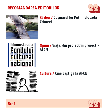
RECOMANDAREA EDITORILOR
Război /
Coșmarul lui Putin: blocada
Crimeei
Opinii /
Viața, din proiect în proiect –
AFCN
Cultura /
Cine câștigă la AFCN
Bref