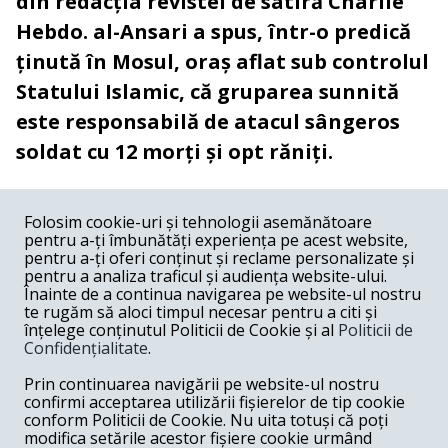
din redacția revistei de satiră Charlie
Hebdo. al-Ansari a spus, într-o predică
ținută în Mosul, oraș aflat sub controlul
Statului Islamic, că gruparea sunnită
este responsabilă de atacul sângeros
soldat cu 12 morți și opt răniți.
COMENTARII
0
Folosim cookie-uri și tehnologii asemănătoare
pentru a-ți îmbunătăți experiența pe acest website,
Nume
pentru a-ți oferi conținut și reclame personalizate și
pentru a analiza traficul și audiența website-ului.
Înainte de a continua navigarea pe website-ul nostru
Email
te rugăm să aloci timpul necesar pentru a citi și
înțelege conținutul Politicii de Cookie și al
Politicii de
Confidențialitate
.
Comentariu
Prin continuarea navigării pe website-ul nostru
confirmi acceptarea utilizării fișierelor de tip cookie
conform Politicii de Cookie. Nu uita totuși că poți
modifica setările acestor fișiere cookie urmând