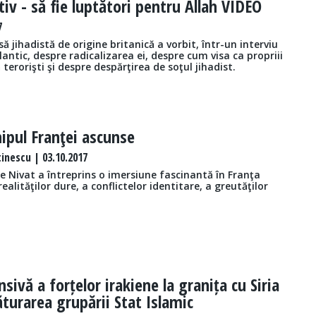
iv - să fie luptători pentru Allah VIDEO
7
ă jihadistă de origine britanică a vorbit, într-un interviu
antic, despre radicalizarea ei, despre cum visa ca propriii
 terorişti şi despre despărţirea de soţul jihadist.
ipul Franţei ascunse
nescu | 03.10.2017
e Nivat a întreprins o imersiune fascinantă în Franţa
realităţilor dure, a conflictelor identitare, a greutăţilor
sivă a forțelor irakiene la granița cu Siria
ăturarea grupării Stat Islamic