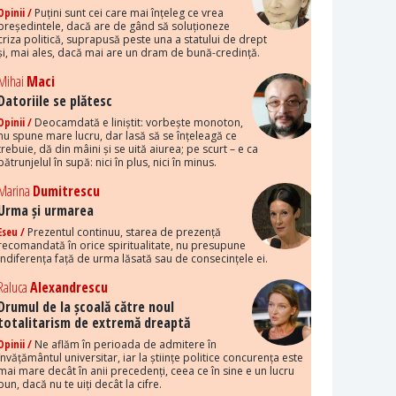
Opinii /
Puțini sunt cei care mai înțeleg ce vrea
președintele, dacă are de gând să soluționeze
criza politică, suprapusă peste una a statului de drept
și, mai ales, dacă mai are un dram de bună-credință.
Mihai
Maci
Datoriile se plătesc
Opinii /
Deocamdată e liniștit: vorbește monoton,
nu spune mare lucru, dar lasă să se înțeleagă ce
trebuie, dă din mâini și se uită aiurea; pe scurt – e ca
pătrunjelul în supă: nici în plus, nici în minus.
Marina
Dumitrescu
Urma și urmarea
Eseu /
Prezentul continuu, starea de prezență
recomandată în orice spiritualitate, nu presupune
indiferența față de urma lăsată sau de consecințele ei.
Raluca
Alexandrescu
Drumul de la școală către noul
totalitarism de extremă dreaptă
Opinii /
Ne aflăm în perioada de admitere în
învățământul universitar, iar la științe politice concurența este
mai mare decât în anii precedenți, ceea ce în sine e un lucru
bun, dacă nu te uiți decât la cifre.