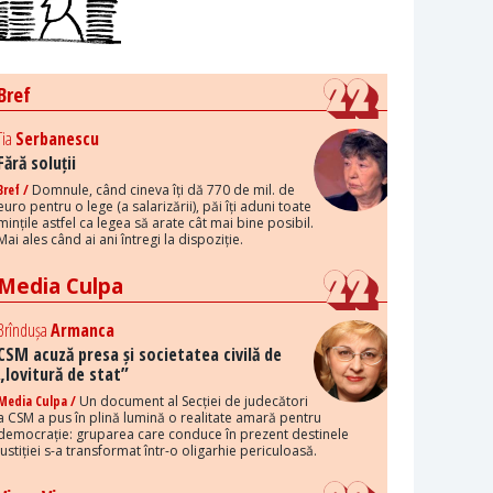
Bref
Tia
Serbanescu
Fără soluții
Bref /
Domnule, când cineva îți dă 770 de mil. de
euro pentru o lege (a salarizării), păi îți aduni toate
mințile astfel ca legea să arate cât mai bine posibil.
Mai ales când ai ani întregi la dispoziție.
Media Culpa
Brîndușa
Armanca
CSM acuză presa și societatea civilă de
„lovitură de stat”
Media Culpa /
Un document al Secției de judecători
a CSM a pus în plină lumină o realitate amară pentru
democrație: gruparea care conduce în prezent destinele
justiției s-a transformat într-o oligarhie periculoasă.