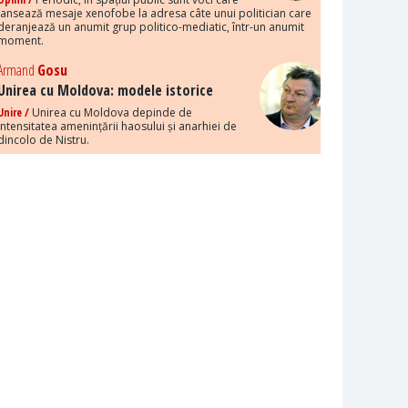
lansează mesaje xenofobe la adresa câte unui politician care
deranjează un anumit grup politico-mediatic, într-un anumit
moment.
Armand
Gosu
Unirea cu Moldova: modele istorice
Unire /
Unirea cu Moldova depinde de
intensitatea amenințării haosului și anarhiei de
dincolo de Nistru.