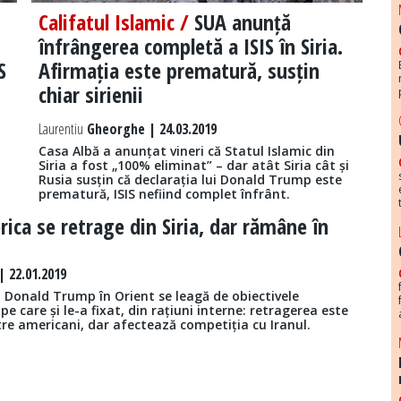
Califatul Islamic /
SUA anunță
înfrângerea completă a ISIS în Siria.
S
Afirmația este prematură, susțin
chiar sirienii
Laurentiu
Gheorghe | 24.03.2019
Casa Albă a anunțat vineri că Statul Islamic din
Siria a fost „100% eliminat” – dar atât Siria cât și
Rusia susțin că declarația lui Donald Trump este
prematură, ISIS nefiind complet înfrânt.
ica se retrage din Siria, dar rămâne în
 22.01.2019
lui Donald Trump în Orient se leagă de obiectivele
pe care și le-a fixat, din rațiuni interne: retragerea este
re americani, dar afectează competiția cu Iranul.