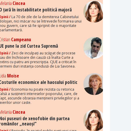
Melania
Cincea
O țară în instabilitate politică majoră
Opinii /
La 70 de zile de la demiterea Cabinetului
Bolojan, nici măcar nu se întrevede formarea unui
nou guvern, care să fie sprijinit de o majoritate
parlamentară.
Cristian
Campeanu
UE pune la zid Curtea Supremă
Opinii /
Zeci de inculpați au scăpat de procese
sau din închisoare din cauză că Înalta Curte a
extins cu patru ani prescripția. CJUE a criticat în
termeni duri instanța condusă de Lia Savonea.
Lidia
Moise
Costurile economice ale haosului politic
Opinii /
Economia nu poate rezista cu retorica
falsă a susținerii intereselor poporului, care, de
fapt, ascunde obsesia menținerii privilegiilor și a
averilor unor caste.
Melania
Cincea
Noi puseuri de xenofobie din partea
românilor „neaoși”
Opinii /
Periodic, în spațiul public sunt voci care