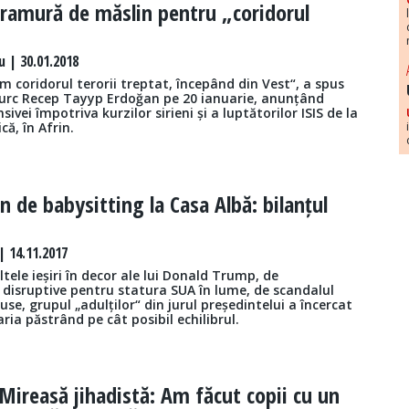
 ramură de măslin pentru „coridorul
 | 30.01.2018
m coridorul terorii treptat, începând din Vest“, a spus
turc Recep Tayyp Erdoğan pe 20 ianuarie, anunțând
ivei împotriva kurzilor sirieni și a luptătorilor ISIS de la
că, în Afrin.
n de babysitting la Casa Albă: bilanțul
 14.11.2017
tele ieșiri în decor ale lui Donald Trump, de
e disruptive pentru statura SUA în lume, de scandalul
ruse, grupul „adulților“ din jurul președintelui a încercat
aria păstrând pe cât posibil echilibrul.
Mireasă jihadistă: Am făcut copii cu un