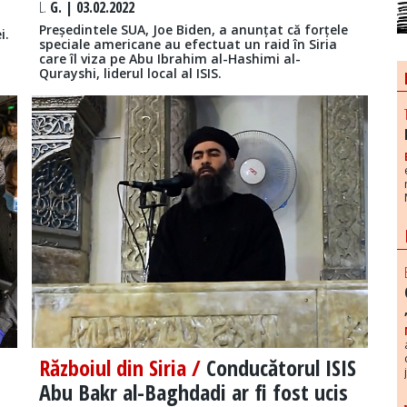
L.
G. | 03.02.2022
Președintele SUA, Joe Biden, a anunțat că forțele
i.
speciale americane au efectuat un raid în Siria
care îl viza pe Abu Ibrahim al-Hashimi al-
Qurayshi, liderul local al ISIS.
Războiul din Siria /
Conducătorul ISIS
Abu Bakr al-Baghdadi ar fi fost ucis