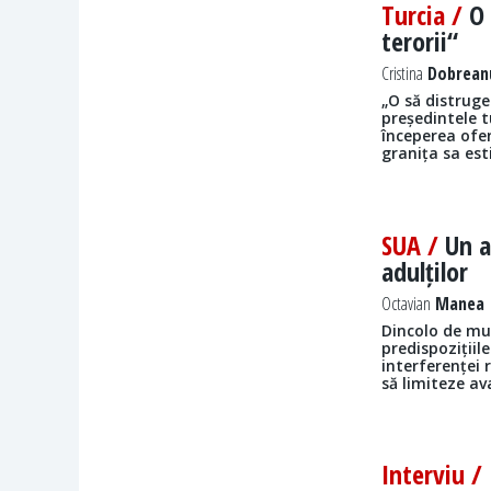
Turcia /
O
terorii“
Cristina
Dobreanu
„O să distruge
președintele 
începerea ofens
granița sa esti
SUA /
Un a
adulților
Octavian
Manea |
Dincolo de mul
predispozițiil
interferenței 
să limiteze av
Interviu /