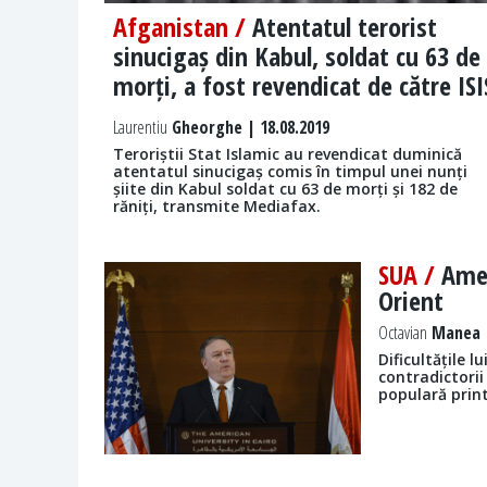
Afganistan /
Atentatul terorist
sinucigaș din Kabul, soldat cu 63 de
morți, a fost revendicat de către ISI
Laurentiu
Gheorghe | 18.08.2019
Teroriștii Stat Islamic au revendicat duminică
atentatul sinucigaș comis în timpul unei nunți
șiite din Kabul soldat cu 63 de morți și 182 de
răniți, transmite Mediafax.
SUA /
Amer
Orient
Octavian
Manea |
Dificultățile 
contradictorii 
populară print