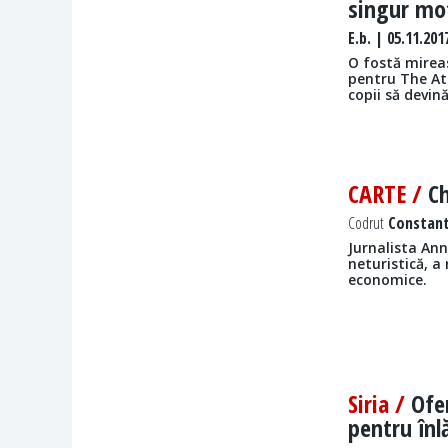
singur mot
E.b.
| 05.11.201
O fostă mireas
pentru The Atl
copii să devină
CARTE /
Ch
Codrut
Constanti
Jurnalista Ann
neturistică, a 
economice.
Siria /
Ofen
pentru înl