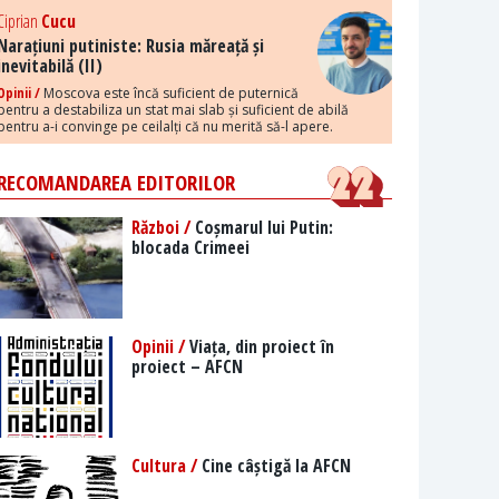
Ciprian
Cucu
Narațiuni putiniste: Rusia măreață și
inevitabilă (II)
Opinii /
Moscova este încă suficient de puternică
pentru a destabiliza un stat mai slab și suficient de abilă
pentru a-i convinge pe ceilalți că nu merită să-l apere.
RECOMANDAREA EDITORILOR
Război /
Coșmarul lui Putin:
blocada Crimeei
Opinii /
Viața, din proiect în
proiect – AFCN
Cultura /
Cine câștigă la AFCN