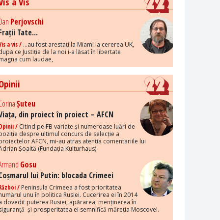
Vis a Vis
Dan
Perjovschi
Frații Tate...
Vis a vis /
...au fost arestați la Miami la cererea UK,
după ce Justiția de la noi i-a lăsat în libertate
magna cum laudae,
Opinii
Corina
Șuteu
Viața, din proiect în proiect – AFCN
Opinii /
Citind pe FB variate și numeroase luări de
poziție despre ultimul concurs de selecție a
proiectelor AFCN, mi-au atras atenția comentariile lui
Adrian Șoaită (Fundația Kulturhaus).
Armand
Gosu
Coșmarul lui Putin: blocada Crimeei
Război /
Peninsula Crimeea a fost prioritatea
numărul unu în politica Rusiei. Cucerirea ei în 2014
a dovedit puterea Rusiei, apărarea, menținerea în
siguranță și prosperitatea ei semnifică măreția Moscovei.