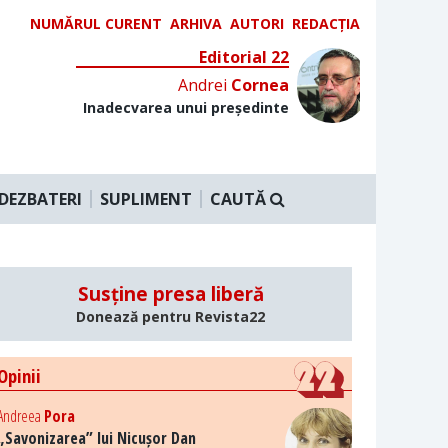
NUMĂRUL CURENT
ARHIVA
AUTORI
REDACȚIA
Editorial 22
Andrei
Cornea
Inadecvarea unui președinte
DEZBATERI
SUPLIMENT
CAUTĂ
Susține presa liberă
Donează pentru Revista22
Opinii
Andreea
Pora
„Savonizarea” lui Nicușor Dan