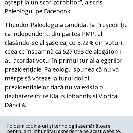
aștept la un scor zdrobitor”, a scris
Paleologu, pe Facebook.
Theodor Paleologu a candidat la Preşedinţie
ca independent, din partea PMP, el
clasându-se al şaselea, cu 5,72% din voturi,
ceea ce înseamnă că 527.098 de alegători i-
au acordat votul în primul tur al alegerilor
prezidenţiale. Paleologu spunea că nu va
merge să voteze la turul doi al
prezidențialelor dacă nu va exista o
dezbatere între Klaus Iohannis și Viorica
Dăncilă.
COMENTARII
0
Folosim cookie-uri și tehnologii asemănătoare
pentru a-ți îmbunătăți experiența pe acest website,