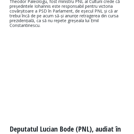
Theodor Paleologu, fost ministru PNL al Culturii crede că
președintele Iohannis este responsabil pentru victoria
covârșitoare a PSD în Parlament, de eșecul PNL și că ar
trebui încă de pe acum să-și anunțe retragerea din cursa
prezidențială, ca să nu repete greșeala lui Emil
Constantinescu.
Deputatul Lucian Bode (PNL), audiat în