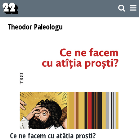
Theodor Paleologu
Ce ne facem cu atâția proști?