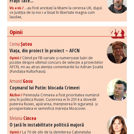
Frații Tate...
Vis a vis /
...au fost arestați la Miami la cererea UK, după
ce Justiția de la noi i-a lăsat în libertate magna cum
laudae,
Opinii
Corina
Șuteu
Viața, din proiect în proiect – AFCN
Opinii /
Citind pe FB variate și numeroase luări de
poziție despre ultimul concurs de selecție a proiectelor
AFCN, mi-au atras atenția comentariile lui Adrian Șoaită
(Fundația Kulturhaus).
Armand
Gosu
Coșmarul lui Putin: blocada Crimeei
Război /
Peninsula Crimeea a fost prioritatea numărul
unu în politica Rusiei. Cucerirea ei în 2014 a dovedit
puterea Rusiei, apărarea, menținerea în siguranță și
prosperitatea ei semnifică măreția Moscovei.
Melania
Cincea
O țară în instabilitate politică majoră
Opinii /
La 70 de zile de la demiterea Cabinetului