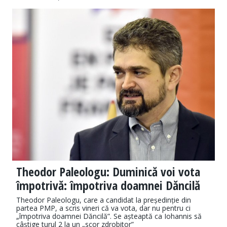
Theodor Paleologu: Duminică voi vota
împotrivă: împotriva doamnei Dăncilă
Theodor Paleologu, care a candidat la președinție din
partea PMP, a scris vineri că va vota, dar nu pentru ci
„împotriva doamnei Dăncilă”. Se așteaptă ca Iohannis să
câștige turul 2 la un „scor zdrobitor”