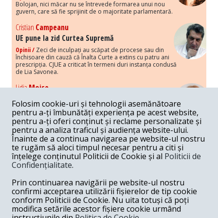
Bolojan, nici măcar nu se întrevede formarea unui nou
guvern, care să fie sprijinit de o majoritate parlamentară.
Cristian
Campeanu
UE pune la zid Curtea Supremă
Opinii /
Zeci de inculpați au scăpat de procese sau din
închisoare din cauză că Înalta Curte a extins cu patru ani
prescripția. CJUE a criticat în termeni duri instanța condusă
de Lia Savonea.
Lidia
Moise
Costurile economice ale haosului politic
Folosim cookie-uri și tehnologii asemănătoare
Opinii /
Economia nu poate rezista cu retorica falsă a
pentru a-ți îmbunătăți experiența pe acest website,
susținerii intereselor poporului, care, de fapt, ascunde
pentru a-ți oferi conținut și reclame personalizate și
obsesia menținerii privilegiilor și a averilor unor caste.
pentru a analiza traficul și audiența website-ului.
Înainte de a continua navigarea pe website-ul nostru
Melania
Cincea
te rugăm să aloci timpul necesar pentru a citi și
Noi puseuri de xenofobie din partea românilor
înțelege conținutul Politicii de Cookie și al
Politicii de
„neaoși”
Confidențialitate
.
Opinii /
Periodic, în spațiul public sunt voci care lansează
mesaje xenofobe la adresa câte unui politician care deranjează un
Prin continuarea navigării pe website-ul nostru
anumit grup politico-mediatic, într-un anumit moment.
confirmi acceptarea utilizării fișierelor de tip cookie
conform Politicii de Cookie. Nu uita totuși că poți
Armand
Gosu
modifica setările acestor fișiere cookie urmând
Unirea cu Moldova: modele istorice
instrucțiunile din
Politica de Cookie.