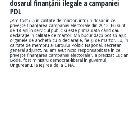
dosarul finanțării ilegale a campaniei
PDL
„Am fost (...) în calitate de martor, într-un dosar în ce
privește finanțarea campaniei electorale din 2012. Eu sunt
de 18 ani în serviciul public și este prima dată când dau
declarație în calitate de martor. Mă bucur dacă pot să ajut
organele de anchetă cu o declarație, fie și de martor. Eu, în
calitate de membru al Biroului Politic Național, secretar
general adjunct, nu am avut nicio responsabilitate în ce
privește finanțarea campaniei electorale", a precizat Lucian
Bode, fost ministru democrat-liberal în guvernul
Ungureanu, la ieșirea de la DNA.