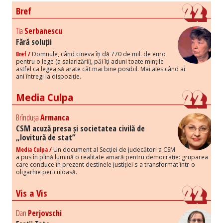
Bref
Tia
Serbanescu
Fără soluții
Bref /
Domnule, când cineva îți dă 770 de mil. de euro
pentru o lege (a salarizării), păi îți aduni toate mințile
astfel ca legea să arate cât mai bine posibil. Mai ales când ai
ani întregi la dispoziție.
Media Culpa
Brîndușa
Armanca
CSM acuză presa și societatea civilă de
„lovitură de stat”
Media Culpa /
Un document al Secției de judecători a CSM
a pus în plină lumină o realitate amară pentru democrație: gruparea
care conduce în prezent destinele justiției s-a transformat într-o
oligarhie periculoasă.
Vis a Vis
Dan
Perjovschi