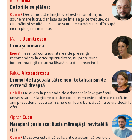
Mihai
Maci
Datoriile se plătesc
Opinii /
Deocamdată e liniștit: vorbește monoton, nu
spune mare lucru, dar lasă să se înțeleagă ce trebuie, dă
din mâini și se uită aiurea; pe scurt – e ca pătrunjelul în supă:
nici în plus, nici în minus.
Marina
Dumitrescu
Urma și urmarea
Eseu /
Prezentul continuu, starea de prezență
recomandată în orice spiritualitate, nu presupune
indiferența față de urma lăsată sau de consecințele ei.
Raluca
Alexandrescu
Drumul de la școală către noul totalitarism de
extremă dreaptă
Opinii /
Ne aflăm în perioada de admitere în învățământul
universitar, iar la științe politice concurența este mai mare decât în
anii precedenți, ceea ce în sine e un lucru bun, dacă nu te uiți decât la
cifre.
Ciprian
Cucu
Narațiuni putiniste: Rusia măreață și inevitabilă
(II)
Opinii /
Moscova este încă suficient de puternică pentru a