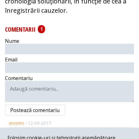
cronologia soluţionării, în funcţie de cea a
înregistrării cauzelor.
COMENTARII
1
Nume
Email
Comentariu
Postează comentariu
anonim -
12-09-2017
Ministerul Public pute Penal Guvernantii romani au venit
Folosim cookie-uri și tehnologii asemănătoare
cu ideea perversa de a deghiza Ministerul Procuratorilor