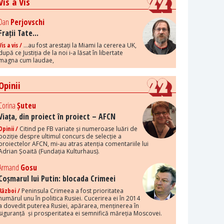
Vis a Vis
Dan
Perjovschi
Frații Tate...
Vis a vis /
...au fost arestați la Miami la cererea UK,
după ce Justiția de la noi i-a lăsat în libertate
magna cum laudae,
Opinii
Corina
Șuteu
Viața, din proiect în proiect – AFCN
Opinii /
Citind pe FB variate și numeroase luări de
poziție despre ultimul concurs de selecție a
proiectelor AFCN, mi-au atras atenția comentariile lui
Adrian Șoaită (Fundația Kulturhaus).
Armand
Gosu
Coșmarul lui Putin: blocada Crimeei
Război /
Peninsula Crimeea a fost prioritatea
numărul unu în politica Rusiei. Cucerirea ei în 2014
a dovedit puterea Rusiei, apărarea, menținerea în
siguranță și prosperitatea ei semnifică măreția Moscovei.