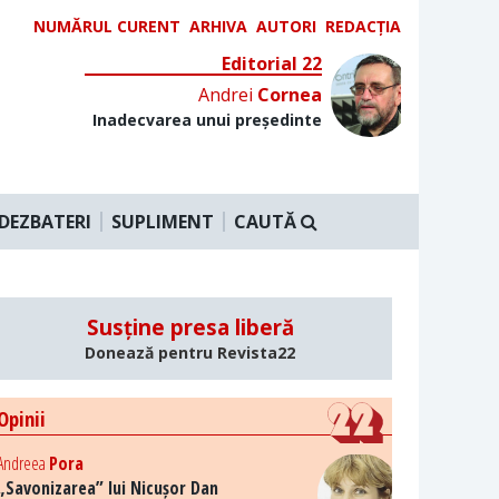
NUMĂRUL CURENT
ARHIVA
AUTORI
REDACȚIA
Editorial 22
Andrei
Cornea
Inadecvarea unui președinte
DEZBATERI
SUPLIMENT
CAUTĂ
Susține presa liberă
Donează pentru Revista22
Opinii
Andreea
Pora
„Savonizarea” lui Nicușor Dan