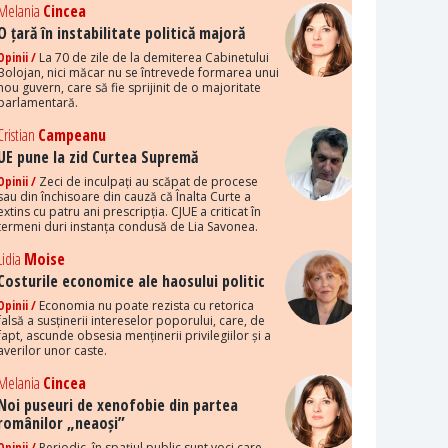
Melania
Cincea
O țară în instabilitate politică majoră
Opinii /
La 70 de zile de la demiterea Cabinetului
Bolojan, nici măcar nu se întrevede formarea unui
nou guvern, care să fie sprijinit de o majoritate
parlamentară.
Cristian
Campeanu
UE pune la zid Curtea Supremă
Opinii /
Zeci de inculpați au scăpat de procese
sau din închisoare din cauză că Înalta Curte a
extins cu patru ani prescripția. CJUE a criticat în
termeni duri instanța condusă de Lia Savonea.
Lidia
Moise
Costurile economice ale haosului politic
Opinii /
Economia nu poate rezista cu retorica
falsă a susținerii intereselor poporului, care, de
fapt, ascunde obsesia menținerii privilegiilor și a
averilor unor caste.
Melania
Cincea
Noi puseuri de xenofobie din partea
românilor „neaoși”
Opinii /
Periodic, în spațiul public sunt voci care