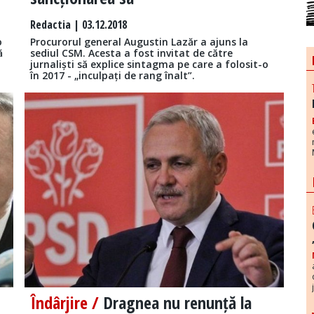
Redactia
| 03.12.2018
o
Procurorul general Augustin Lazăr a ajuns la
ă
sediul CSM. Acesta a fost invitat de către
jurnaliști să explice sintagma pe care a folosit-o
în 2017 - „inculpați de rang înalt”.
Îndârjire /
Dragnea nu renunță la