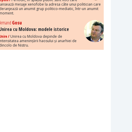
lansează mesaje xenofobe la adresa câte unui politician care
deranjează un anumit grup politico-mediatic, într-un anumit
moment.
Armand
Gosu
Unirea cu Moldova: modele istorice
Unire /
Unirea cu Moldova depinde de
intensitatea amenințării haosului și anarhiei de
dincolo de Nistru.