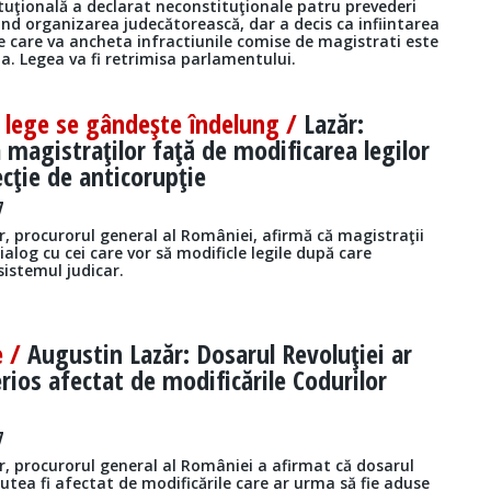
tuţională a declarat neconstituţionale patru prevederi
ind organizarea judecătorească, dar a decis ca infiintarea
le care va ancheta infractiunile comise de magistrati este
a. Legea va fi retrimisa parlamentului.
 lege se gândeşte îndelung /
Lazăr:
 magistraţilor faţă de modificarea legilor
lecţie de anticorupţie
7
, procurorul general al României, afirmă că magistraţii
dialog cu cei care vor să modificle legile după care
istemul judicar.
e /
Augustin Lazăr: Dosarul Revoluţiei ar
erios afectat de modificările Codurilor
7
r, procurorul general al României a afirmat că dosarul
putea fi afectat de modificările care ar urma să fie aduse