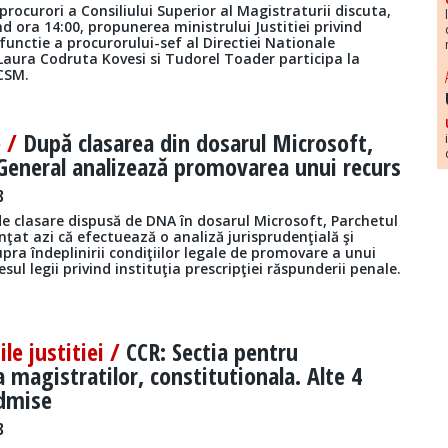
procurori a Consiliului Superior al Magistraturii discuta,
d ora 14:00, propunerea ministrului Justitiei privind
functie a procurorului-sef al Directiei Nationale
Laura Codruta Kovesi si Tudorel Toader participa la
 CSM.
e /
După clasarea din dosarul Microsoft,
General analizează promovarea unui recurs
8
de clasare dispusă de DNA în dosarul Microsoft, Parchetul
ţat azi că efectuează o analiză jurisprudenţială şi
pra îndeplinirii condiţiilor legale de promovare a unui
esul legii privind instituţia prescripţiei răspunderii penale.
ile justitiei /
CCR: Sectia pentru
 magistratilor, constitutionala. Alte 4
admise
8