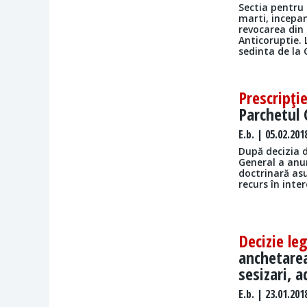
Sectia pentru 
marti, incepan
revocarea din 
Anticoruptie. 
sedinta de la
Prescripţi
Parchetul 
E.b.
| 05.02.201
După decizia 
General a anun
doctrinară asu
recurs în inter
Decizie leg
anchetarea
sesizari, 
E.b.
| 23.01.201