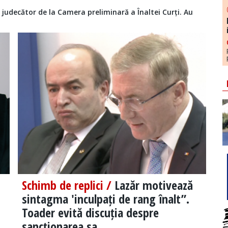
judecător de la Camera preliminară a Înaltei Curți. Au
Schimb de replici /
Lazăr motivează
sintagma 'inculpați de rang înalt”.
Toader evită discuția despre
sancționarea sa