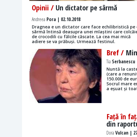
Opinii /
Un dictator pe sârmă
Andreea
Pora | 02.10.2018
Dragnea e un dictator care face echilibristică pe
sârmă întinsă deasupra unei mlaștini care colcăi
de crocodili cu fălcile căscate. La cea mai mică
adiere se va prăbuși. Urmează festinul.
Bref /
Min
Tia
Serbanescu |
Nuntă la caste
(care a renuni
150.000 de euro
Socrul mare er
a eșuat și toa
Față în fa
din raport
Dora
Vulcan | 27