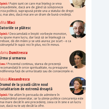
Opinii /
Puțini sunt cei care mai înțeleg ce vrea
președintele, dacă are de gând să soluționeze
criza politică, suprapusă peste una a statului de drept
și, mai ales, dacă mai are un dram de bună-credință.
Mihai
Maci
Datoriile se plătesc
Opinii /
Deocamdată e liniștit: vorbește monoton,
nu spune mare lucru, dar lasă să se înțeleagă ce
trebuie, dă din mâini și se uită aiurea; pe scurt – e ca
pătrunjelul în supă: nici în plus, nici în minus.
Marina
Dumitrescu
Urma și urmarea
Eseu /
Prezentul continuu, starea de prezență
recomandată în orice spiritualitate, nu presupune
indiferența față de urma lăsată sau de consecințele ei.
Raluca
Alexandrescu
Drumul de la școală către noul
totalitarism de extremă dreaptă
Opinii /
Ne aflăm în perioada de admitere în
învățământul universitar, iar la științe politice concurența este
mai mare decât în anii precedenți, ceea ce în sine e un lucru
bun, dacă nu te uiți decât la cifre.