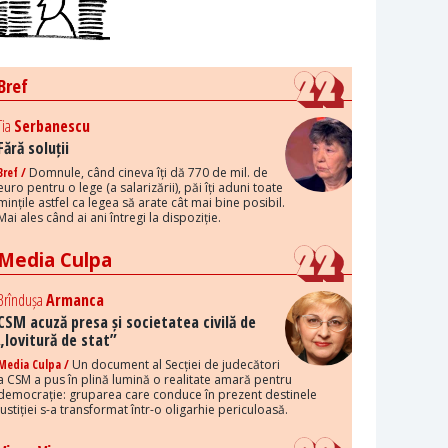
Bref
Tia
Serbanescu
Fără soluții
Bref /
Domnule, când cineva îți dă 770 de mil. de
euro pentru o lege (a salarizării), păi îți aduni toate
mințile astfel ca legea să arate cât mai bine posibil.
Mai ales când ai ani întregi la dispoziție.
Media Culpa
Brîndușa
Armanca
CSM acuză presa și societatea civilă de
„lovitură de stat”
Media Culpa /
Un document al Secției de judecători
a CSM a pus în plină lumină o realitate amară pentru
democrație: gruparea care conduce în prezent destinele
justiției s-a transformat într-o oligarhie periculoasă.