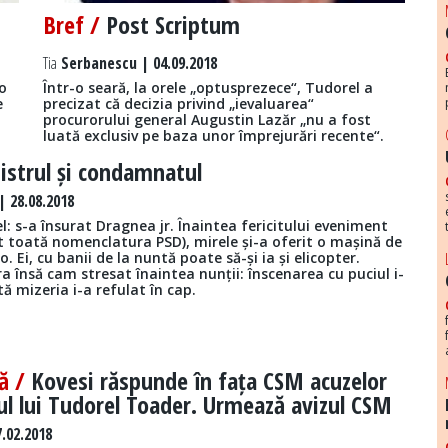
Bref /
Post Scriptum
Tia
Serbanescu | 04.09.2018
 o
Într-o seară, la orele „optusprezece“, Tudorel a
e
precizat că decizia privind „ievaluarea“
procurorului general Augustin Lazăr „nu a fost
luată exclusiv pe baza unor împrejurări recente“.
istrul și condamnatul
 28.08.2018
l: s-a însurat Dragnea jr. Înaintea fericitului eveniment
t toată nomenclatura PSD), mirele și-a oferit o mașină de
. Ei, cu banii de la nuntă poate să-și ia și elicopter.
a însă cam stresat înaintea nunții: înscenarea cu puciul i-
tă mizeria i-a refulat în cap.
ță /
Kovesi răspunde în fața CSM acuzelor
ul lui Tudorel Toader. Urmează avizul CSM
.02.2018