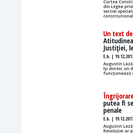
Curtea Consti
din Legea priv
sectiei specia
constitutional
Un text de
Atitudinea
Justiţiei, 
E.b.
| 19.12.201
Augustin Lazăr
îşi doresc un 
funcţionează s
Îngrijorar
putea fi s
penale
E.b.
| 19.12.201
Augustin Lază
Revoluţiei ar 