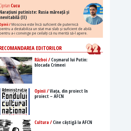
Ciprian
Cucu
Narațiuni putiniste: Rusia măreață și
inevitabilă (II)
Opinii /
Moscova este încă suficient de puternică
pentru a destabiliza un stat mai slab și suficient de abilă
pentru a-i convinge pe ceilalți că nu merită să-l apere.
RECOMANDAREA EDITORILOR
Război /
Coșmarul lui Putin:
blocada Crimeei
Opinii /
Viața, din proiect în
proiect – AFCN
Cultura /
Cine câștigă la AFCN