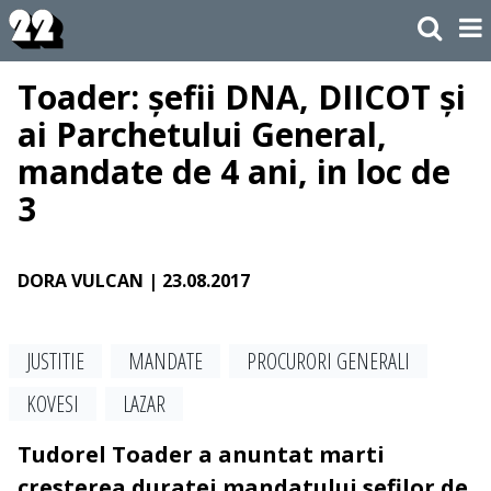
Toader: șefii DNA, DIICOT și
ai Parchetului General,
mandate de 4 ani, in loc de
3
DORA VULCAN
| 23.08.2017
JUSTITIE
MANDATE
PROCURORI GENERALI
KOVESI
LAZAR
Tudorel Toader a anuntat marti
cresterea duratei mandatului sefilor de