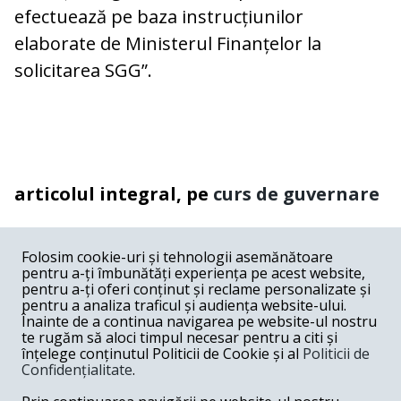
efectuează pe baza instrucțiunilor
elaborate de Ministerul Finanțelor la
solicitarea SGG”.
articolul integral, pe
curs de guvernare
COMENTARII
0
Folosim cookie-uri și tehnologii asemănătoare
pentru a-ți îmbunătăți experiența pe acest website,
Nume
pentru a-ți oferi conținut și reclame personalizate și
pentru a analiza traficul și audiența website-ului.
Înainte de a continua navigarea pe website-ul nostru
Email
te rugăm să aloci timpul necesar pentru a citi și
înțelege conținutul Politicii de Cookie și al
Politicii de
Confidențialitate
.
Comentariu