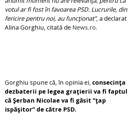
anumit moment nu are relevanţă, pentru că
votul ar fi fost în favoarea PSD. Lucrurile, din
fericire pentru noi, au funcţionat”
, a declarat
Alina Gorghiu, citată de
News.ro.
Gorghiu spune că, în opinia ei,
consecinţa
dezbaterii pe legea graţierii va fi faptul
că Şerban Nicolae va fi găsit ”ţap
ispăşitor” de către PSD.