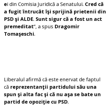
e
i din Comisia Juridică a Senatului.
Cred că
a fugit întrucât îşi sprijină prietenii din
PSD şi ALDE
.
Sunt sigur că a fost un act
premeditat
”, a spus
Dragomir
Tomaşeschi
.
Liberalul afirmă că este enervat de faptul
că
reprezentanţii partidului său una
spun şi alta fac şi că nu aşa se bate un
partid de opoziţie cu PSD
.