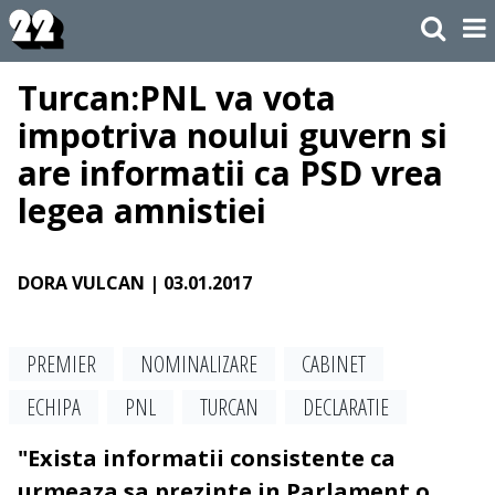
Turcan:PNL va vota
impotriva noului guvern si
are informatii ca PSD vrea
legea amnistiei
DORA VULCAN
| 03.01.2017
PREMIER
NOMINALIZARE
CABINET
ECHIPA
PNL
TURCAN
DECLARATIE
"Exista informatii consistente ca
urmeaza sa prezinte in Parlament o