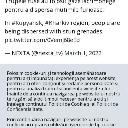
Trupele ruse au folosit gaze lacrimonege
pentru a dispersa mutimile furioase:
In
#Kupyansk
,
#Kharkiv
region, people are
being dispersed with stun grenades
pic.twitter.com/0Vemj68eEd
— NEXTA (@nexta_tv)
March 1, 2022
COMENTARII
0
Folosim cookie-uri și tehnologii asemănătoare
pentru a-ți îmbunătăți experiența pe acest website,
Nume
pentru a-ți oferi conținut și reclame personalizate și
pentru a analiza traficul și audiența website-ului.
Înainte de a continua navigarea pe website-ul nostru
Email
te rugăm să aloci timpul necesar pentru a citi și
înțelege conținutul Politicii de Cookie și al
Politicii de
Confidențialitate
.
Comentariu
Prin continuarea navigării pe website-ul nostru
confirmi acceptarea utilizării fișierelor de tip cookie