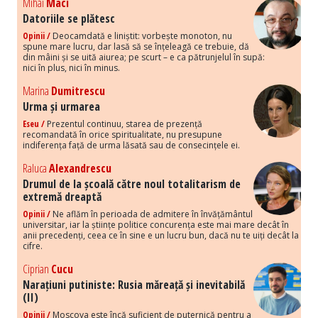
Mihai
Maci
Datoriile se plătesc
Opinii /
Deocamdată e liniștit: vorbește monoton, nu
spune mare lucru, dar lasă să se înțeleagă ce trebuie, dă
din mâini și se uită aiurea; pe scurt – e ca pătrunjelul în supă:
nici în plus, nici în minus.
Marina
Dumitrescu
Urma și urmarea
Eseu /
Prezentul continuu, starea de prezență
recomandată în orice spiritualitate, nu presupune
indiferența față de urma lăsată sau de consecințele ei.
Raluca
Alexandrescu
Drumul de la școală către noul totalitarism de
extremă dreaptă
Opinii /
Ne aflăm în perioada de admitere în învățământul
universitar, iar la științe politice concurența este mai mare decât în
anii precedenți, ceea ce în sine e un lucru bun, dacă nu te uiți decât la
cifre.
Ciprian
Cucu
Narațiuni putiniste: Rusia măreață și inevitabilă
(II)
Opinii /
Moscova este încă suficient de puternică pentru a