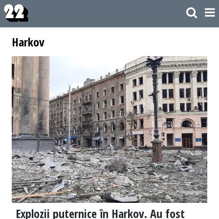
Harkov
Explozii puternice în Harkov. Au fost