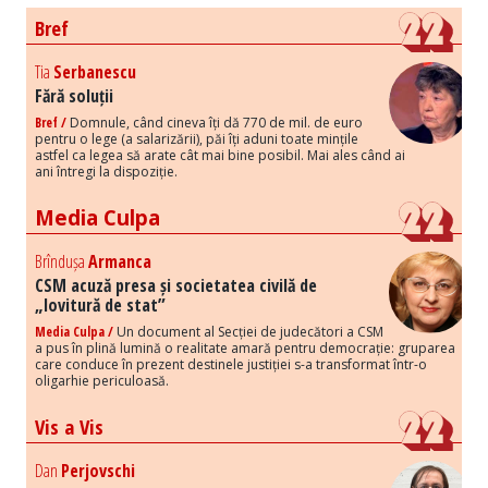
Bref
Tia
Serbanescu
Fără soluții
Bref /
Domnule, când cineva îți dă 770 de mil. de euro
pentru o lege (a salarizării), păi îți aduni toate mințile
astfel ca legea să arate cât mai bine posibil. Mai ales când ai
ani întregi la dispoziție.
Media Culpa
Brîndușa
Armanca
CSM acuză presa și societatea civilă de
„lovitură de stat”
Media Culpa /
Un document al Secției de judecători a CSM
a pus în plină lumină o realitate amară pentru democrație: gruparea
care conduce în prezent destinele justiției s-a transformat într-o
oligarhie periculoasă.
Vis a Vis
Dan
Perjovschi