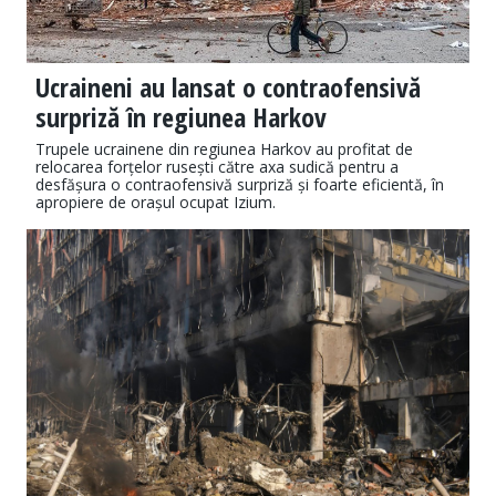
Ucraineni au lansat o contraofensivă
surpriză în regiunea Harkov
Trupele ucrainene din regiunea Harkov au profitat de
relocarea forțelor rusești către axa sudică pentru a
desfășura o contraofensivă surpriză și foarte eficientă, în
apropiere de orașul ocupat Izium.