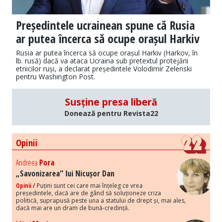
Președintele ucrainean spune că Rusia
ar putea încerca să ocupe orașul Harkiv
Rusia ar putea încerca să ocupe orașul Harkiv (Harkov, în
lb. rusă) dacă va ataca Ucraina sub pretextul protejării
etnicilor ruși, a declarat președintele Volodimir Zelenski
pentru Washington Post.
Susține presa liberă
Donează pentru Revista22
Opinii
Andreea
Pora
„Savonizarea” lui Nicușor Dan
Opinii /
Puțini sunt cei care mai înțeleg ce vrea
președintele, dacă are de gând să soluționeze criza
politică, suprapusă peste una a statului de drept și, mai ales,
dacă mai are un dram de bună-credință.