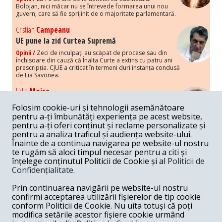
Bolojan, nici măcar nu se întrevede formarea unui nou
guvern, care să fie sprijinit de o majoritate parlamentară.
Cristian
Campeanu
UE pune la zid Curtea Supremă
Opinii /
Zeci de inculpați au scăpat de procese sau din
închisoare din cauză că Înalta Curte a extins cu patru ani
prescripția. CJUE a criticat în termeni duri instanța condusă
de Lia Savonea.
Lidia
Moise
Costurile economice ale haosului politic
Folosim cookie-uri și tehnologii asemănătoare
Opinii /
Economia nu poate rezista cu retorica falsă a
pentru a-ți îmbunătăți experiența pe acest website,
susținerii intereselor poporului, care, de fapt, ascunde
pentru a-ți oferi conținut și reclame personalizate și
obsesia menținerii privilegiilor și a averilor unor caste.
pentru a analiza traficul și audiența website-ului.
Înainte de a continua navigarea pe website-ul nostru
Melania
Cincea
te rugăm să aloci timpul necesar pentru a citi și
Noi puseuri de xenofobie din partea românilor
înțelege conținutul Politicii de Cookie și al
Politicii de
„neaoși”
Confidențialitate
.
Opinii /
Periodic, în spațiul public sunt voci care lansează
mesaje xenofobe la adresa câte unui politician care deranjează un
Prin continuarea navigării pe website-ul nostru
anumit grup politico-mediatic, într-un anumit moment.
confirmi acceptarea utilizării fișierelor de tip cookie
conform Politicii de Cookie. Nu uita totuși că poți
Armand
Gosu
modifica setările acestor fișiere cookie urmând
Unirea cu Moldova: modele istorice