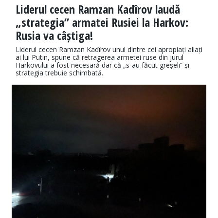
Liderul cecen Ramzan Kadîrov laudă
„strategia” armatei Rusiei la Harkov:
Rusia va câștiga!
Liderul cecen Ramzan Kadîrov unul dintre cei apropiați aliați
ai lui Putin, spune că retragerea armetei ruse din jurul
Harkovului a fost necesară dar că „s-au făcut greșeli” și
strategia trebuie schimbată.