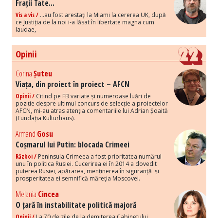
Frații Tate...
Vis a vis /
...au fost arestați la Miami la cererea UK, după
ce Justiția de la noi i-a lăsat în libertate magna cum
laudae,
Opinii
Corina
Șuteu
Viața, din proiect în proiect – AFCN
Opinii /
Citind pe FB variate și numeroase luări de
poziție despre ultimul concurs de selecție a proiectelor
AFCN, mi-au atras atenția comentariile lui Adrian Șoaită
(Fundația Kulturhaus).
Armand
Gosu
Coșmarul lui Putin: blocada Crimeei
Război /
Peninsula Crimeea a fost prioritatea numărul
unu în politica Rusiei. Cucerirea ei în 2014 a dovedit
puterea Rusiei, apărarea, menținerea în siguranță și
prosperitatea ei semnifică măreția Moscovei.
Melania
Cincea
O țară în instabilitate politică majoră
Opinii /
La 70 de zile de la demiterea Cabinetului