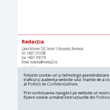
Redacția
Calea Victoriei 120, Sector 1, Bucuresti, Romania
Tel: +4021 3112208
Fax: +4021 3141776
Email: redactia@revista22.ro
Folosim cookie-uri și tehnologii asemănătoare p
traficul și audiența website-ului. Înainte de a c
al
Politicii de Confidențialitate
.
Revista 22 este editata de
Grupul pentru Dialog Social
Prin continuarea navigării pe website-ul nostru c
fișiere cookie urmând instrucțiunile din
Politic