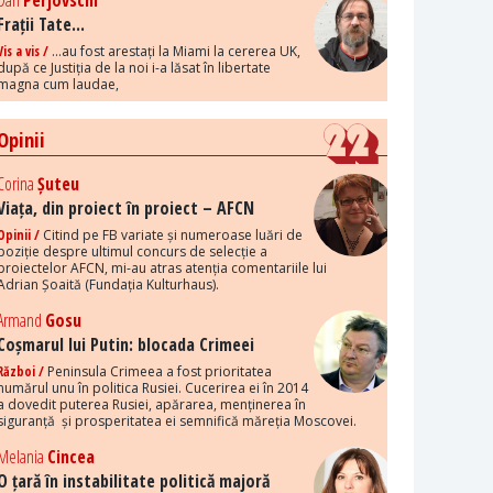
Dan
Perjovschi
Frații Tate...
Vis a vis /
...au fost arestați la Miami la cererea UK,
după ce Justiția de la noi i-a lăsat în libertate
magna cum laudae,
Opinii
Corina
Șuteu
Viața, din proiect în proiect – AFCN
Opinii /
Citind pe FB variate și numeroase luări de
poziție despre ultimul concurs de selecție a
proiectelor AFCN, mi-au atras atenția comentariile lui
Adrian Șoaită (Fundația Kulturhaus).
Armand
Gosu
Coșmarul lui Putin: blocada Crimeei
Război /
Peninsula Crimeea a fost prioritatea
numărul unu în politica Rusiei. Cucerirea ei în 2014
a dovedit puterea Rusiei, apărarea, menținerea în
siguranță și prosperitatea ei semnifică măreția Moscovei.
Melania
Cincea
O țară în instabilitate politică majoră