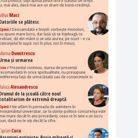
criza politică, suprapusă peste una a statului de drept
și, mai ales, dacă mai are un dram de bună-credință.
Mihai
Maci
Datoriile se plătesc
Opinii /
Deocamdată e liniștit: vorbește monoton,
nu spune mare lucru, dar lasă să se înțeleagă ce
trebuie, dă din mâini și se uită aiurea; pe scurt – e ca
pătrunjelul în supă: nici în plus, nici în minus.
Marina
Dumitrescu
Urma și urmarea
Eseu /
Prezentul continuu, starea de prezență
recomandată în orice spiritualitate, nu presupune
indiferența față de urma lăsată sau de consecințele ei.
Raluca
Alexandrescu
Drumul de la școală către noul
totalitarism de extremă dreaptă
Opinii /
Ne aflăm în perioada de admitere în
învățământul universitar, iar la științe politice concurența este
mai mare decât în anii precedenți, ceea ce în sine e un lucru
bun, dacă nu te uiți decât la cifre.
Ciprian
Cucu
Narațiuni putiniste: Rusia măreață și