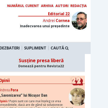
NUMĂRUL CURENT
ARHIVA
AUTORI
REDACȚIA
Editorial 22
Andrei
Cornea
Inadecvarea unui președinte
DEZBATERI
SUPLIMENT
CAUTĂ
Susține presa liberă
Donează pentru Revista22
Opinii
Andreea
Pora
„Savonizarea” lui Nicușor Dan
Opinii /
Puțini sunt cei care mai înțeleg ce vrea
președintele, dacă are de gând să soluționeze