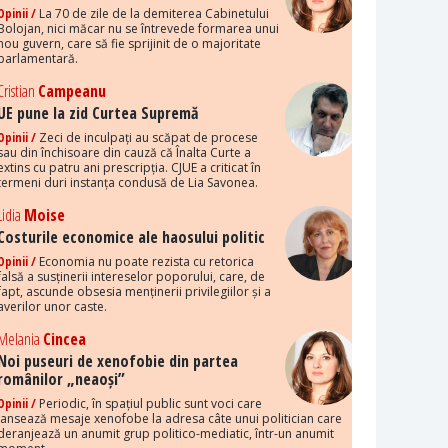
Opinii /
La 70 de zile de la demiterea Cabinetului
Bolojan, nici măcar nu se întrevede formarea unui
nou guvern, care să fie sprijinit de o majoritate
parlamentară.
Cristian
Campeanu
UE pune la zid Curtea Supremă
Opinii /
Zeci de inculpați au scăpat de procese
sau din închisoare din cauză că Înalta Curte a
extins cu patru ani prescripția. CJUE a criticat în
termeni duri instanța condusă de Lia Savonea.
Lidia
Moise
Costurile economice ale haosului politic
Opinii /
Economia nu poate rezista cu retorica
falsă a susținerii intereselor poporului, care, de
fapt, ascunde obsesia menținerii privilegiilor și a
averilor unor caste.
Melania
Cincea
Noi puseuri de xenofobie din partea
românilor „neaoși”
Opinii /
Periodic, în spațiul public sunt voci care
lansează mesaje xenofobe la adresa câte unui politician care
deranjează un anumit grup politico-mediatic, într-un anumit