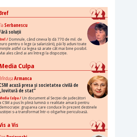
Bref
Tia
Serbanescu
Fără soluții
Bref /
Domnule, când cineva îți dă 770 de mil. de
euro pentru o lege (a salarizării), păi îți aduni toate
mințile astfel ca legea să arate cât mai bine posibil.
Mai ales când ai ani întregi la dispoziție.
Media Culpa
Brîndușa
Armanca
CSM acuză presa și societatea civilă de
„lovitură de stat”
Media Culpa /
Un document al Secției de judecători
a CSM a pus în plină lumină o realitate amară pentru
democrație: gruparea care conduce în prezent destinele
justiției s-a transformat într-o oligarhie periculoasă.
Vis a Vis