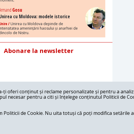
moment.
Armand
Gosu
Unirea cu Moldova: modele istorice
Unire /
Unirea cu Moldova depinde de
intensitatea amenințării haosului și anarhiei de
dincolo de Nistru.
Abonare la newsletter
ți oferi conținut și reclame personalizate și pentru a anali
l necesar pentru a citi și înțelege conținutul Politicii de Co
 Politicii de Cookie. Nu uita totuși că poți modifica setările 