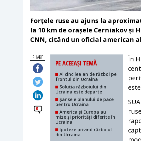
Forțele ruse au ajuns la aproximat
la 10 km de orașele Cerniakov și 
CNN, citând un oficial american al
SHARE
În H
PE ACEEAȘI TEMĂ
cent
Al cincilea an de război pe
peri
frontul din Ucraina
este
Soluția războiului din
Ucraina este departe
Șansele planului de pace
SUA 
pentru Ucraina
0
ruse
America și Europa au
mize și priorități diferite în
rapo
Ucraina
capt
Ipoteze privind războiul
din Ucraina
moda