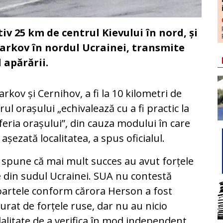
iv 25 km de centrul Kievului în nord, și
Harkov în nordul Ucrainei, transmite
 apărării.
arkov și Cernihov, a fi la 10 kilometri de
rul orașului „echivalează cu a fi practic la
feria orașului”, din cauza modului în care
 așezată localitatea, a spus oficialul.
spune că mai mult succes au avut forțele
 din sudul Ucrainei. SUA nu contestă
artele conform cărora Herson a fost
urat de forțele ruse, dar nu au nicio
litate de a verifica în mod independent