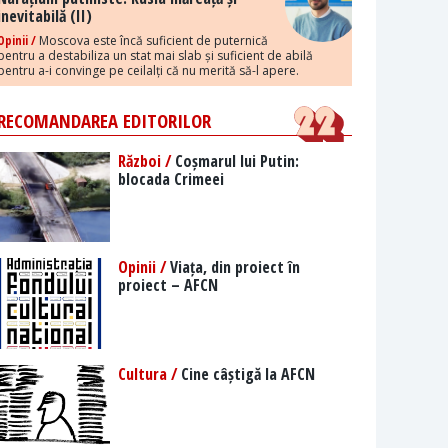
inevitabilă (II)
Opinii /
Moscova este încă suficient de puternică
pentru a destabiliza un stat mai slab și suficient de abilă
pentru a-i convinge pe ceilalți că nu merită să-l apere.
RECOMANDAREA EDITORILOR
Război /
Coșmarul lui Putin:
blocada Crimeei
Opinii /
Viața, din proiect în
proiect – AFCN
Cultura /
Cine câștigă la AFCN