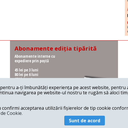
Abonamente ediția tipărită
Abonamente interne cu
expediere prin poștă
45 lei pe 3 luni
80 lei pe 6 luni
150 lei pe 1 an
entru a-ți îmbunătăți experiența pe acest website, pentru a-
Abonamente interne cu
ontinua navigarea pe website-ul nostru te rugăm să aloci timpu
ridicare de la redacție
36 lei pe 3 luni
62 lei pe 6 luni
onfirmi acceptarea utilizării fișierelor de tip cookie conform
115 lei pe 1 an
a de Cookie.
Sunt de acord
© 2026 Revista 22