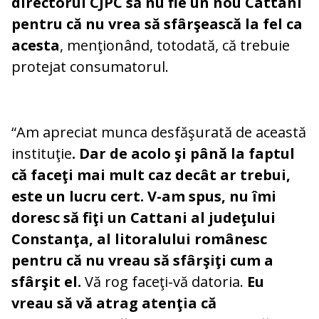
directorul CJPC să nu fie un nou Cattani
pentru că nu vrea să sfârşească la fel ca
acesta
, menţionând, totodată, că trebuie
protejat consumatorul.
“Am apreciat munca desfăşurată de această
instituţie
. Dar de acolo şi până la faptul
că faceţi mai mult caz decât ar trebui,
este un lucru cert. V-am spus, nu îmi
doresc să fiţi un Cattani al judeţului
Constanţa, al litoralului românesc
pentru că nu vreau să sfârşiţi cum a
sfârşit el.
Vă rog faceţi-vă datoria.
Eu
vreau să vă atrag atenţia că