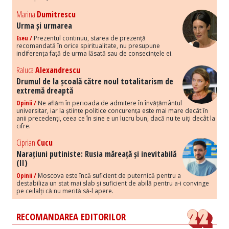
Marina
Dumitrescu
Urma și urmarea
Eseu /
Prezentul continuu, starea de prezență
recomandată în orice spiritualitate, nu presupune
indiferența față de urma lăsată sau de consecințele ei.
Raluca
Alexandrescu
Drumul de la școală către noul totalitarism de
extremă dreaptă
Opinii /
Ne aflăm în perioada de admitere în învățământul
universitar, iar la științe politice concurența este mai mare decât în
anii precedenți, ceea ce în sine e un lucru bun, dacă nu te uiți decât la
cifre.
Ciprian
Cucu
Narațiuni putiniste: Rusia măreață și inevitabilă
(II)
Opinii /
Moscova este încă suficient de puternică pentru a
destabiliza un stat mai slab și suficient de abilă pentru a-i convinge
pe ceilalți că nu merită să-l apere.
RECOMANDAREA EDITORILOR