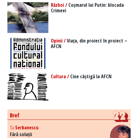
Război /
Coșmarul lui Putin: blocada
Crimeei
Opinii /
Viața, din proiect în proiect –
AFCN
Cultura /
Cine câștigă la AFCN
Bref
Tia
Serbanescu
Fără soluții