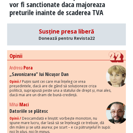
vor fi sanctionate daca majoreaza
preturile inainte de scaderea TVA
Susține presa liberă
Donează pentru Revista22
Opinii
Andreea
Pora
„Savonizarea” lui Nicușor Dan
Opinii /
Puțini sunt cei care mai înțeleg ce vrea
președintele, dacă are de gând să soluționeze criza
politică, suprapusă peste una a statului de drept și, mai ales,
dacă mai are un dram de bună-credință.
Mihai
Maci
Datoriile se plătesc
Opinii /
Deocamdată e liniștit: vorbește monoton, nu
spune mare lucru, dar lasă să se înțeleagă ce trebuie, dă
din mâini și se uită aiurea; pe scurt – e ca pătrunjelul în supă:
nici în plus, nici în minus.