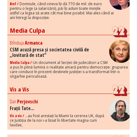
Bref /
Domnule, când cineva îți dă 770 de mil. de euro
pentru o lege (a salarizării), păi îți aduni toate mințile
astfel ca legea să arate cât mai bine posibil. Mai ales când ai
ani întregi la dispoziție.
Media Culpa
Brîndușa
Armanca
CSM acuză presa și societatea civilă de
„lovitură de stat”
Media Culpa /
Un document al Secției de judecători a CSM
a pus în plină lumină o realitate amară pentru democrație: gruparea
care conduce în prezent destinele justiției s-a transformat într-o
oligarhie periculoasă.
Vis a Vis
Dan
Perjovschi
Frații Tate...
Vis a vis /
...au fost arestați la Miami la cererea UK, după
ce Justiția de la noi i-a lăsat în libertate magna cum
laudae,