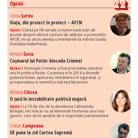
Opinii
Corina
Șuteu
Viața, din proiect în proiect – AFCN
Opinii /
Citind pe FB variate și numeroase luări de
poziție despre ultimul concurs de selecție a proiectelor
AFCN, mi-au atras atenția comentariile lui Adrian Șoaită
(Fundația Kulturhaus).
Armand
Gosu
Coșmarul lui Putin: blocada Crimeei
Război /
Peninsula Crimeea a fost prioritatea numărul
unu în politica Rusiei. Cucerirea ei în 2014 a dovedit
puterea Rusiei, apărarea, menținerea în siguranță și
prosperitatea ei semnifică măreția Moscovei.
Melania
Cincea
O țară în instabilitate politică majoră
Opinii /
La 70 de zile de la demiterea Cabinetului
Bolojan, nici măcar nu se întrevede formarea unui nou
guvern, care să fie sprijinit de o majoritate parlamentară.
Cristian
Campeanu
UE pune la zid Curtea Supremă