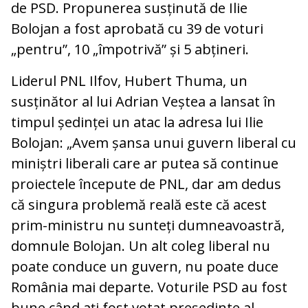
de PSD. Propunerea susținută de Ilie
Bolojan a fost aprobată cu 39 de voturi
„pentru”, 10 „împotrivă” și 5 abțineri.
Liderul PNL Ilfov, Hubert Thuma, un
susținător al lui Adrian Veștea a lansat în
timpul ședinței un atac la adresa lui Ilie
Bolojan: „Avem șansa unui guvern liberal cu
miniștri liberali care ar putea să continue
proiectele începute de PNL, dar am dedus
că singura problemă reală este că acest
prim-ministru nu sunteți dumneavoastră,
domnule Bolojan. Un alt coleg liberal nu
poate conduce un guvern, nu poate duce
România mai departe. Voturile PSD au fost
bune când ați fost votat președinte al