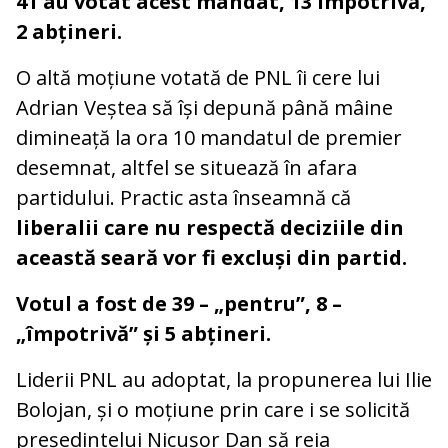
41 au votat acest mandat, 13 împotrivă,
2 abțineri.
O altă moțiune votată de PNL îi cere lui
Adrian Veștea să își depună până mâine
dimineață la ora 10 mandatul de premier
desemnat, altfel se situează în afara
partidului. Practic asta înseamnă că
liberalii care nu respectă deciziile din
această seară vor fi excluși din partid.
Votul a fost de 39 – „pentru”, 8 –
„împotrivă” și 5 abțineri.
Liderii PNL au adoptat, la propunerea lui Ilie
Bolojan, și o moțiune prin care i se solicită
președintelui Nicușor Dan să reia