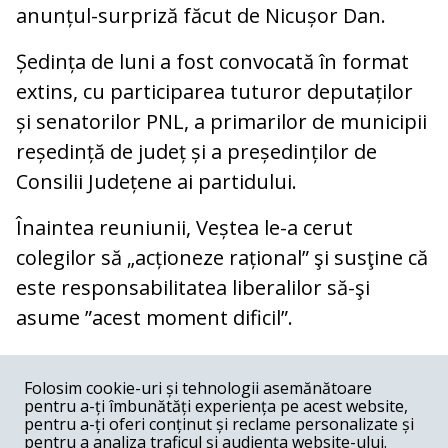
anunțul-surpriză făcut de Nicușor Dan.
Ședința de luni a fost convocată în format
extins, cu participarea tuturor deputaților
și senatorilor PNL, a primarilor de municipii
reședință de județ și a președinților de
Consilii Județene ai partidului.
Înaintea reuniunii, Veștea le-a cerut
colegilor să „acționeze rațional” şi susţine că
este responsabilitatea liberalilor să-şi
asume ”acest moment dificil”.
COMENTARII
0
Folosim cookie-uri și tehnologii asemănătoare
pentru a-ți îmbunătăți experiența pe acest website,
Nume
pentru a-ți oferi conținut și reclame personalizate și
pentru a analiza traficul și audiența website-ului.