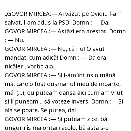
„GOVOR MIRCEA:— Ai văzut pe Ovidiu l-am
salvat, l-am adus la PSD. Domn : — Da.
GOVOR MIRCEA :— Astăzi era arestat. Domn
: — Nu.
GOVOR MIRCEA :— Nu, că nu! O avut
mandat, cum adică! Domn : — Da era
nicăieri, vorba aia.
GOVOR MIRCEA :— Și i-am întins o mână
mă, care o fost dușmanul meu de moarte,
mă! (…), eu puteam dansa aici cum am vrut
și îl puneam… să voteze invers. Domn :— Și
aia se poate. Se putea, da!
GOVOR MIRCEA :— Și puteam zice, bă
ungurii îs majoritari acolo, bă asta s-o