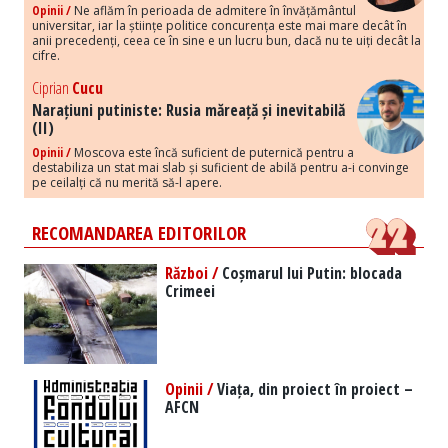
Opinii /
Ne aflăm în perioada de admitere în învățământul
universitar, iar la științe politice concurența este mai mare decât în
anii precedenți, ceea ce în sine e un lucru bun, dacă nu te uiți decât la
cifre.
Ciprian
Cucu
Narațiuni putiniste: Rusia măreață și inevitabilă
(II)
Opinii /
Moscova este încă suficient de puternică pentru a
destabiliza un stat mai slab și suficient de abilă pentru a-i convinge
pe ceilalți că nu merită să-l apere.
RECOMANDAREA EDITORILOR
Război /
Coșmarul lui Putin: blocada
Crimeei
Opinii /
Viața, din proiect în proiect –
AFCN