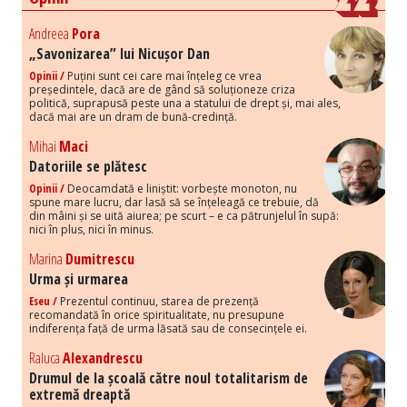
Andreea
Pora
„Savonizarea” lui Nicușor Dan
Opinii /
Puțini sunt cei care mai înțeleg ce vrea
președintele, dacă are de gând să soluționeze criza
politică, suprapusă peste una a statului de drept și, mai ales,
dacă mai are un dram de bună-credință.
Mihai
Maci
Datoriile se plătesc
Opinii /
Deocamdată e liniștit: vorbește monoton, nu
spune mare lucru, dar lasă să se înțeleagă ce trebuie, dă
din mâini și se uită aiurea; pe scurt – e ca pătrunjelul în supă:
nici în plus, nici în minus.
Marina
Dumitrescu
Urma și urmarea
Eseu /
Prezentul continuu, starea de prezență
recomandată în orice spiritualitate, nu presupune
indiferența față de urma lăsată sau de consecințele ei.
Raluca
Alexandrescu
Drumul de la școală către noul totalitarism de
extremă dreaptă