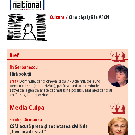
Cultura /
Cine câștigă la AFCN
Bref
Tia
Serbanescu
Fără soluții
Bref /
Domnule, când cineva îți dă 770 de mil. de euro
pentru o lege (a salarizării), păi îți aduni toate mințile
astfel ca legea să arate cât mai bine posibil. Mai ales când ai
ani întregi la dispoziție.
Media Culpa
Brîndușa
Armanca
CSM acuză presa și societatea civilă de
„lovitură de stat”