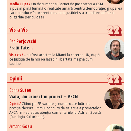
Media Culpa /
Un document al Secției de judecători a CSM
a pus în plină lumină o realitate amară pentru democrație: gruparea
care conduce în prezent destinele justiției s-a transformat într-o
oligarhie periculoasă.
Vis a Vis
Dan
Perjovschi
Frații Tate...
Vis a vis /
...au fost arestați la Miami la cererea UK, după
ce Justiția de la noi i-a lăsat în libertate magna cum
laudae,
Opinii
Corina
Șuteu
Viața, din proiect în proiect – AFCN
Opinii /
Citind pe FB variate și numeroase luări de
poziție despre ultimul concurs de selecție a proiectelor
AFCN, mi-au atras atenția comentariile lui Adrian Șoaită
(Fundația Kulturhaus).
Armand
Gosu