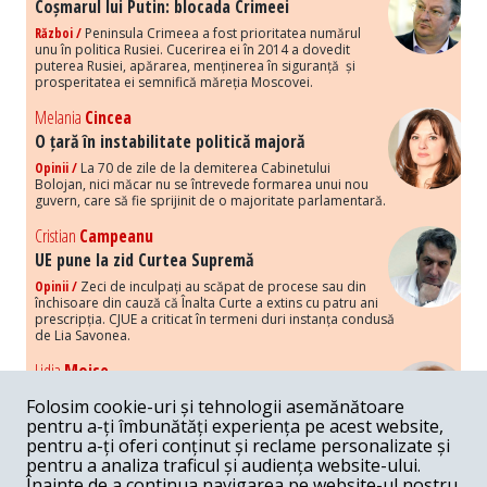
Coșmarul lui Putin: blocada Crimeei
Război /
Peninsula Crimeea a fost prioritatea numărul
unu în politica Rusiei. Cucerirea ei în 2014 a dovedit
puterea Rusiei, apărarea, menținerea în siguranță și
prosperitatea ei semnifică măreția Moscovei.
Melania
Cincea
O țară în instabilitate politică majoră
Opinii /
La 70 de zile de la demiterea Cabinetului
Bolojan, nici măcar nu se întrevede formarea unui nou
guvern, care să fie sprijinit de o majoritate parlamentară.
Cristian
Campeanu
UE pune la zid Curtea Supremă
Opinii /
Zeci de inculpați au scăpat de procese sau din
închisoare din cauză că Înalta Curte a extins cu patru ani
prescripția. CJUE a criticat în termeni duri instanța condusă
de Lia Savonea.
Lidia
Moise
Costurile economice ale haosului politic
Folosim cookie-uri și tehnologii asemănătoare
Opinii /
Economia nu poate rezista cu retorica falsă a
pentru a-ți îmbunătăți experiența pe acest website,
susținerii intereselor poporului, care, de fapt, ascunde
pentru a-ți oferi conținut și reclame personalizate și
obsesia menținerii privilegiilor și a averilor unor caste.
pentru a analiza traficul și audiența website-ului.
Înainte de a continua navigarea pe website-ul nostru