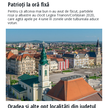
Patrioți la oră fixă
Pentru că altceva mai bun n-au avut de făcut, partidele
roșii și albastre au clocit Legea Trianon/Corlățean 2020,
care agită apele pe 4 iunie în zonele unde tulbureala aduce
voturi.
Oradea și alte opt localități din județul