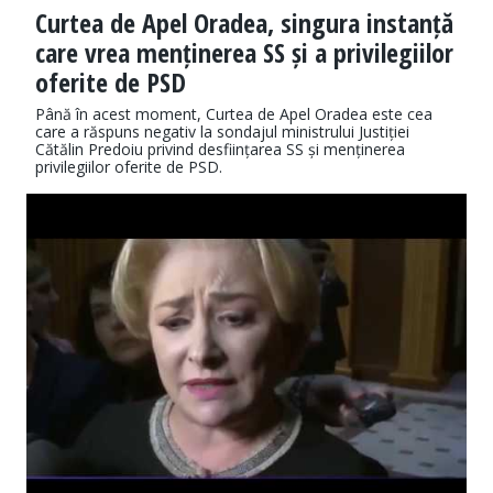
Curtea de Apel Oradea, singura instanță
care vrea menținerea SS și a privilegiilor
oferite de PSD
Până în acest moment, Curtea de Apel Oradea este cea
care a răspuns negativ la sondajul ministrului Justiției
Cătălin Predoiu privind desființarea SS și menținerea
privilegiilor oferite de PSD.