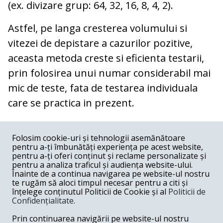
(ex. divizare grup: 64, 32, 16, 8, 4, 2).
Astfel, pe langa cresterea volumului si
vitezei de depistare a cazurilor pozitive,
aceasta metoda creste si eficienta testarii,
prin folosirea unui numar considerabil mai
mic de teste, fata de testarea individuala
care se practica in prezent.
COMENTARII
0
Folosim cookie-uri și tehnologii asemănătoare
pentru a-ți îmbunătăți experiența pe acest website,
Nume
pentru a-ți oferi conținut și reclame personalizate și
pentru a analiza traficul și audiența website-ului.
Înainte de a continua navigarea pe website-ul nostru
Email
te rugăm să aloci timpul necesar pentru a citi și
înțelege conținutul Politicii de Cookie și al
Politicii de
Confidențialitate
.
Comentariu
Prin continuarea navigării pe website-ul nostru