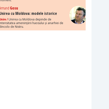
moment.
Armand
Gosu
Unirea cu Moldova: modele istorice
Unire /
Unirea cu Moldova depinde de
intensitatea amenințării haosului și anarhiei de
dincolo de Nistru.