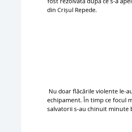
fost rezolvată după ce s-a ap
din Crișul Repede.
Nu doar flăcările violente le-a
echipament. În timp ce focul m
salvatorii s-au chinuit minute 