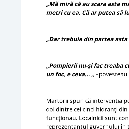
„Mă miră că au scara asta mar
metri cu ea. Că ar putea să 
„Dar trebuia din partea asta 
„Pompierii nu-şi fac treaba 
un foc, e ceva... „ -
povesteau o
Martorii spun că intervenţia p
doi dintre cei cinci hidranţi d
funcţionau. Localnicii sunt con
reprezentantul guvernului în t