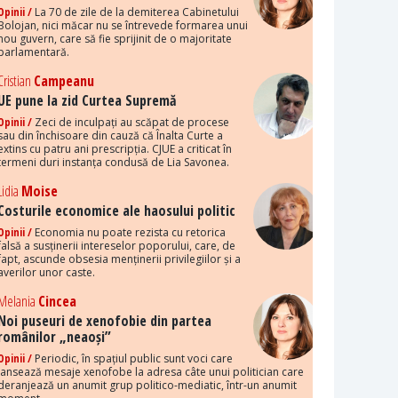
Opinii /
La 70 de zile de la demiterea Cabinetului
Bolojan, nici măcar nu se întrevede formarea unui
nou guvern, care să fie sprijinit de o majoritate
parlamentară.
Cristian
Campeanu
UE pune la zid Curtea Supremă
Opinii /
Zeci de inculpați au scăpat de procese
sau din închisoare din cauză că Înalta Curte a
extins cu patru ani prescripția. CJUE a criticat în
termeni duri instanța condusă de Lia Savonea.
Lidia
Moise
Costurile economice ale haosului politic
Opinii /
Economia nu poate rezista cu retorica
falsă a susținerii intereselor poporului, care, de
fapt, ascunde obsesia menținerii privilegiilor și a
averilor unor caste.
Melania
Cincea
Noi puseuri de xenofobie din partea
românilor „neaoși”
Opinii /
Periodic, în spațiul public sunt voci care
lansează mesaje xenofobe la adresa câte unui politician care
deranjează un anumit grup politico-mediatic, într-un anumit