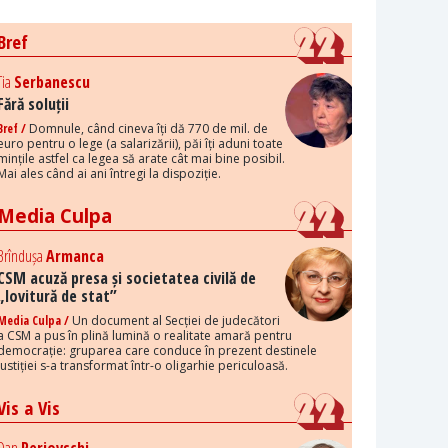
Bref
Tia
Serbanescu
Fără soluții
Bref /
Domnule, când cineva îți dă 770 de mil. de
euro pentru o lege (a salarizării), păi îți aduni toate
mințile astfel ca legea să arate cât mai bine posibil.
Mai ales când ai ani întregi la dispoziție.
Media Culpa
Brîndușa
Armanca
CSM acuză presa și societatea civilă de
„lovitură de stat”
Media Culpa /
Un document al Secției de judecători
a CSM a pus în plină lumină o realitate amară pentru
democrație: gruparea care conduce în prezent destinele
justiției s-a transformat într-o oligarhie periculoasă.
Vis a Vis