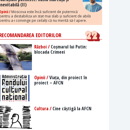
inevitabilă (II)
Opinii /
Moscova este încă suficient de puternică
pentru a destabiliza un stat mai slab și suficient de abilă
pentru a-i convinge pe ceilalți că nu merită să-l apere.
RECOMANDAREA EDITORILOR
Război /
Coșmarul lui Putin:
blocada Crimeei
Opinii /
Viața, din proiect în
proiect – AFCN
Cultura /
Cine câștigă la AFCN