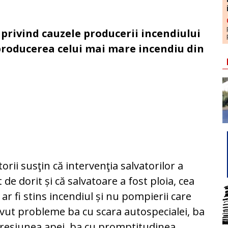
rivind cauzele producerii incendiului
 producerea celui mai mare incendiu din
orii susţin că intervenţia salvatorilor a
t de dorit și că salvatoare a fost ploia, cea
 ar fi stins incendiul și nu pompierii care
vut probleme ba cu scara autospecialei, ba
resiunea apei, ba cu promptitudinea