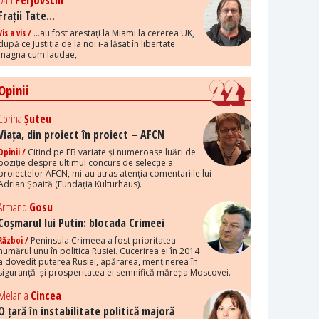
Dan
Perjovschi
Frații Tate...
Vis a vis /
...au fost arestați la Miami la cererea UK,
după ce Justiția de la noi i-a lăsat în libertate
magna cum laudae,
Opinii
Corina
Șuteu
Viața, din proiect în proiect – AFCN
Opinii /
Citind pe FB variate și numeroase luări de
poziție despre ultimul concurs de selecție a
proiectelor AFCN, mi-au atras atenția comentariile lui
Adrian Șoaită (Fundația Kulturhaus).
Armand
Gosu
Coșmarul lui Putin: blocada Crimeei
Război /
Peninsula Crimeea a fost prioritatea
numărul unu în politica Rusiei. Cucerirea ei în 2014
a dovedit puterea Rusiei, apărarea, menținerea în
siguranță și prosperitatea ei semnifică măreția Moscovei.
Melania
Cincea
O țară în instabilitate politică majoră