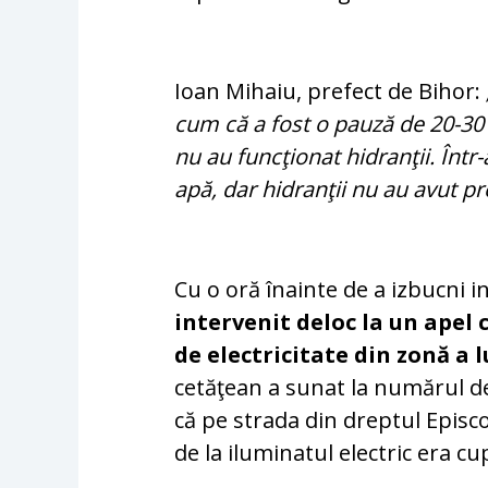
Ioan Mihaiu, prefect de Bihor:
cum că a fost o pauză de 20-30 
nu au funcţionat hidranţii. Într
apă, dar hidranţii nu au avut pr
Cu o oră înainte de a izbucni i
intervenit deloc la un apel 
de electricitate din zonă a l
cetăţean a sunat la numărul de
că pe strada din dreptul Episc
de la iluminatul electric era cup