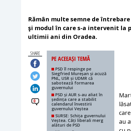
Rămân multe semne de întrebare p
şi modul în care s-a intervenit la
ultimii ani din Oradea.
SHARE
PE ACEEAȘI TEMĂ
PSD îl respinge pe
Siegfried Mureșan și acuză
PNL, USR și UDMR că
sabotează formarea
guvernului
Mart
PSD și AUR s-au aliat în
ședința care a stabilit
0
lăsa
calendarul învestirii
guvernului Veștea
care
SURSE: Schița guvernului
Veștea. Câți liberali merg
au a
alături de PSD
cu p