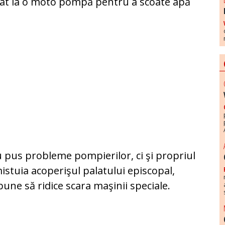
elat la o moto pompă pentru a scoate apă
u pus probleme pompierilor, ci şi propriul
istuia acoperişul palatului episcopal,
bune să ridice scara maşinii speciale.