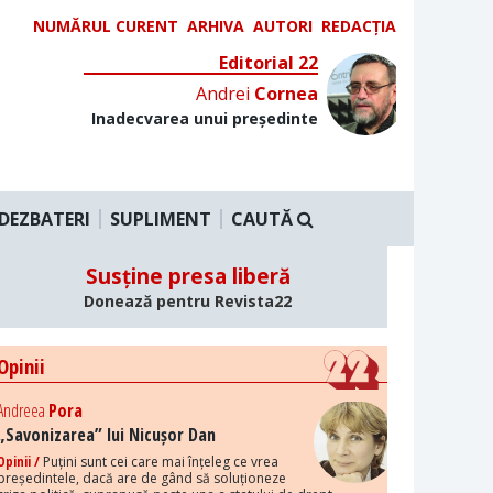
NUMĂRUL CURENT
ARHIVA
AUTORI
REDACȚIA
Editorial 22
Andrei
Cornea
Inadecvarea unui președinte
DEZBATERI
SUPLIMENT
CAUTĂ
Susține presa liberă
Donează pentru Revista22
Opinii
Andreea
Pora
„Savonizarea” lui Nicușor Dan
Opinii /
Puțini sunt cei care mai înțeleg ce vrea
președintele, dacă are de gând să soluționeze