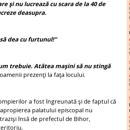
e şi nu lucrează cu scara de la 40 de
lucreze deasupra.
să dea cu furtunul!”
cum trebuie. Atâtea maşini să nu stingă
amenii prezenţi la faţa locului.
ompierilor a fost îngreunată şi de faptul că
in apropierea palatului episcopal nu
trazişi însă de prefectul de Bihor,
eritoriu.