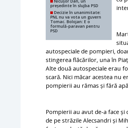
Nicușor Dan, un
președinte în slujba PSD
inte
Decizie în unanimitate:
PNL nu va vota un guvern
Tomac. Bolojan: E o
formulă-paravan pentru
PSD
Mart
situ
autospeciale de pompieri, doar
stingerea flăcărilor, una în Piaț
Alte două autospeciale erau fo
scară. Nici măcar acestea nu e
pompierii au rămas și fără apă
Pompierii au avut de-a face și 
de pe străzile Alecsandri și Mi