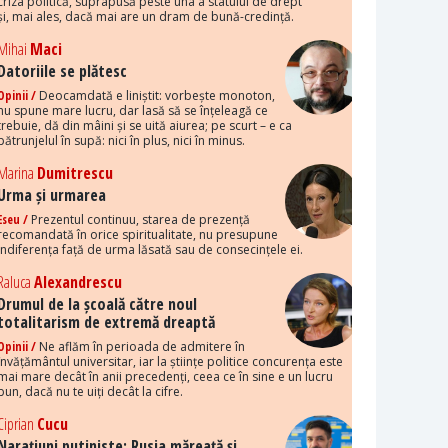
criza politică, suprapusă peste una a statului de drept
și, mai ales, dacă mai are un dram de bună-credință.
Mihai
Maci
Datoriile se plătesc
Opinii /
Deocamdată e liniștit: vorbește monoton,
nu spune mare lucru, dar lasă să se înțeleagă ce
trebuie, dă din mâini și se uită aiurea; pe scurt – e ca
pătrunjelul în supă: nici în plus, nici în minus.
Marina
Dumitrescu
Urma și urmarea
Eseu /
Prezentul continuu, starea de prezență
recomandată în orice spiritualitate, nu presupune
indiferența față de urma lăsată sau de consecințele ei.
Raluca
Alexandrescu
Drumul de la școală către noul
totalitarism de extremă dreaptă
Opinii /
Ne aflăm în perioada de admitere în
învățământul universitar, iar la științe politice concurența este
mai mare decât în anii precedenți, ceea ce în sine e un lucru
bun, dacă nu te uiți decât la cifre.
Ciprian
Cucu
Narațiuni putiniste: Rusia măreață și