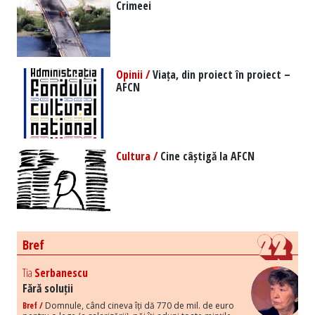
Crimeei
Opinii /
Viața, din proiect în proiect –
AFCN
Cultura /
Cine câștigă la AFCN
Bref
Tia
Serbanescu
Fără soluții
Bref /
Domnule, când cineva îți dă 770 de mil. de euro