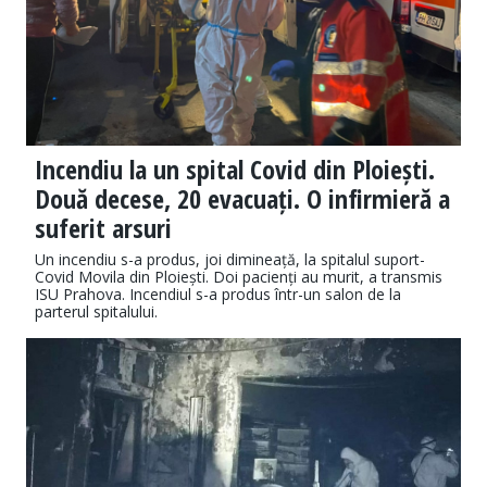
Incendiu la un spital Covid din Ploiești.
Două decese, 20 evacuați. O infirmieră a
suferit arsuri
Un incendiu s-a produs, joi dimineață, la spitalul suport-
Covid Movila din Ploiești. Doi pacienți au murit, a transmis
ISU Prahova. Incendiul s-a produs într-un salon de la
parterul spitalului.