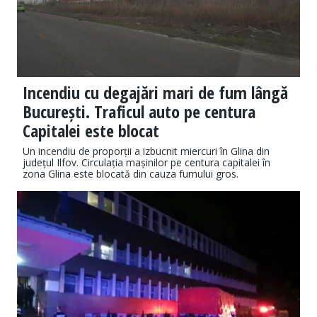
Incendiu cu degajări mari de fum lângă
București. Traficul auto pe centura
Capitalei este blocat
Un incendiu de proporții a izbucnit miercuri în Glina din
județul Ilfov. Circulația mașinilor pe centura capitalei în
zona Glina este blocată din cauza fumului gros.