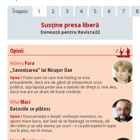
Înapoi
1
2
3
4
5
6
7
8
Susține presa liberă
Donează pentru Revista22
Opinii
Andreea
Pora
„Savonizarea” lui Nicușor Dan
Opinii /
Puțini sunt cei care mai înțeleg ce vrea
președintele, dacă are de gând să soluționeze criza
politică, suprapusă peste una a statului de drept și, mai ales,
dacă mai are un dram de bună-credință.
Mihai
Maci
Datoriile se plătesc
Opinii /
Deocamdată e liniștit: vorbește monoton, nu
spune mare lucru, dar lasă să se înțeleagă ce trebuie, dă
din mâini și se uită aiurea; pe scurt – e ca pătrunjelul în supă:
nici în plus, nici în minus.