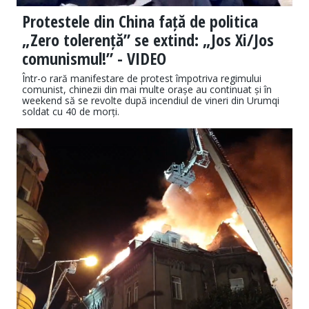
Protestele din China față de politica
„Zero tolerență” se extind: „Jos Xi/Jos
comunismul!” - VIDEO
Într-o rară manifestare de protest împotriva regimului
comunist, chinezii din mai multe orașe au continuat și în
weekend să se revolte după incendiul de vineri din Urumqi
soldat cu 40 de morți.