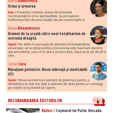
Marina
Dumitrescu
Urma și urmarea
Eseu /
Prezentul continuu, starea de prezență
recomandată în orice spiritualitate, nu presupune
indiferența față de urma lăsată sau de consecințele ei.
Raluca
Alexandrescu
Drumul de la școală către noul totalitarism de
extremă dreaptă
Opinii /
Ne aflăm în perioada de admitere în învățământul
universitar, iar la științe politice concurența este mai mare decât în
anii precedenți, ceea ce în sine e un lucru bun, dacă nu te uiți decât la
cifre.
Ciprian
Cucu
Narațiuni putiniste: Rusia măreață și inevitabilă
(II)
Opinii /
Moscova este încă suficient de puternică pentru a
destabiliza un stat mai slab și suficient de abilă pentru a-i convinge
pe ceilalți că nu merită să-l apere.
RECOMANDAREA EDITORILOR
Război /
Coșmarul lui Putin: blocada