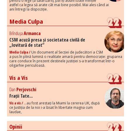
pentru o lege (a salarizării), păi îți aduni toate mințile
astfel ca legea să arate cât mai bine posibil. Mai ales când ai
ani întregi la dispoziție.
Media Culpa
Brîndușa
Armanca
CSM acuză presa și societatea civilă de
„lovitură de stat”
Media Culpa /
Un document al Secției de judecători a CSM
a pus în plină lumină o realitate amară pentru democrație: gruparea
care conduce în prezent destinele justiției s-a transformat într-o
oligarhie periculoasă.
Vis a Vis
Dan
Perjovschi
Frații Tate...
Vis a vis /
...au fost arestați la Miami la cererea UK, după
ce Justiția de la noi i-a lăsat în libertate magna cum
laudae,
Opinii