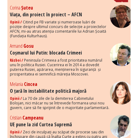
Corina
Șuteu
Viața, din proiect în proiect – AFCN
Opinii /
Citind pe FB variate și numeroase luări de
poziție despre ultimul concurs de selecție a proiectelor
AFCN, mi-au atras atenția comentariile lui Adrian Șoaită
(Fundația Kulturhaus).
Armand
Gosu
Coșmarul lui Putin: blocada Crimeei
Război /
Peninsula Crimeea a fost prioritatea numărul
unu în politica Rusiei. Cucerirea ei în 2014 a dovedit
puterea Rusiei, apărarea, menținerea în siguranță și
prosperitatea ei semnifică măreția Moscovei.
Melania
Cincea
O țară în instabilitate politică majoră
Opinii /
La 70 de zile de la demiterea Cabinetului
Bolojan, nici măcar nu se întrevede formarea unui nou
guvern, care să fie sprijinit de o majoritate parlamentară.
Cristian
Campeanu
UE pune la zid Curtea Supremă
Opinii /
Zeci de inculpați au scăpat de procese sau din
închisoare din cauză că Înalta Curte a extins cu patru ani