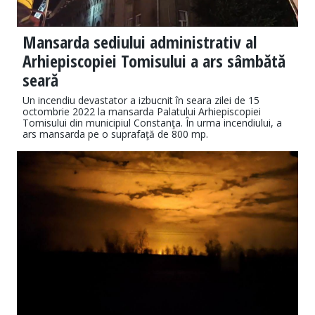
Mansarda sediului administrativ al
Arhiepiscopiei Tomisului a ars sâmbătă
seară
Un incendiu devastator a izbucnit în seara zilei de 15
octombrie 2022 la mansarda Palatului Arhiepiscopiei
Tomisului din municipiul Constanţa. În urma incendiului, a
ars mansarda pe o suprafaţă de 800 mp.