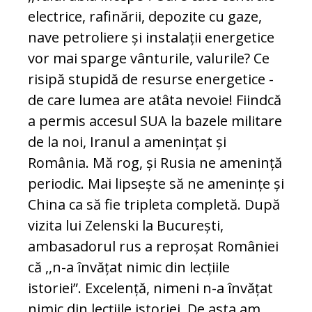
electrice, rafinării, depozite cu gaze,
nave petroliere și instalații energetice
vor mai sparge vânturile, valurile? Ce
risipă stupidă de resurse energetice -
de care lumea are atâta nevoie! Fiindcă
a permis accesul SUA la bazele militare
de la noi, Iranul a amenințat și
România. Mă rog, și Rusia ne amenință
periodic. Mai lipsește să ne amenințe și
China ca să fie tripleta completă. După
vizita lui Zelenski la București,
ambasadorul rus a reproșat României
că ,,n-a învățat nimic din lecțiile
istoriei”. Excelență, nimeni n-a învățat
nimic din lecțiile istoriei. De asta am