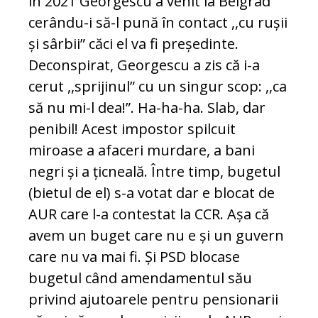
în 2021 Georgescu a venit la Belgrad
cerându-i să-l pună în contact ,,cu rușii
și sârbii” căci el va fi președinte.
Deconspirat, Georgescu a zis că i-a
cerut ,,sprijinul” cu un singur scop: ,,ca
să nu mi-l dea!”. Ha-ha-ha. Slab, dar
penibil! Acest impostor spilcuit
miroase a afaceri murdare, a bani
negri și a țicneală. Între timp, bugetul
(bietul de el) s-a votat dar e blocat de
AUR care l-a contestat la CCR. Așa că
avem un buget care nu e și un guvern
care nu va mai fi. Și PSD blocase
bugetul când amendamentul său
privind ajutoarele pentru pensionarii