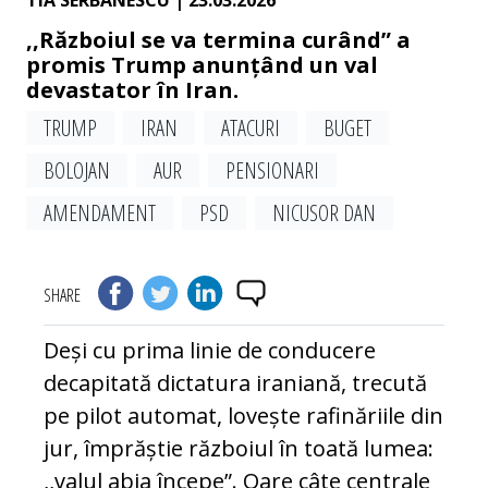
TIA SERBANESCU
| 23.03.2026
,,Războiul se va termina curând” a
promis Trump anunțând un val
devastator în Iran.
TRUMP
IRAN
ATACURI
BUGET
BOLOJAN
AUR
PENSIONARI
AMENDAMENT
PSD
NICUSOR DAN
SHARE
Deși cu prima linie de conducere
decapitată dictatura iraniană, trecută
pe pilot automat, lovește rafinăriile din
jur, împrăștie războiul în toată lumea:
,,valul abia începe”. Oare câte centrale