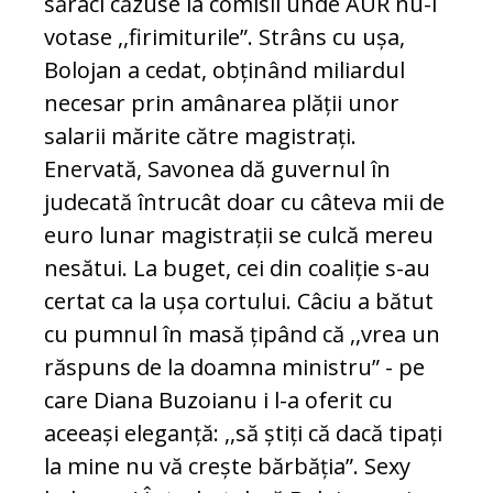
săraci căzuse la comisii unde AUR nu-i
votase ,,firimiturile”. Strâns cu ușa,
Bolojan a cedat, obținând miliardul
necesar prin amânarea plății unor
salarii mărite către magistrați.
Enervată, Savonea dă guvernul în
judecată întrucât doar cu câteva mii de
euro lunar magistrații se culcă mereu
nesătui. La buget, cei din coaliție s-au
certat ca la ușa cortului. Câciu a bătut
cu pumnul în masă țipând că ,,vrea un
răspuns de la doamna ministru” - pe
care Diana Buzoianu i l-a oferit cu
aceeași eleganță: ,,să știți că dacă tipați
la mine nu vă crește bărbăția”. Sexy