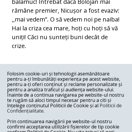
balamuc! Întrebat dacă Bolojan mai
rămâne premier, Nicușor a fost evaziv:
,,mai vedem”. O să vedem noi pe naiba!
Hai la criza cea mare, hoți cu hoți să vă
uniți! Căci nu sunteți buni decât de
crize.
COMENTARII
0
Folosim cookie-uri și tehnologii asemănătoare
pentru a-ți îmbunătăți experiența pe acest website,
Nume
pentru a-ți oferi conținut și reclame personalizate și
pentru a analiza traficul și audiența website-ului.
Înainte de a continua navigarea pe website-ul nostru
Email
te rugăm să aloci timpul necesar pentru a citi și
înțelege conținutul Politicii de Cookie și al
Politicii de
Confidențialitate
.
Comentariu
Prin continuarea navigării pe website-ul nostru
confirmi acceptarea utilizării fișierelor de tip cookie