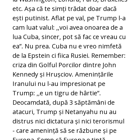
etc. Așa că te simți trădat doar dacă
ești putinist. Aflat pe val, pe Trump l-a
cam luat valul: ,,voi avea onoarea de a
lua Cuba, sincer, pot să fac ce vreau cu
ea”. Nu prea. Cuba nu e vreo nimfetă
de la Epstein ci fiica Rusiei. Remember:
criza din Golful Porcilor dintre John
Kennedy și Hrușciov. Amenințările
Iranului nu l-au impresionat pe
Trump: ,,e un tigru de hârtie”.
Deocamdată, după 3 săptămâni de
atacuri, Trump și Netanyahu nu au
distrus nici dictatura și nici terorismul
- care amenință să se răzbune și pe
Europa. Semn că Europa e țintă