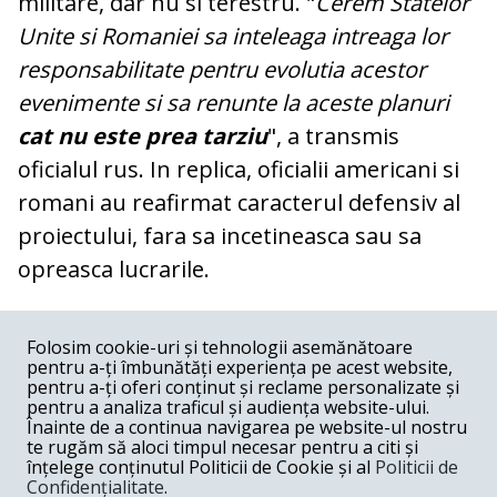
militare, dar nu si terestru. "
Cerem Statelor
Unite si Romaniei sa inteleaga intreaga lor
responsabilitate pentru evolutia acestor
evenimente si sa renunte la aceste planuri
cat nu este prea tarziu
", a transmis
oficialul rus. In replica, oficialii americani si
romani au reafirmat caracterul defensiv al
proiectului, fara sa incetineasca sau sa
opreasca lucrarile.
COMENTARII
0
Folosim cookie-uri și tehnologii asemănătoare
pentru a-ți îmbunătăți experiența pe acest website,
Nume
pentru a-ți oferi conținut și reclame personalizate și
pentru a analiza traficul și audiența website-ului.
Înainte de a continua navigarea pe website-ul nostru
Email
te rugăm să aloci timpul necesar pentru a citi și
înțelege conținutul Politicii de Cookie și al
Politicii de
Confidențialitate
.