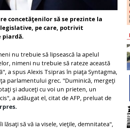
ere concetăţenilor să se prezinte la
egislative, pe care, potrivit
e piardă.
eni nu trebuie să lipsească la apelul
lor, nimeni nu trebuie să rateze această
ă", a spus Alexis Tsipras în piaţa Syntagma,
aţa parlamentului grec. "Duminică, mergeţi
otaţi şi aduceţi cu voi un prieten, un
cis", a adăugat el, citat de AFP, preluat de
rpres.
îi lăsaţi să vă ia visele, vieţile, demnitatea",