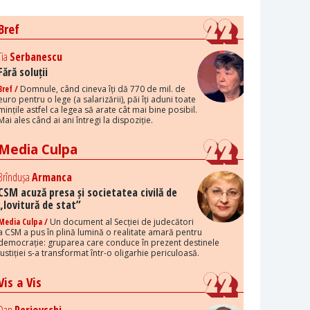
Bref
Tia
Serbanescu
Fără soluții
Bref /
Domnule, când cineva îți dă 770 de mil. de
euro pentru o lege (a salarizării), păi îți aduni toate
mințile astfel ca legea să arate cât mai bine posibil.
Mai ales când ai ani întregi la dispoziție.
Media Culpa
Brîndușa
Armanca
CSM acuză presa și societatea civilă de
„lovitură de stat”
Media Culpa /
Un document al Secției de judecători
a CSM a pus în plină lumină o realitate amară pentru
democrație: gruparea care conduce în prezent destinele
justiției s-a transformat într-o oligarhie periculoasă.
Vis a Vis