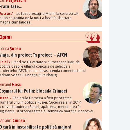
Dan
Perjovschi
Frații Tate...
Vis a vis /
...au fost arestați la Miami la cererea UK,
după ce Justiția de la noi i-a lăsat în libertate
magna cum laudae,
Opinii
Corina
Șuteu
Viața, din proiect în proiect – AFCN
Opinii /
Citind pe FB variate și numeroase luări de
poziție despre ultimul concurs de selecție a
proiectelor AFCN, mi-au atras atenția comentariile lui
Adrian Șoaită (Fundația Kulturhaus).
Armand
Gosu
Coșmarul lui Putin: blocada Crimeei
Război /
Peninsula Crimeea a fost prioritatea
numărul unu în politica Rusiei. Cucerirea ei în 2014
a dovedit puterea Rusiei, apărarea, menținerea în
siguranță și prosperitatea ei semnifică măreția Moscovei.
Melania
Cincea
O țară în instabilitate politică majoră