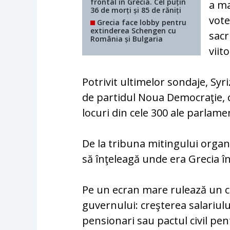
frontal în Grecia. Cel puțin
a ma
36 de morți și 85 de răniți
vote
Grecia face lobby pentru
extinderea Schengen cu
sacr
România și Bulgaria
viit
Potrivit ultimelor sondaje, Sy
de partidul Noua Democraţie, c
locuri din cele 300 ale parlame
De la tribuna mitingului organi
să înţeleagă unde era Grecia î
Pe un ecran mare rulează un cl
guvernului: creşterea salariul
pensionari sau pactul civil pe