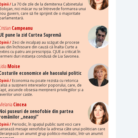
Opinii /
La 70 de zile de la demiterea Cabinetului
Bolojan, nici măcar nu se întrevede formarea unui
nou guvern, care să fie sprijinit de o majoritate
parlamentară.
Cristian
Campeanu
UE pune la zid Curtea Supremă
Opinii /
Zeci de inculpați au scăpat de procese
sau din închisoare din cauză că Înalta Curte a
extins cu patru ani prescripția. CJUE a criticat în
termeni duri instanța condusă de Lia Savonea.
Lidia
Moise
Costurile economice ale haosului politic
Opinii /
Economia nu poate rezista cu retorica
falsă a susținerii intereselor poporului, care, de
fapt, ascunde obsesia menținerii privilegiilor și a
averilor unor caste.
Melania
Cincea
Noi puseuri de xenofobie din partea
românilor „neaoși”
Opinii /
Periodic, în spațiul public sunt voci care
lansează mesaje xenofobe la adresa câte unui politician care
deranjează un anumit grup politico-mediatic, într-un anumit