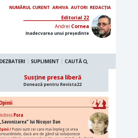
NUMĂRUL CURENT
ARHIVA
AUTORI
REDACȚIA
Editorial 22
Andrei
Cornea
Inadecvarea unui președinte
DEZBATERI
SUPLIMENT
CAUTĂ
Susține presa liberă
Donează pentru Revista22
Opinii
Andreea
Pora
„Savonizarea” lui Nicușor Dan
Opinii /
Puțini sunt cei care mai înțeleg ce vrea
președintele, dacă are de gând să soluționeze