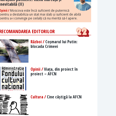
inevitabilă (II)
Opinii /
Moscova este încă suficient de puternică
pentru a destabiliza un stat mai slab și suficient de abilă
pentru a-i convinge pe ceilalți că nu merită să-l apere.
RECOMANDAREA EDITORILOR
Război /
Coșmarul lui Putin:
blocada Crimeei
Opinii /
Viața, din proiect în
proiect – AFCN
Cultura /
Cine câștigă la AFCN