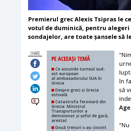
Premierul grec Alexis Tsipras le c
votul de duminică, pentru alegeri l
sondajelor, are toate șansele să l
SHARE
"Nim
PE ACEEAȘI TEMĂ
urne
Ce ascunde turneul sud-
lupt
est european
al ambasadorului SUA în
în f
Grecia
să v
Despre greci și Grecia
estivală
inde
0
Catastrofa feroviară din
Grecia: Ministrul
Age
Transporturilor a
demisionat și șeful de gară,
arestat
"Nu 
Două trenuri s-au ciocnit