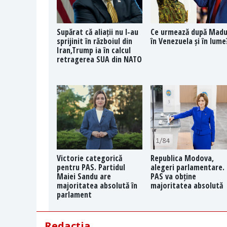
Supărat că aliații nu l-au
Ce urmează după Mad
sprijinit în războiul din
în Venezuela și în lume
Iran,Trump ia în calcul
retragerea SUA din NATO
Victorie categorică
Republica Modova,
pentru PAS. Partidul
alegeri parlamentare.
Maiei Sandu are
PAS va obține
majoritatea absolută în
majoritatea absolută
parlament
Redacția