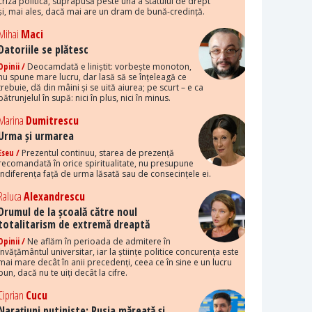
criza politică, suprapusă peste una a statului de drept
și, mai ales, dacă mai are un dram de bună-credință.
Mihai
Maci
Datoriile se plătesc
Opinii /
Deocamdată e liniștit: vorbește monoton,
nu spune mare lucru, dar lasă să se înțeleagă ce
trebuie, dă din mâini și se uită aiurea; pe scurt – e ca
pătrunjelul în supă: nici în plus, nici în minus.
Marina
Dumitrescu
Urma și urmarea
Eseu /
Prezentul continuu, starea de prezență
recomandată în orice spiritualitate, nu presupune
indiferența față de urma lăsată sau de consecințele ei.
Raluca
Alexandrescu
Drumul de la școală către noul
totalitarism de extremă dreaptă
Opinii /
Ne aflăm în perioada de admitere în
învățământul universitar, iar la științe politice concurența este
mai mare decât în anii precedenți, ceea ce în sine e un lucru
bun, dacă nu te uiți decât la cifre.
Ciprian
Cucu
Narațiuni putiniste: Rusia măreață și