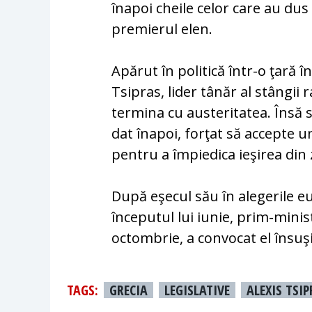
înapoi cheile celor care au dus
premierul elen.
Apărut în politică într-o ţară î
Tsipras, lider tânăr al stângii 
termina cu austeritatea. Însă s
dat înapoi, forţat să accepte u
pentru a împiedica ieşirea din
După eşecul său în alegerile eur
începutul lui iunie, prim-minis
octombrie, a convocat el însuşi
TAGS:
GRECIA
LEGISLATIVE
ALEXIS TSI