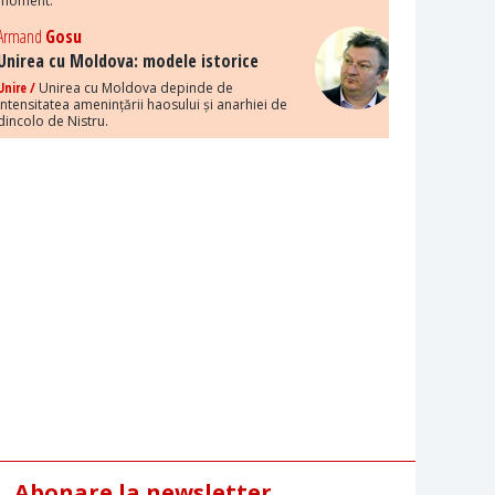
moment.
Armand
Gosu
Unirea cu Moldova: modele istorice
Unire /
Unirea cu Moldova depinde de
intensitatea amenințării haosului și anarhiei de
dincolo de Nistru.
Abonare la newsletter