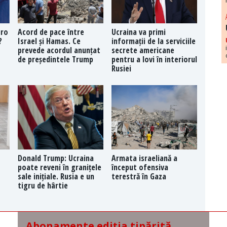
uro
Acord de pace între
Ucraina va primi
?
Israel și Hamas. Ce
informații de la serviciile
prevede acordul anunțat
secrete americane
de președintele Trump
pentru a lovi în interiorul
Rusiei
Donald Trump: Ucraina
Armata israeliană a
poate reveni în granițele
început ofensiva
sale inițiale. Rusia e un
terestră în Gaza
tigru de hârtie
Abonamente ediția tipărită