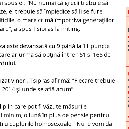
i spus el. "Nu numai că grecii trebuie să
ze, ei trebuie să împiedice să li se fure
ificiile, o mare crimă împotriva generaţiilor
oare", a spus Tsipras la miting.
riza este devansată cu 9 până la 11 puncte
are ar urma să obţină între 151 şi 165 de
ntului.
zat vineri, Tsipras afirmă: "Fiecare trebuie
n 2014 şi unde se află acum".
ip în care pot fi văzute măsurile
ui minim, o lună în plus de pensie pentru
ntru cuplurile homosexuale. "Nu le vom da