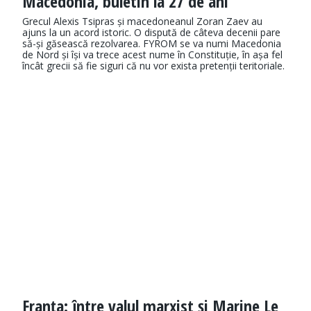
Macedonia, buletin la 27 de ani
Grecul Alexis Tsipras și macedoneanul Zoran Zaev au
ajuns la un acord istoric. O dispută de câteva decenii pare
să-și găsească rezolvarea. FYROM se va numi Macedonia
de Nord și își va trece acest nume în Constituție, în așa fel
încât grecii să fie siguri că nu vor exista pretenții teritoriale.
Franța: între valul marxist și Marine Le