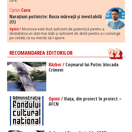
cifre.
Ciprian
Cucu
Narațiuni putiniste: Rusia măreață și inevitabilă
(II)
Opinii /
Moscova este încă suficient de puternică pentru a
destabiliza un stat mai slab și suficient de abilă pentru a-i convinge
pe ceilalți că nu merită să-l apere.
RECOMANDAREA EDITORILOR
Război /
Coșmarul lui Putin: blocada
Crimeei
Opinii /
Viața, din proiect în proiect –
AFCN