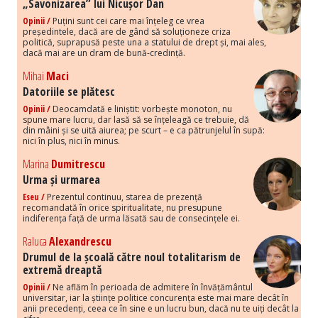
„Savonizarea” lui Nicușor Dan
Opinii /
Puțini sunt cei care mai înțeleg ce vrea
președintele, dacă are de gând să soluționeze criza
politică, suprapusă peste una a statului de drept și, mai ales,
dacă mai are un dram de bună-credință.
Mihai
Maci
Datoriile se plătesc
Opinii /
Deocamdată e liniștit: vorbește monoton, nu
spune mare lucru, dar lasă să se înțeleagă ce trebuie, dă
din mâini și se uită aiurea; pe scurt – e ca pătrunjelul în supă:
nici în plus, nici în minus.
Marina
Dumitrescu
Urma și urmarea
Eseu /
Prezentul continuu, starea de prezență
recomandată în orice spiritualitate, nu presupune
indiferența față de urma lăsată sau de consecințele ei.
Raluca
Alexandrescu
Drumul de la școală către noul totalitarism de
extremă dreaptă
Opinii /
Ne aflăm în perioada de admitere în învățământul
universitar, iar la științe politice concurența este mai mare decât în
anii precedenți, ceea ce în sine e un lucru bun, dacă nu te uiți decât la