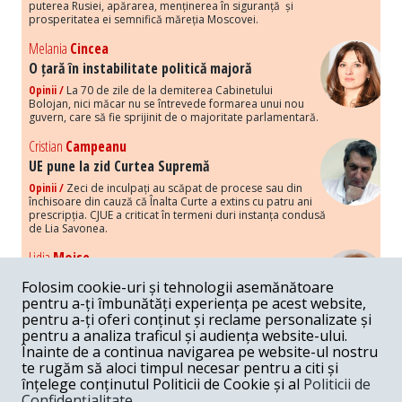
puterea Rusiei, apărarea, menținerea în siguranță și
prosperitatea ei semnifică măreția Moscovei.
Melania
Cincea
O țară în instabilitate politică majoră
Opinii /
La 70 de zile de la demiterea Cabinetului
Bolojan, nici măcar nu se întrevede formarea unui nou
guvern, care să fie sprijinit de o majoritate parlamentară.
Cristian
Campeanu
UE pune la zid Curtea Supremă
Opinii /
Zeci de inculpați au scăpat de procese sau din
închisoare din cauză că Înalta Curte a extins cu patru ani
prescripția. CJUE a criticat în termeni duri instanța condusă
de Lia Savonea.
Lidia
Moise
Costurile economice ale haosului politic
Folosim cookie-uri și tehnologii asemănătoare
Opinii /
Economia nu poate rezista cu retorica falsă a
pentru a-ți îmbunătăți experiența pe acest website,
susținerii intereselor poporului, care, de fapt, ascunde
pentru a-ți oferi conținut și reclame personalizate și
obsesia menținerii privilegiilor și a averilor unor caste.
pentru a analiza traficul și audiența website-ului.
Înainte de a continua navigarea pe website-ul nostru
Melania
Cincea
te rugăm să aloci timpul necesar pentru a citi și
Noi puseuri de xenofobie din partea românilor
înțelege conținutul Politicii de Cookie și al
Politicii de
„neaoși”
Confidențialitate
.