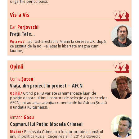
oligarhie periculoasă.
Vis a Vis
Dan
Perjovschi
Frații Tate...
Vis a vis /
...au fost arestați la Miami la cererea UK, după
ce Justiția de la noi i-a lăsat în libertate magna cum
laudae,
Opinii
Corina
Șuteu
Viața, din proiect în proiect – AFCN
Opinii /
Citind pe FB variate și numeroase luări de
poziție despre ultimul concurs de selecție a proiectelor
AFCN, mi-au atras atenția comentariile lui Adrian Șoaită
(Fundația Kulturhaus).
Armand
Gosu
Coșmarul lui Putin: blocada Crimeei
Război /
Peninsula Crimeea a fost prioritatea numărul
unu în politica Rusiei. Cucerirea ei în 2014 a dovedit