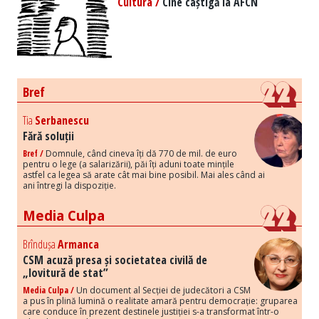
Cultura /
Cine câștigă la AFCN
Bref
Tia
Serbanescu
Fără soluții
Bref /
Domnule, când cineva îți dă 770 de mil. de euro
pentru o lege (a salarizării), păi îți aduni toate mințile
astfel ca legea să arate cât mai bine posibil. Mai ales când ai
ani întregi la dispoziție.
Media Culpa
Brîndușa
Armanca
CSM acuză presa și societatea civilă de
„lovitură de stat”
Media Culpa /
Un document al Secției de judecători a CSM
a pus în plină lumină o realitate amară pentru democrație: gruparea
care conduce în prezent destinele justiției s-a transformat într-o