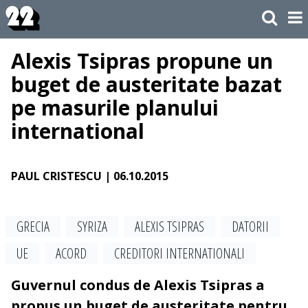
Alexis Tsipras propune un
buget de austeritate bazat
pe masurile planului
international
PAUL CRISTESCU
| 06.10.2015
GRECIA
SYRIZA
ALEXIS TSIPRAS
DATORII
UE
ACORD
CREDITORI INTERNATIONALI
Guvernul condus de Alexis Tsipras a
propus un buget de austeritate pentru