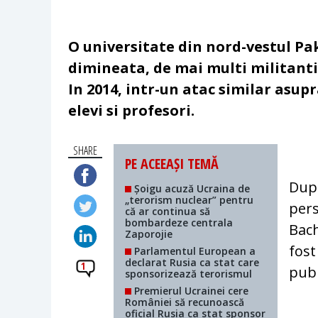
O universitate din nord-vestul Pak
dimineata, de mai multi militanti 
In 2014, intr-un atac similar asupr
elevi si profesori.
SHARE
PE ACEEAȘI TEMĂ
Dupa
Șoigu acuză Ucraina de
„terorism nuclear” pentru
pers
că ar continua să
bombardeze centrala
Bach
Zaporojie
fost
Parlamentul European a
declarat Rusia ca stat care
1
publ
sponsorizează terorismul
Premierul Ucrainei cere
României să recunoască
oficial Rusia ca stat sponsor