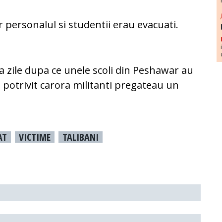
ar personalul si studentii erau evacuati.
va zile dupa ce unele scoli din Peshawar au
 potrivit carora militanti pregateau un
AT
VICTIME
TALIBANI