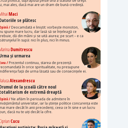
criza politică, suprapusă peste una a statului de drept
și, mai ales, dacă mai are un dram de bună-credință.
Mihai
Maci
Datoriile se plătesc
Opinii /
Deocamdată e liniștit: vorbește monoton,
nu spune mare lucru, dar lasă să se înțeleagă ce
trebuie, dă din mâini și se uită aiurea; pe scurt – e ca
pătrunjelul în supă: nici în plus, nici în minus.
Marina
Dumitrescu
Urma și urmarea
Eseu /
Prezentul continuu, starea de prezență
recomandată în orice spiritualitate, nu presupune
indiferența față de urma lăsată sau de consecințele ei.
Raluca
Alexandrescu
Drumul de la școală către noul
totalitarism de extremă dreaptă
Opinii /
Ne aflăm în perioada de admitere în
învățământul universitar, iar la științe politice concurența este
mai mare decât în anii precedenți, ceea ce în sine e un lucru
bun, dacă nu te uiți decât la cifre.
Ciprian
Cucu
Narațiuni putiniste: Rusia măreață și