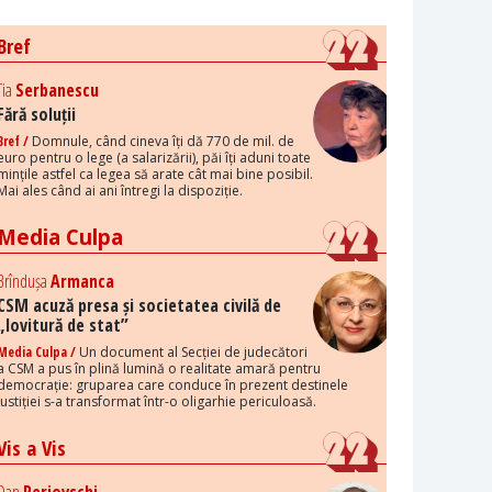
Bref
Tia
Serbanescu
Fără soluții
Bref /
Domnule, când cineva îți dă 770 de mil. de
euro pentru o lege (a salarizării), păi îți aduni toate
mințile astfel ca legea să arate cât mai bine posibil.
Mai ales când ai ani întregi la dispoziție.
Media Culpa
Brîndușa
Armanca
CSM acuză presa și societatea civilă de
„lovitură de stat”
Media Culpa /
Un document al Secției de judecători
a CSM a pus în plină lumină o realitate amară pentru
democrație: gruparea care conduce în prezent destinele
justiției s-a transformat într-o oligarhie periculoasă.
Vis a Vis