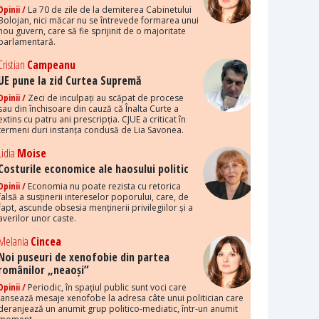
Opinii /
La 70 de zile de la demiterea Cabinetului
Bolojan, nici măcar nu se întrevede formarea unui
nou guvern, care să fie sprijinit de o majoritate
parlamentară.
Cristian
Campeanu
UE pune la zid Curtea Supremă
Opinii /
Zeci de inculpați au scăpat de procese
sau din închisoare din cauză că Înalta Curte a
extins cu patru ani prescripția. CJUE a criticat în
termeni duri instanța condusă de Lia Savonea.
Lidia
Moise
Costurile economice ale haosului politic
Opinii /
Economia nu poate rezista cu retorica
falsă a susținerii intereselor poporului, care, de
fapt, ascunde obsesia menținerii privilegiilor și a
averilor unor caste.
Melania
Cincea
Noi puseuri de xenofobie din partea
românilor „neaoși”
Opinii /
Periodic, în spațiul public sunt voci care
lansează mesaje xenofobe la adresa câte unui politician care
deranjează un anumit grup politico-mediatic, într-un anumit