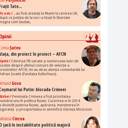
Dan
Perjovschi
Frații Tate...
Vis a vis /
...au fost arestați la Miami la cererea UK,
după ce Justiția de la noi i-a lăsat în libertate
magna cum laudae,
Opinii
Corina
Șuteu
Viața, din proiect în proiect – AFCN
Opinii /
Citind pe FB variate și numeroase luări de
poziție despre ultimul concurs de selecție a
proiectelor AFCN, mi-au atras atenția comentariile lui
Adrian Șoaită (Fundația Kulturhaus).
Armand
Gosu
Coșmarul lui Putin: blocada Crimeei
Război /
Peninsula Crimeea a fost prioritatea
numărul unu în politica Rusiei. Cucerirea ei în 2014
a dovedit puterea Rusiei, apărarea, menținerea în
siguranță și prosperitatea ei semnifică măreția Moscovei.
Melania
Cincea
O țară în instabilitate politică majoră