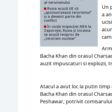
al terorismului
Un p
Rusia acuză UE că
„sponsorizează terorismul”
a an
și a devenit parte din
conflict
ucis
În ciuda inspecției AIEA la
acum
Zaporojie, Rusia și Ucraina
se acuză reciproc de
cam
„terorism nuclear”
Arma
Bacha Khan din orasul Charsadd
auzit impuscaturi si explozii,
Atacul a avut loc la putin tim
Bacha Khan din orasul Charsadd
Peshawar, potrivit comisarului