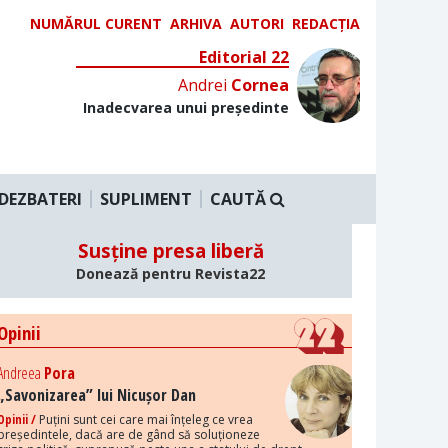
NUMĂRUL CURENT
ARHIVA
AUTORI
REDACȚIA
Editorial 22
Andrei
Cornea
Inadecvarea unui președinte
DEZBATERI
SUPLIMENT
CAUTĂ
Susține presa liberă
Donează pentru Revista22
Opinii
Andreea
Pora
„Savonizarea” lui Nicușor Dan
Opinii /
Puțini sunt cei care mai înțeleg ce vrea
președintele, dacă are de gând să soluționeze