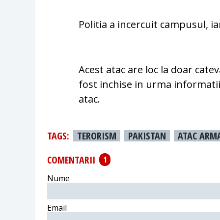
Politia a incercuit campusul, i
Acest atac are loc la doar cate
fost inchise in urma informatii
atac.
TAGS:
TERORISM
PAKISTAN
ATAC ARM
COMENTARII
1
Nume
Email