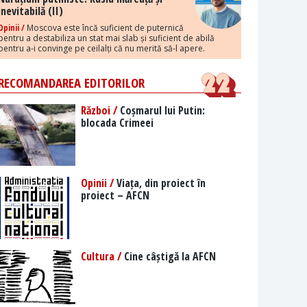
inevitabilă (II)
Opinii /
Moscova este încă suficient de puternică
pentru a destabiliza un stat mai slab și suficient de abilă
pentru a-i convinge pe ceilalți că nu merită să-l apere.
RECOMANDAREA EDITORILOR
Război /
Coșmarul lui Putin:
blocada Crimeei
Opinii /
Viața, din proiect în
proiect – AFCN
Cultura /
Cine câștigă la AFCN