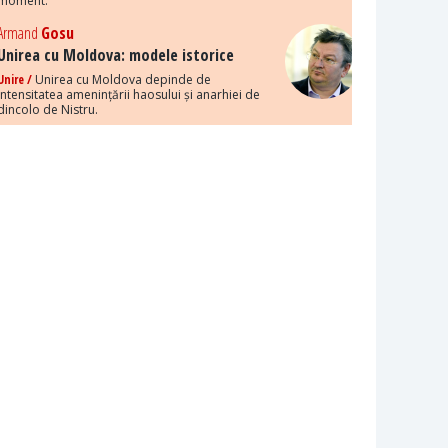
moment.
Armand
Gosu
Unirea cu Moldova: modele istorice
Unire /
Unirea cu Moldova depinde de
intensitatea amenințării haosului și anarhiei de
dincolo de Nistru.