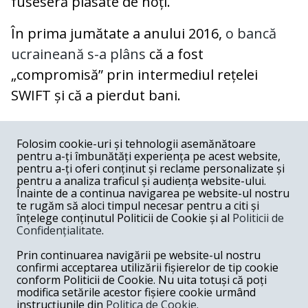
fuseseră plasate de hoți.
În prima jumătate a anului 2016,
o bancă
ucraineană s-a plâns
că a fost
„compromisă” prin intermediul rețelei
SWIFT și că a pierdut bani.
COMENTARII
0
Folosim cookie-uri și tehnologii asemănătoare
pentru a-ți îmbunătăți experiența pe acest website,
Nume
pentru a-ți oferi conținut și reclame personalizate și
pentru a analiza traficul și audiența website-ului.
Înainte de a continua navigarea pe website-ul nostru
Email
te rugăm să aloci timpul necesar pentru a citi și
înțelege conținutul Politicii de Cookie și al
Politicii de
Confidențialitate
.
Comentariu
Prin continuarea navigării pe website-ul nostru
confirmi acceptarea utilizării fișierelor de tip cookie
conform Politicii de Cookie. Nu uita totuși că poți
modifica setările acestor fișiere cookie urmând
instrucțiunile din
Politica de Cookie.