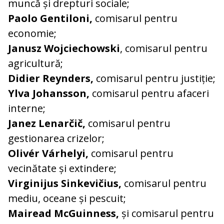
muncă și drepturi sociale;
Paolo Gentiloni,
comisarul pentru
economie;
Janusz Wojciechowski
, comisarul pentru
agricultură;
Didier Reynders,
comisarul pentru justiție;
Ylva Johansson,
comisarul pentru afaceri
interne;
Janez Lenarčič,
comisarul pentru
gestionarea crizelor;
Olivér Várhelyi,
comisarul pentru
vecinătate și extindere;
Virginijus Sinkevičius,
comisarul pentru
mediu, oceane și pescuit;
Mairead McGuinness,
și comisarul pentru