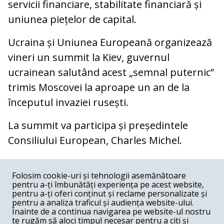
servicii financiare, stabilitate financiară și
uniunea piețelor de capital.
Ucraina și Uniunea Europeană organizează
vineri un summit la Kiev, guvernul
ucrainean salutând acest „semnal puternic”
trimis Moscovei la aproape un an de la
începutul invaziei rusești.
La summit va participa și președintele
Consiliului European, Charles Michel.
COMENTARII
0
Folosim cookie-uri și tehnologii asemănătoare
pentru a-ți îmbunătăți experiența pe acest website,
Nume
pentru a-ți oferi conținut și reclame personalizate și
pentru a analiza traficul și audiența website-ului.
Înainte de a continua navigarea pe website-ul nostru
Email
te rugăm să aloci timpul necesar pentru a citi și