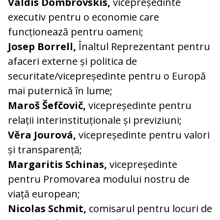
Valdis Dombrovskis,
vicepreședinte
executiv pentru o economie care
funcționează pentru oameni;
Josep Borrell,
Înaltul Reprezentant pentru
afaceri externe și politica de
securitate/vicepreședinte pentru o Europă
mai puternică în lume;
Maroš Šefčovič,
vicepreședinte pentru
relații interinstituționale și previziuni;
Věra Jourová,
vicepreședinte pentru valori
și transparență;
Margaritis Schinas,
vicepreședinte
pentru Promovarea modului nostru de
viață european;
Nicolas Schmit,
comisarul pentru locuri de