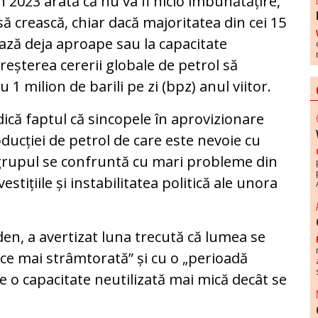
n 2023 arată că nu va fi nicio îmbunătățire,
 să crească, chiar dacă majoritatea din cei 15
ză deja aproape sau la capacitate
eșterea cererii globale de petrol să
1 milion de barili pe zi (bpz) anul viitor.
că faptul că sincopele în aprovizionare
ducției de petrol de care este nevoie cu
grupul se confruntă cu mari probleme din
vestițiile și instabilitatea politică ale unora
den, a avertizat luna trecută că lumea se
 ce mai strâmtorată” și cu o „perioadă
 o capacitate neutilizată mai mică decât se