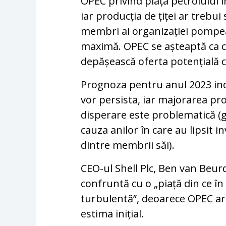
OPEC privind piața petrolului î
iar producția de țiței ar trebui
membri ai organizației pompea
maximă. OPEC se așteaptă ca cr
depășească oferta potențială cu 
Prognoza pentru anul 2023 indi
vor persista, iar majorarea pro
disperare este problematică (
cauza anilor în care au lipsit in
dintre membrii săi).
CEO-ul Shell Plc, Ben van Beur
confruntă cu o „piață din ce în
turbulentă”, deoarece OPEC are
estima inițial.