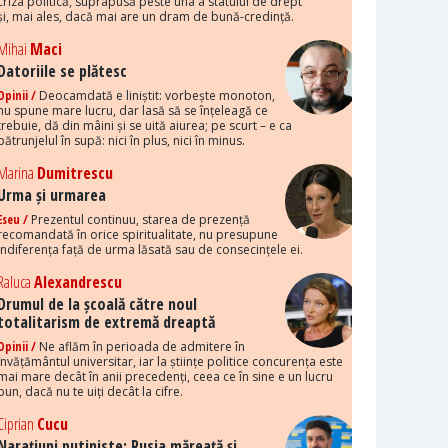
criza politică, suprapusă peste una a statului de drept
și, mai ales, dacă mai are un dram de bună-credință.
Mihai
Maci
Datoriile se plătesc
Opinii /
Deocamdată e liniștit: vorbește monoton,
nu spune mare lucru, dar lasă să se înțeleagă ce
trebuie, dă din mâini și se uită aiurea; pe scurt – e ca
pătrunjelul în supă: nici în plus, nici în minus.
Marina
Dumitrescu
Urma și urmarea
Eseu /
Prezentul continuu, starea de prezență
recomandată în orice spiritualitate, nu presupune
indiferența față de urma lăsată sau de consecințele ei.
Raluca
Alexandrescu
Drumul de la școală către noul
totalitarism de extremă dreaptă
Opinii /
Ne aflăm în perioada de admitere în
învățământul universitar, iar la științe politice concurența este
mai mare decât în anii precedenți, ceea ce în sine e un lucru
bun, dacă nu te uiți decât la cifre.
Ciprian
Cucu
Narațiuni putiniste: Rusia măreață și