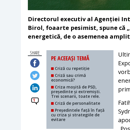
Directorul executiv al Agenției In
Birol, foaarte pesimist, spune că 
energetică, de o asemenea amplit
SHARE
Ulti
PE ACEEAȘI TEMĂ
Expo
Criză cu repetiție
vorb
Criză sau crimă
ener
economică?
Criza moșită de PSD,
prim
președinte și extremiști.
Trei scenarii, toate rele.
1
Fati
Criză de personalitate
Președintele față în față
Sydn
cu criza și strategiile de
apoc
evitare
„Pos