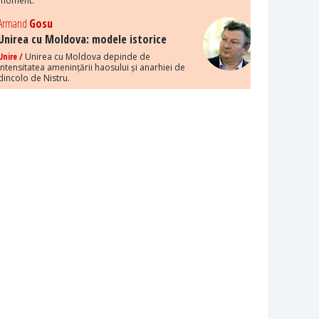
moment.
Armand
Gosu
Unirea cu Moldova: modele istorice
Unire /
Unirea cu Moldova depinde de
intensitatea amenințării haosului și anarhiei de
dincolo de Nistru.