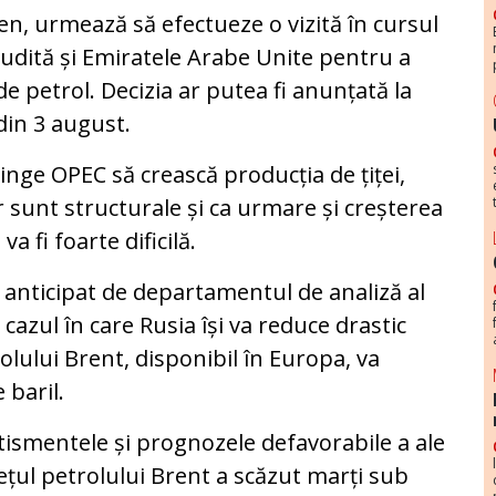
en, urmează să efectueze o vizită în cursul
udită și Emiratele Arabe Unite pentru a
de petrol. Decizia ar putea fi anunțată la
in 3 august.
inge OPEC să crească producția de țiței,
or sunt structurale și ca urmare și creșterea
a fi foarte dificilă.
u anticipat de departamentul de analiză al
cazul în care Rusia își va reduce drastic
rolului Brent, disponibil în Europa, va
 baril.
rtismentele și prognozele defavorabile a ale
ețul petrolului Brent a scăzut marți sub