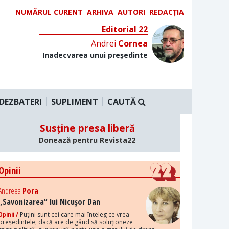
NUMĂRUL CURENT
ARHIVA
AUTORI
REDACȚIA
Editorial 22
Andrei
Cornea
Inadecvarea unui președinte
DEZBATERI
SUPLIMENT
CAUTĂ
Susține presa liberă
Donează pentru Revista22
Opinii
Andreea
Pora
„Savonizarea” lui Nicușor Dan
Opinii /
Puțini sunt cei care mai înțeleg ce vrea
președintele, dacă are de gând să soluționeze