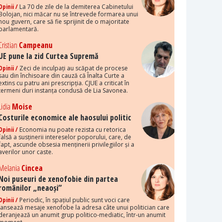
Opinii /
La 70 de zile de la demiterea Cabinetului
Bolojan, nici măcar nu se întrevede formarea unui
nou guvern, care să fie sprijinit de o majoritate
parlamentară.
Cristian
Campeanu
UE pune la zid Curtea Supremă
Opinii /
Zeci de inculpați au scăpat de procese
sau din închisoare din cauză că Înalta Curte a
extins cu patru ani prescripția. CJUE a criticat în
termeni duri instanța condusă de Lia Savonea.
Lidia
Moise
Costurile economice ale haosului politic
Opinii /
Economia nu poate rezista cu retorica
falsă a susținerii intereselor poporului, care, de
fapt, ascunde obsesia menținerii privilegiilor și a
averilor unor caste.
Melania
Cincea
Noi puseuri de xenofobie din partea
românilor „neaoși”
Opinii /
Periodic, în spațiul public sunt voci care
lansează mesaje xenofobe la adresa câte unui politician care
deranjează un anumit grup politico-mediatic, într-un anumit