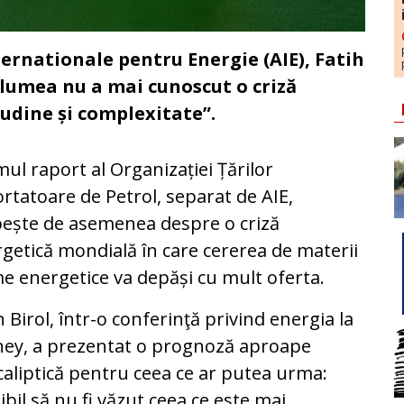
ternationale pentru Energie (AIE), Fatih
„lumea nu a mai cunoscut o criză
udine și complexitate”.
mul raport al Organizației Țărilor
rtatoare de Petrol, separat de AIE,
ește de asemenea despre o criză
getică mondială în care cererea de materii
e energetice va depăși cu mult oferta.
h Birol, într-o conferinţă privind energia la
ey, a prezentat o prognoză aproape
aliptică pentru ceea ce ar putea urma:
ibil să nu fi văzut ceea ce este mai