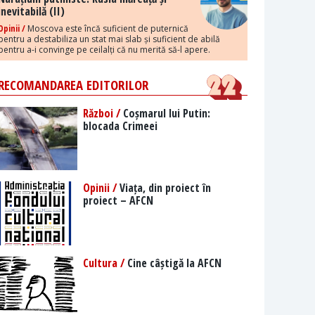
inevitabilă (II)
Opinii /
Moscova este încă suficient de puternică
pentru a destabiliza un stat mai slab și suficient de abilă
pentru a-i convinge pe ceilalți că nu merită să-l apere.
RECOMANDAREA EDITORILOR
Război /
Coșmarul lui Putin:
blocada Crimeei
Opinii /
Viața, din proiect în
proiect – AFCN
Cultura /
Cine câștigă la AFCN