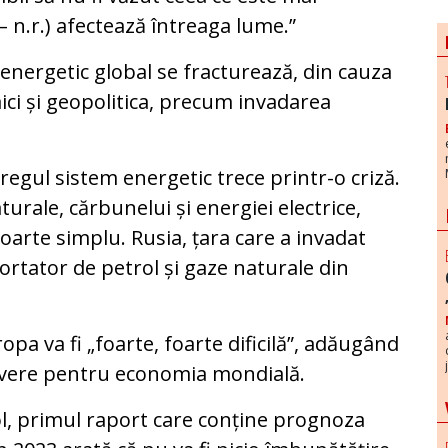
– n.r.) afectează întreaga lume.”
m energetic global se fracturează, din cauza
ici și geopolitica, precum invadarea
regul sistem energetic trece printr-o criză.
turale, cărbunelui și energiei electrice,
Foarte simplu. Rusia, țara care a invadat
ortator de petrol și gaze naturale din
opa va fi „foarte, foarte dificilă”, adăugând
severe pentru economia mondială.
ol, primul raport care conține prognoza