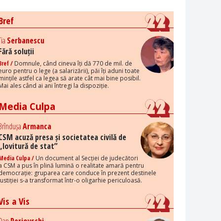
Bref
Tia
Serbanescu
Fără soluții
Bref /
Domnule, când cineva îți dă 770 de mil. de
euro pentru o lege (a salarizării), păi îți aduni toate
mințile astfel ca legea să arate cât mai bine posibil.
Mai ales când ai ani întregi la dispoziție.
Media Culpa
Brîndușa
Armanca
CSM acuză presa și societatea civilă de
„lovitură de stat”
Media Culpa /
Un document al Secției de judecători
a CSM a pus în plină lumină o realitate amară pentru
democrație: gruparea care conduce în prezent destinele
justiției s-a transformat într-o oligarhie periculoasă.
Vis a Vis