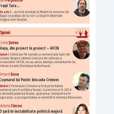
Dan
Perjovschi
Frații Tate...
Vis a vis /
...au fost arestați la Miami la cererea UK,
după ce Justiția de la noi i-a lăsat în libertate
magna cum laudae,
Opinii
Corina
Șuteu
Viața, din proiect în proiect – AFCN
Opinii /
Citind pe FB variate și numeroase luări de
poziție despre ultimul concurs de selecție a
proiectelor AFCN, mi-au atras atenția comentariile lui
Adrian Șoaită (Fundația Kulturhaus).
Armand
Gosu
Coșmarul lui Putin: blocada Crimeei
Război /
Peninsula Crimeea a fost prioritatea
numărul unu în politica Rusiei. Cucerirea ei în 2014
a dovedit puterea Rusiei, apărarea, menținerea în
siguranță și prosperitatea ei semnifică măreția Moscovei.
Melania
Cincea
O țară în instabilitate politică majoră