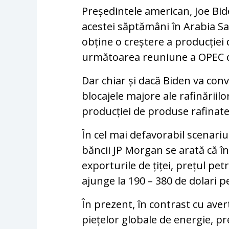
Președintele american, Joe Bid
acestei săptămâni în Arabia Sa
obține o creștere a producției 
următoarea reuniune a OPEC d
Dar chiar și dacă Biden va conv
blocajele majore ale rafinăriil
producției de produse rafinate v
În cel mai defavorabil scenari
băncii JP Morgan se arată că în 
exporturile de țiței, prețul pet
ajunge la 190 – 380 de dolari pe
În prezent, în contrast cu ave
piețelor globale de energie, pr