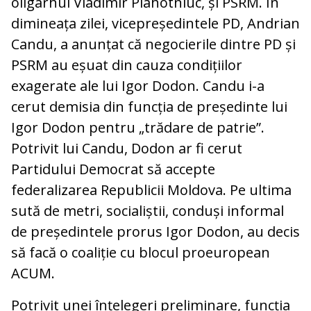
oligarhul Vladimir Plahotniuc, și PSRM. În
dimineața zilei, vicepreședintele PD, Andrian
Candu, a anunțat că negocierile dintre PD și
PSRM au eșuat din cauza condițiilor
exagerate ale lui Igor Dodon. Candu i-a
cerut demisia din funcția de președinte lui
Igor Dodon pentru „trădare de patrie”.
Potrivit lui Candu, Dodon ar fi cerut
Partidului Democrat să accepte
federalizarea Republicii Moldova. Pe ultima
sută de metri, socialiștii, conduși informal
de președintele prorus Igor Dodon, au decis
să facă o coaliție cu blocul proeuropean
ACUM.
Potrivit unei înțelegeri preliminare, funcția