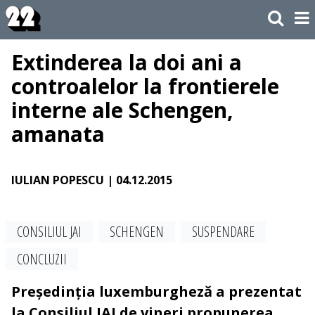
Extinderea la doi ani a
controalelor la frontierele
interne ale Schengen,
amanata
IULIAN POPESCU
| 04.12.2015
CONSILIUL JAI
SCHENGEN
SUSPENDARE
CONCLUZII
Președinția luxemburgheză a prezentat
la Consiliul JAI de vineri propunerea