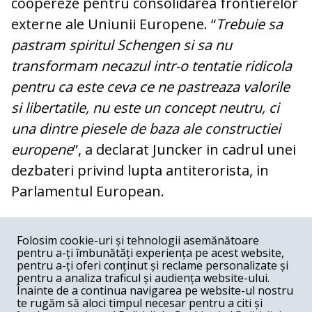
coopereze pentru consolidarea frontierelor
externe ale Uniunii Europene. “
Trebuie sa
pastram spiritul Schengen si sa nu
transformam necazul intr-o tentatie ridicola
pentru ca este ceva ce ne pastreaza valorile
si libertatile, nu este un concept neutru, ci
una dintre piesele de baza ale constructiei
europene
”, a declarat Juncker in cadrul unei
dezbateri privind lupta antiterorista, in
Parlamentul European.
COMENTARII
0
Folosim cookie-uri și tehnologii asemănătoare
pentru a-ți îmbunătăți experiența pe acest website,
Nume
pentru a-ți oferi conținut și reclame personalizate și
pentru a analiza traficul și audiența website-ului.
Înainte de a continua navigarea pe website-ul nostru
Email
te rugăm să aloci timpul necesar pentru a citi și