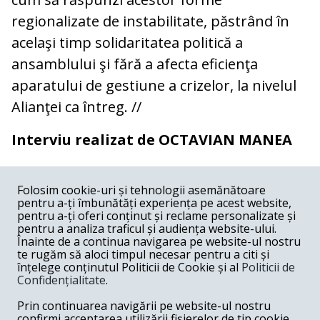
regionalizate de instabilitate, păstrând în
acelaşi timp solidaritatea politică a
ansamblului şi fără a afecta eficienţa
aparatului de gestiune a crizelor, la nivelul
Alianţei ca întreg. //
Interviu realizat de OCTAVIAN MANEA
COMENTARII
0
Folosim cookie-uri și tehnologii asemănătoare
pentru a-ți îmbunătăți experiența pe acest website,
Nume
pentru a-ți oferi conținut și reclame personalizate și
pentru a analiza traficul și audiența website-ului.
Înainte de a continua navigarea pe website-ul nostru
Email
te rugăm să aloci timpul necesar pentru a citi și
înțelege conținutul Politicii de Cookie și al
Politicii de
Confidențialitate
.
Comentariu
Prin continuarea navigării pe website-ul nostru
confirmi acceptarea utilizării fișierelor de tip cookie