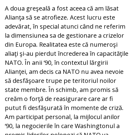
A doua greşeală a fost aceea că am lăsat
Alianţa să se atrofieze. Acest lucru este
adevărat, în special atunci când ne referim
la dimensiunea sa de gestionare a crizelor
din Europa. Realitatea este că numeroşi
aliaţi şi-au pierdut încrederea în capacităţile
NATO. În anii ‘90, în contextul lărgirii
Alianţei, am decis ca NATO nu avea nevoie
să desfăşoare trupe pe teritoriul noilor
state membre. În schimb, am promis să
creăm o forţă de reasigurare care ar fi
putut fi desfăşurată în momente de criză.
Am participat personal, la mijlocul anilor
‘90, la negocierile în care Washingtonul a
promis liderilor polonezi că NATO va