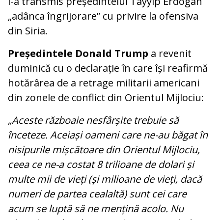
i-a transmis președintelui Tayyip Erdogan
„adânca îngrijorare” cu privire la ofensiva
din Siria.
Președintele Donald Trump
a revenit
duminică cu o declarație în care își reafirmă
hotărârea de a retrage militarii americani
din zonele de conflict din Orientul Mijlociu:
„Aceste războaie nesfârșite trebuie să
înceteze. Aceiași oameni care ne-au băgat în
nisipurile mișcătoare din Orientul Mijlociu,
ceea ce ne-a costat 8 trilioane de dolari și
multe mii de vieți (și milioane de vieți, dacă
numeri de partea cealaltă) sunt cei care
acum se luptă să ne mențină acolo. Nu