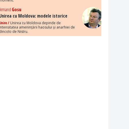
moment.
Armand
Gosu
Unirea cu Moldova: modele istorice
Unire /
Unirea cu Moldova depinde de
intensitatea amenințării haosului și anarhiei de
dincolo de Nistru.