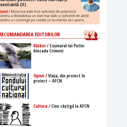
inevitabilă (II)
Opinii /
Moscova este încă suficient de puternică
pentru a destabiliza un stat mai slab și suficient de abilă
pentru a-i convinge pe ceilalți că nu merită să-l apere.
RECOMANDAREA EDITORILOR
Război /
Coșmarul lui Putin:
blocada Crimeei
Opinii /
Viața, din proiect în
proiect – AFCN
Cultura /
Cine câștigă la AFCN