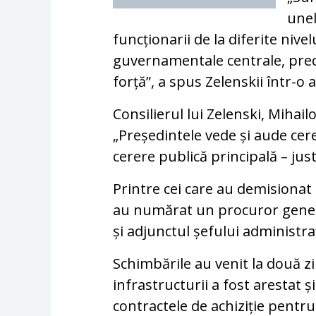
unel
funcționarii de la diferite nivel
guvernamentale centrale, precu
forță”, a spus Zelenskii într-o 
Consilierul lui Zelenski, Mihail
„Președintele vede și aude cerer
cerere publică principală – just
Printre cei care au demisionat
au numărat un procuror genera
și adjunctul șefului administraț
Schimbările au venit la două z
infrastructurii a fost arestat 
contractele de achiziție pentr