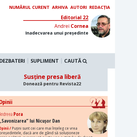
NUMĂRUL CURENT
ARHIVA
AUTORI
REDACȚIA
Editorial 22
Andrei
Cornea
Inadecvarea unui președinte
DEZBATERI
SUPLIMENT
CAUTĂ
Susține presa liberă
Donează pentru Revista22
Opinii
Andreea
Pora
„Savonizarea” lui Nicușor Dan
Opinii /
Puțini sunt cei care mai înțeleg ce vrea
președintele, dacă are de gând să soluționeze