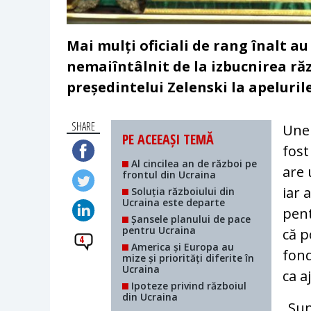
Mai mulți oficiali de rang înalt au
nemaiîntâlnit de la izbucnirea răz
președintelui Zelenski la apelurile
SHARE
Unel
PE ACEEAȘI TEMĂ
fost
Al cincilea an de război pe
are 
frontul din Ucraina
iar 
Soluția războiului din
Ucraina este departe
pent
Șansele planului de pace
pentru Ucraina
că p
4
America și Europa au
fond
mize și priorități diferite în
Ucraina
ca a
Ipoteze privind războiul
din Ucraina
„Sun