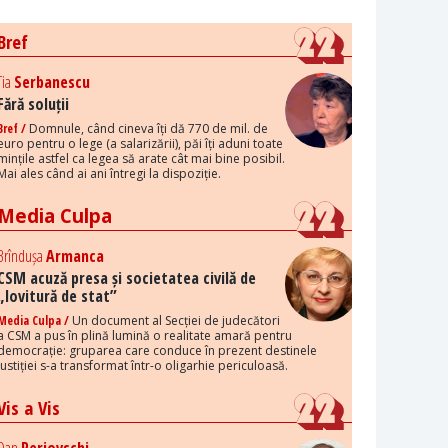
Bref
Tia
Serbanescu
Fără soluții
Bref /
Domnule, când cineva îți dă 770 de mil. de
euro pentru o lege (a salarizării), păi îți aduni toate
mințile astfel ca legea să arate cât mai bine posibil.
Mai ales când ai ani întregi la dispoziție.
Media Culpa
Brîndușa
Armanca
CSM acuză presa și societatea civilă de
„lovitură de stat”
Media Culpa /
Un document al Secției de judecători
a CSM a pus în plină lumină o realitate amară pentru
democrație: gruparea care conduce în prezent destinele
justiției s-a transformat într-o oligarhie periculoasă.
Vis a Vis