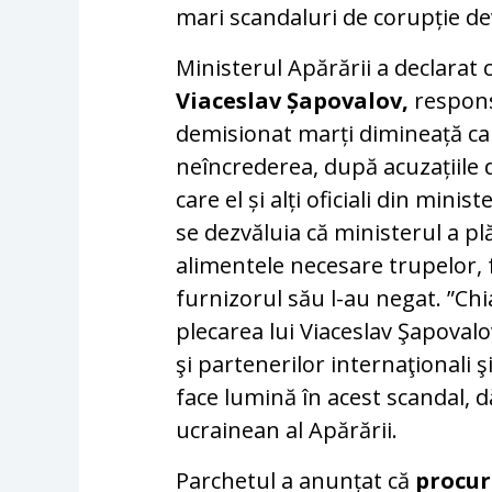
mari scandaluri de corupție de
Ministerul Apărării a declarat 
Viaceslav Șapovalov,
respons
demisionat marți dimineață ca
neîncrederea, după acuzațiile 
care el și alți oficiali din mini
se dezvăluia că ministerul a p
alimentele necesare trupelor, f
furnizorul său l-au negat. ”Chi
plecarea lui Viaceslav Şapovalo
şi partenerilor internaţionali ş
face lumină în acest scandal, 
ucrainean al Apărării.
Parchetul a anunțat că
procur