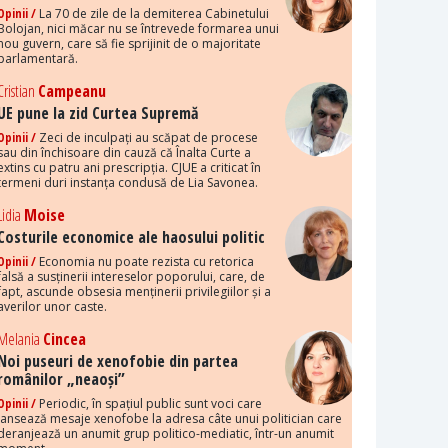
Opinii /
La 70 de zile de la demiterea Cabinetului
Bolojan, nici măcar nu se întrevede formarea unui
nou guvern, care să fie sprijinit de o majoritate
parlamentară.
Cristian
Campeanu
UE pune la zid Curtea Supremă
Opinii /
Zeci de inculpați au scăpat de procese
sau din închisoare din cauză că Înalta Curte a
extins cu patru ani prescripția. CJUE a criticat în
termeni duri instanța condusă de Lia Savonea.
Lidia
Moise
Costurile economice ale haosului politic
Opinii /
Economia nu poate rezista cu retorica
falsă a susținerii intereselor poporului, care, de
fapt, ascunde obsesia menținerii privilegiilor și a
averilor unor caste.
Melania
Cincea
Noi puseuri de xenofobie din partea
românilor „neaoși”
Opinii /
Periodic, în spațiul public sunt voci care
lansează mesaje xenofobe la adresa câte unui politician care
deranjează un anumit grup politico-mediatic, într-un anumit