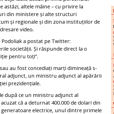
e astăzi, altele mâine – cu privire la
uri din ministere și alte structuri
m și regionale și din zona instituțiilor de
adresare video.
o Podoliak a postat pe Twitter:
ile societății. Și răspunde direct la o
iție pentru toți”.
 sau au fost concediați marți dimineață s-
l adjunct, un ministru adjunct al apărării
iei prezidențiale.
ile după ce un ministru adjunct al
și acuzat că a deturnat 400.000 de dolari din
u generatoare electrice, unul dintre primele