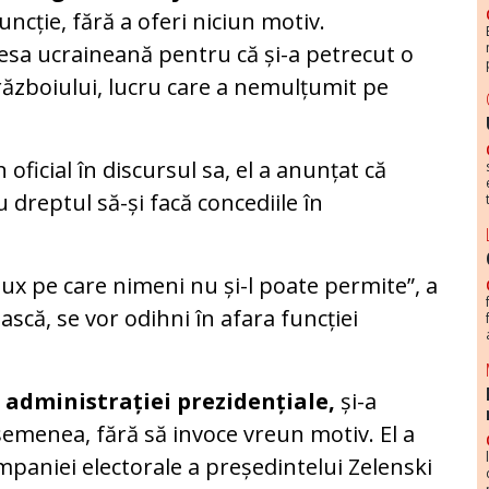
uncție, fără a oferi niciun motiv.
resa ucraineană pentru că și-a petrecut o
războiului, lucru care a nemulțumit pe
oficial în discursul sa, el a anunțat că
dreptul să-și facă concediile în
lux pe care nimeni nu și-l poate permite”, a
ască, se vor odihni în afara funcției
 administrației prezidențiale,
și-a
emenea, fără să invoce vreun motiv. El a
paniei electorale a președintelui Zelenski