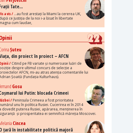
Dan
Perjovschi
Frații Tate...
Vis a vis /
...au fost arestați la Miami la cererea UK,
după ce Justiția de la noi i-a lăsat în libertate
magna cum laudae,
Opinii
Corina
Șuteu
Viața, din proiect în proiect – AFCN
Opinii /
Citind pe FB variate și numeroase luări de
poziție despre ultimul concurs de selecție a
proiectelor AFCN, mi-au atras atenția comentariile lui
Adrian Șoaită (Fundația Kulturhaus).
Armand
Gosu
Coșmarul lui Putin: blocada Crimeei
Război /
Peninsula Crimeea a fost prioritatea
numărul unu în politica Rusiei. Cucerirea ei în 2014
a dovedit puterea Rusiei, apărarea, menținerea în
siguranță și prosperitatea ei semnifică măreția Moscovei.
Melania
Cincea
O țară în instabilitate politică majoră