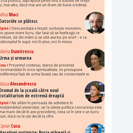
criza politică, suprapusă peste una a statului de drept
și, mai ales, dacă mai are un dram de bună-credință.
Mihai
Maci
Datoriile se plătesc
Opinii /
Deocamdată e liniștit: vorbește monoton,
nu spune mare lucru, dar lasă să se înțeleagă ce
trebuie, dă din mâini și se uită aiurea; pe scurt – e ca
pătrunjelul în supă: nici în plus, nici în minus.
Marina
Dumitrescu
Urma și urmarea
Eseu /
Prezentul continuu, starea de prezență
recomandată în orice spiritualitate, nu presupune
indiferența față de urma lăsată sau de consecințele ei.
Raluca
Alexandrescu
Drumul de la școală către noul
totalitarism de extremă dreaptă
Opinii /
Ne aflăm în perioada de admitere în
învățământul universitar, iar la științe politice concurența este
mai mare decât în anii precedenți, ceea ce în sine e un lucru
bun, dacă nu te uiți decât la cifre.
Ciprian
Cucu
Narațiuni putiniste: Rusia măreață și