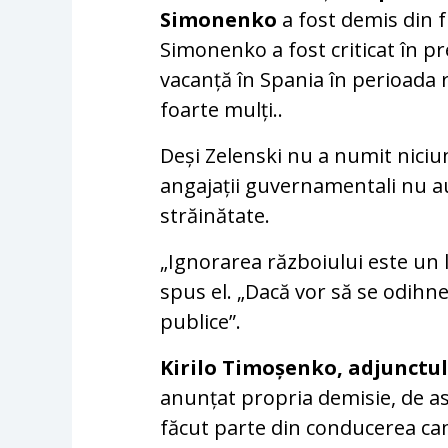
Simonenko
a fost demis din f
Simonenko a fost criticat în p
vacanță în Spania în perioada 
foarte mulți..
Deși Zelenski nu a numit niciun 
angajații guvernamentali nu au 
străinătate.
„Ignorarea războiului este un 
spus el. „Dacă vor să se odihne
publice”.
Kirilo Timoșenko, adjunctul
anunțat propria demisie, de as
făcut parte din conducerea cam