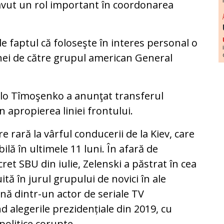
a avut un rol important în coordonarea
de faptul că foloseşte în interes personal o
ei de către grupul american General
rilo Tîmoşenko a anunţat transferul
n apropierea liniei frontului.
e rară la vârful conducerii de la Kiev, care
bilă în ultimele 11 luni. În afară de
ret SBU din iulie, Zelenski a păstrat în cea
ă în jurul grupului de novici în ale
evină dintr-un actor de seriale TV
d alegerile prezidențiale din 2019, cu
politice corupte.