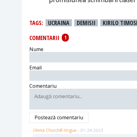
TAGS:
UCRAINA
DEMISII
KIRILO TIMO
COMENTARII
1
Nume
Email
Comentariu
Postează comentariu
Olena Churchill-Vogue -
01-24-2023