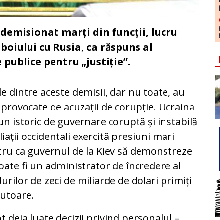
 demisionat marți din funcții, lucru
boiului cu Rusia, ca răspuns al
 publice pentru „justiție”.
e dintre aceste demisii, dar nu toate, au
 provocate de acuzații de corupție. Ucraina
un istoric de guvernare coruptă și instabilă
aliații occidentali exercită presiuni mari
ru ca guvernul de la Kiev să demonstreze
oate fi un administrator de încredere al
urilor de zeci de miliarde de dolari primiți
jutoare.
t deja luate decizii privind personalul –