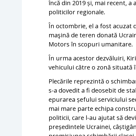
încă din 2019 și, mai recent, 
politicilor regionale.
În octombrie, el a fost acuzat 
maşină de teren donată Ucrain
Motors în scopuri umanitare.
În urma acestor dezvăluiri, Ki
vehicului către o zonă situată î
Plecările reprezintă o schimbar
s-a dovedit a fi deosebit de sta
epurarea șefului serviciului sec
mai mare parte echipa construit
politicii, care l-au ajutat să d
președintele Ucrainei, câștigân
promisiunea schimbării clasei 