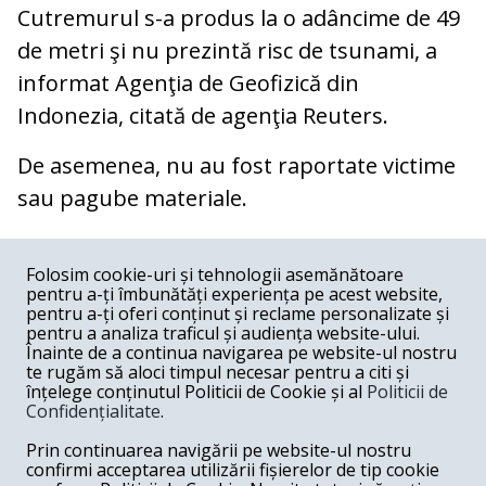
Cutremurul s-a produs la o adâncime de 49
de metri şi nu prezintă risc de tsunami, a
informat Agenţia de Geofizică din
Indonezia, citată de agenţia Reuters.
De asemenea, nu au fost raportate victime
sau pagube materiale.
COMENTARII
0
Folosim cookie-uri și tehnologii asemănătoare
pentru a-ți îmbunătăți experiența pe acest website,
Nume
pentru a-ți oferi conținut și reclame personalizate și
pentru a analiza traficul și audiența website-ului.
Înainte de a continua navigarea pe website-ul nostru
Email
te rugăm să aloci timpul necesar pentru a citi și
înțelege conținutul Politicii de Cookie și al
Politicii de
Confidențialitate
.
Comentariu
Prin continuarea navigării pe website-ul nostru
confirmi acceptarea utilizării fișierelor de tip cookie